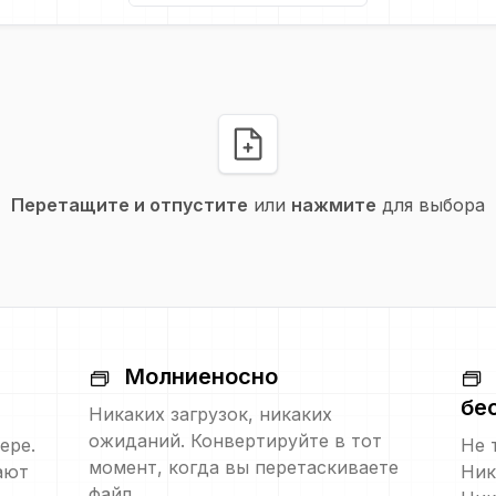
Перетащите и отпустите
или
нажмите
для выбора
Молниеносно
бе
Никаких загрузок, никаких
ожиданий. Конвертируйте в тот
ере.
Не 
момент, когда вы перетаскиваете
ают
Ник
файл.