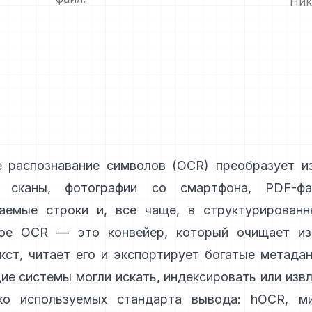
Ник
е распознавание символов (
OCR
) преобразует и
 сканы, фотографии со смартфона, PDF-
аемые строки и, все чаще, в структурированн
ое OCR — это конвейер, который очищает из
кст, читает его и экспортирует богатые метада
е системы могли искать, индексировать или извл
о используемых стандарта вывода:
hOCR
, м