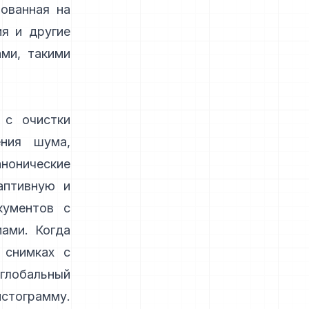
рованная на
ия и другие
ми, такими
 с очистки
ения шума,
нонические
аптивную
и
ументов с
ами. Когда
 снимках с
глобальный
стограмму.