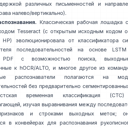
держкой различных письменностей и направле
рава налево/вертикально).
спознавания.
Классическая рабочая лошадка 
кодом
Tesseract
(с открытым исходным кодом от
 HP) эволюционировала от классификатора с
вателя последовательностей на основе LST
 PDF с возможностью поиска,
выходны
нные к hOCR/ALTO
, и многое другое из команд
ные распознаватели полагаются на моде
ельностей без предварительно сегментированны
вистская временная классификация (CTC)
агающей, изучая выравнивания между последоват
признаков и строками выходных меток; о
тся в конвейерах для распознавания рукописно