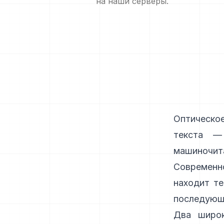
на наши серверы.
Оптическо
текста —
машиночит
Современн
находит те
последующи
Два широк