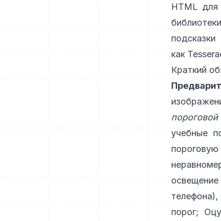
HTML для 
библиотеки
подсказки
как
Tessera
Краткий об
Предварит
изображен
пороговой
учебные п
пороговую
неравноме
освещение
телефона)
порог; Оц