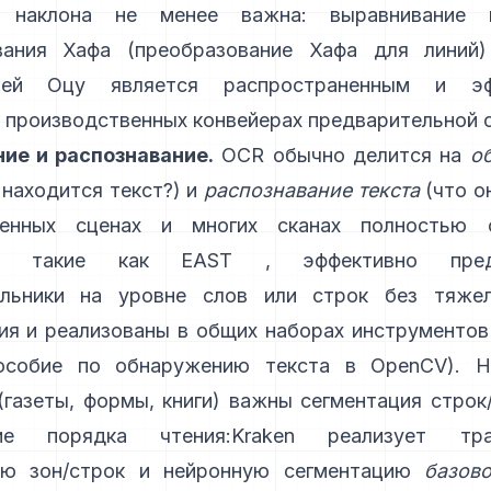
я наклона не менее важна: выравнивание 
вания Хафа (
преобразование Хафа для линий
цией Оцу является распространенным и эф
 производственных конвейерах предварительной 
ие и распознавание.
OCR обычно делится на
о
 находится текст?) и
распознавание текста
(что он
енных сценах и многих сканах полностью 
ы, такие как
EAST
, эффективно пред
ольники на уровне слов или строк без тяже
я и реализованы в общих наборах инструментов
особие по обнаружению текста в OpenCV
). 
(газеты, формы, книги) важны сегментация строк
ние порядка чтения:
Kraken
реализует тра
ию зон/строк и нейронную сегментацию
базов