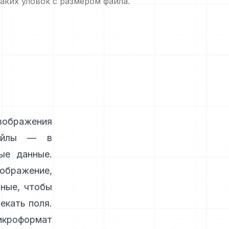
аких уловок с размером файла.
зображения
файлы — в
ые данные.
ображение,
нные, чтобы
екать поля.
икроформат