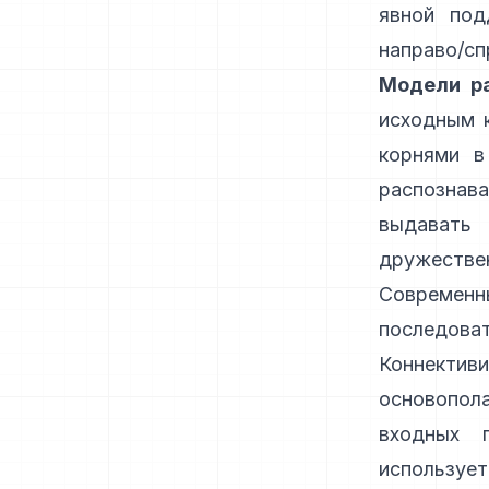
явной под
направо/сп
Модели ра
исходным 
корнями в
распозна
выдавать
дружестве
Современ
последоват
Коннекти
основопол
входных 
используе