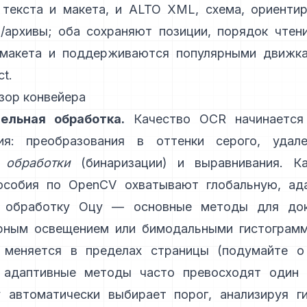
текста и макета, и
ALTO XML
, схема, ориенти
/архивы; оба сохраняют позиции, порядок чтен
 макета и поддерживаются популярными движка
ct
.
зор конвейера
ельная обработка.
Качество OCR начинается
ия: преобразования в оттенки серого, удал
 обработки
(бинаризации) и выравнивания. Ка
особия по OpenCV охватывают глобальную,
ад
 обработку Оцу
— основные методы для док
рным освещением или бимодальными гистограмм
 меняется в пределах страницы (подумайте о
, адаптивные методы часто превосходят один 
у автоматически выбирает порог, анализируя ги