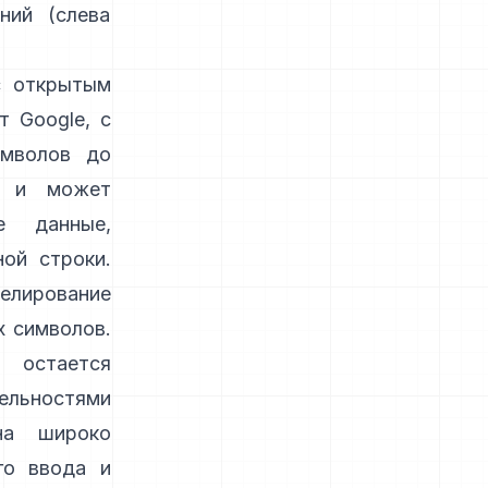
ний (слева
с открытым
 Google, с
имволов до
M и может
е данные,
ной строки.
лирование
х символов.
остается
ельностями
на широко
го ввода и