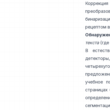
Коррекци
преобразо
бинариза
рецептом в
Обнаружен
текста
(где
В естеств
детектор
четырехуг
предложени
учебное п
страницах 
определе
сегментац