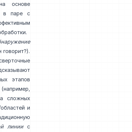
на основе
) в паре с
фективным
обработки.
бнаружение
 говорит?).
сверточные
сказывают
лых этапов
 (например,
На сложных
/областей и
диционную
ой линии
с