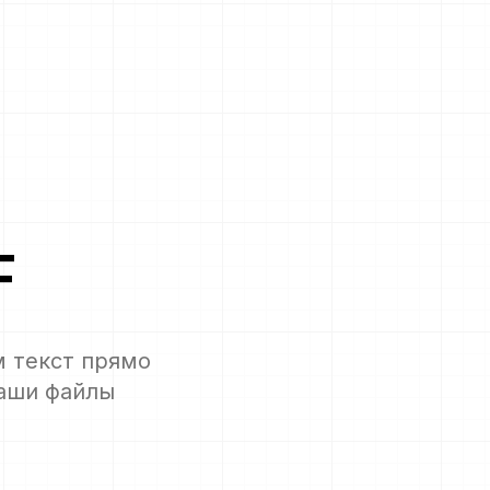
F
м текст прямо
ваши файлы