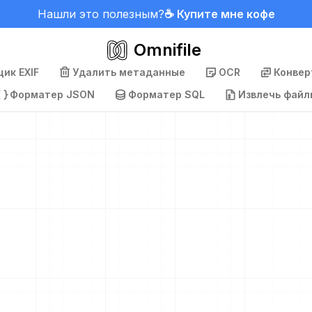
Нашли это полезным?
☕ Купите мне кофе
Omnifile
ик EXIF
Удалить метаданные
OCR
Конвер
Форматер JSON
Форматер SQL
Извлечь файл