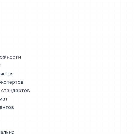
можности
я
яется
экспертов
е стандартов
мат
иантов
тельно