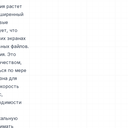
ия растет
сширенный
овые
ет, что
их экранах
ных файлов.
ия. Это
ачеством,
ься по мере
зна для
скорость
с,
ходимости
кальную
жимать