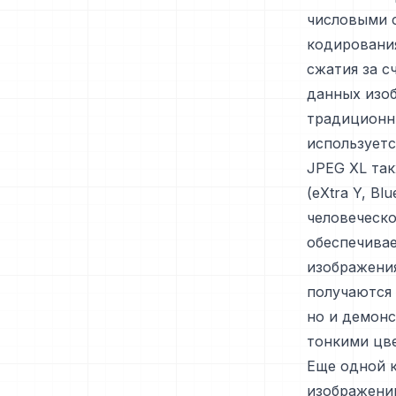
числовыми 
кодировани
сжатия за с
данных изоб
традиционн
используетс
JPEG XL та
(eXtra Y, B
человеческ
обеспечивае
изображения
получаются 
но и демонс
тонкими цв
Еще одной 
изображени