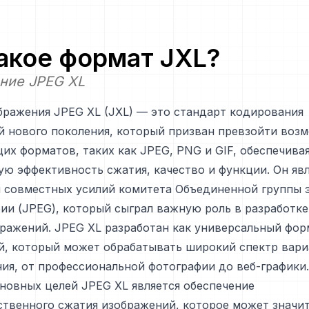
такое формат
JXL
?
ние JPEG XL
ражения JPEG XL (JXL) — это стандарт кодирования
й нового поколения, который призван превзойти воз
х форматов, таких как JPEG, PNG и GIF, обеспечива
ю эффективность сжатия, качество и функции. Он явл
м совместных усилий комитета Объединенной группы 
ии (JPEG), который сыграл важную роль в разработк
ражений. JPEG XL разработан как универсальный фор
й, который может обрабатывать широкий спектр вар
ия, от профессиональной фотографии до веб-графики.
новных целей JPEG XL является обеспечение
ственного сжатия изображений, которое может значи