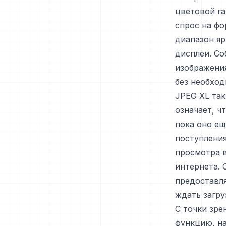
цветовой га
спрос на ф
диапазон яр
дисплеи. Со
изображения
без необхо
JPEG XL так
означает, ч
пока оно ещ
поступления
просмотра в
интернета. 
предоставл
ждать загру
С точки зре
функцию, н