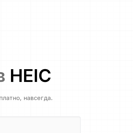
в
HEIC
сплатно, навсегда.