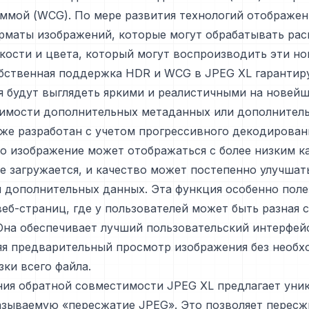
ммой (WCG). По мере развития технологий отображен
орматы изображений, которые могут обрабатывать ра
кости и цвета, который могут воспроизводить эти н
бственная поддержка HDR и WCG в JPEG XL гарантиру
 будут выглядеть яркими и реалистичными на новейш
димости дополнительных метаданных или дополнитель
же разработан с учетом прогрессивного декодирован
то изображение может отображаться с более низким к
е загружается, и качество может постепенно улучшат
 дополнительных данных. Эта функция особенно поле
еб-страниц, где у пользователей может быть разная 
Она обеспечивает лучший пользовательский интерфей
яя предварительный просмотр изображения без необ
зки всего файла.
ния обратной совместимости JPEG XL предлагает уни
азываемую «пересжатие JPEG». Это позволяет перес