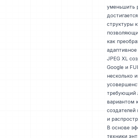
уменьшить р
достигается
структуры 
позволяющи
как преобра
адаптивное 
JPEG XL соз
Google и FUI
несколько 
усовершенст
требующий 
вариантом к
создателей 
и распростр
В основе э
техники эн