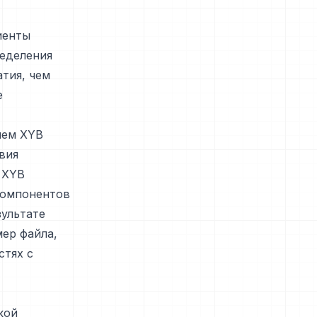
иенты
ределения
тия, чем
е
ием XYB
твия
 XYB
компонентов
зультате
ер файла,
стях с
кой