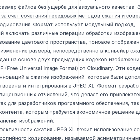
азмер файлов без ущерба для визуального качества. 
 за счет сочетания передовых методов сжатия и сов
кодирования. Формат использует модульный подход,
й включать различные операции обработки изображен
зование цветового пространства, тоновое отображен
изменение размера, непосредственно в конвейер сжа
дан на основе двух предыдущих кодеков изображений
F (Free Universal Image Format) от Cloudinary. Эти код
инноваций в сжатие изображений, которые были допо
вованы и интегрированы в JPEG XL. Формат разработ
лицензионных отчислений, что делает его привлекат
ак для разработчиков программного обеспечения, так
контента, которым требуется экономичное решение д
анения изображений.
ффективности сжатия JPEG XL лежит использование с
тропийного кодирования, называемой асимметричным