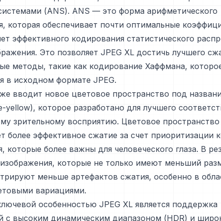
системами (ANS). ANS — это форма арифметического
я, которая обеспечивает почти оптимальные коэффиц
чет эффективного кодирования статистического расп
ражения. Это позволяет JPEG XL достичь лучшего сжа
ые методы, такие как кодирование Хаффмана, которо
я в исходном формате JPEG.
кже вводит новое цветовое пространство под назван
lue-yellow), которое разработано для лучшего соответс
ому зрительному восприятию. Цветовое пространство
т более эффективное сжатие за счет приоритизации 
, которые более важны для человеческого глаза. В ре
изображения, которые не только имеют меньший разм
трируют меньше артефактов сжатия, особенно в обла
етовыми вариациями.
ключевой особенностью JPEG XL является поддержка
й с высоким динамическим диапазоном (HDR) и широ