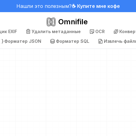
Нашли это полезным?
☕ Купите мне кофе
Omnifile
ик EXIF
Удалить метаданные
OCR
Конвер
Форматер JSON
Форматер SQL
Извлечь файл