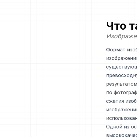
Что 
Изображе
Формат изоб
изображени
существующи
превосходну
результато
по фотограф
сжатия изоб
изображени
использован
Одной из ос
высококаче