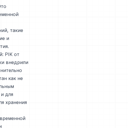
Это
ременной
ий, такие
ие и
тия.
: PIK от
еки внедрили
лнительно
ан как не
ельным
 и для
ля хранения
овременной
и