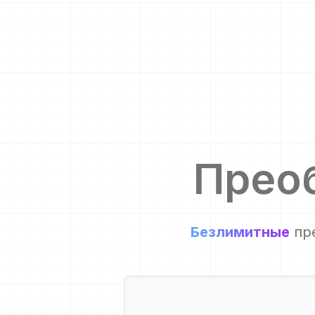
Прео
Безлимитные
пр