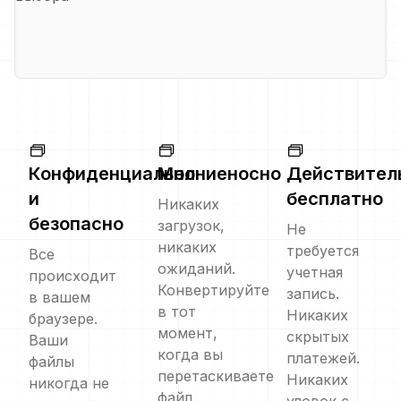
Конфиденциально
Молниеносно
Действител
и
бесплатно
Никаких
безопасно
загрузок,
Не
никаких
требуется
Все
ожиданий.
учетная
происходит
Конвертируйте
запись.
в вашем
в тот
Никаких
браузере.
момент,
скрытых
Ваши
когда вы
платежей.
файлы
перетаскиваете
Никаких
никогда не
файл.