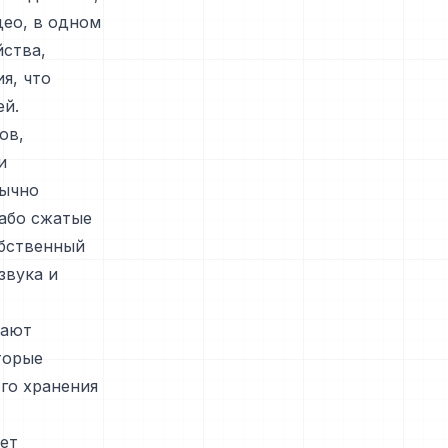
део, в одном
йства,
я, что
ей.
ов,
и
бычно
лабо сжатые
обственный
звука и
чают
торые
го хранения
ет