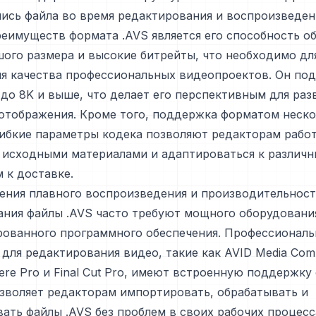
пись файла во время редактирования и воспроизведен
еимуществ формата .AVS является его способность о
ого размера и высокие битрейты, что необходимо дл
я качества профессиональных видеопроектов. Он по
до 8K и выше, что делает его перспективным для ра
отображения. Кроме того, поддержка форматом неск
ибкие параметры кодека позволяют редакторам работ
 исходными материалами и адаптироваться к различ
 к доставке.
ения плавного воспроизведения и производительнос
ания файлы .AVS часто требуют мощного оборудовани
рованного программного обеспечения. Профессионал
для редактирования видео, такие как AVID Media Com
ere Pro и Final Cut Pro, имеют встроенную поддержку
озволяет редакторам импортировать, обрабатывать и
ать файлы .AVS без проблем в своих рабочих процесс