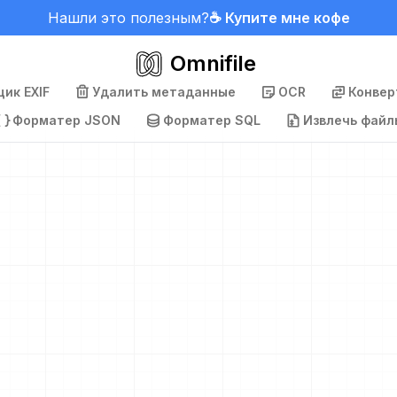
Нашли это полезным?
☕ Купите мне кофе
Omnifile
ик EXIF
Удалить метаданные
OCR
Конвер
Форматер JSON
Форматер SQL
Извлечь файл