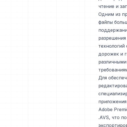
чтение и за
Одним из пр
файлы больш
поддержани
разрешения 
технологий 
дорожек и г
различными
требованиям
Для обеспеч
редактиров
специализи
приложения 
Adobe Premi
.AVS, что п
экспортиров