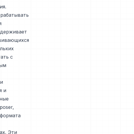
ия.
брабатывать
я
ддерживает
звивающихся
ольких
ать с
ным
ти
я и
ьные
poser,
 формата
ах. Эти