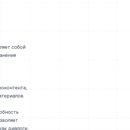
вляет собой
ранения
еоконтента,
атериалов
собность
зволяет
ак диалоги,