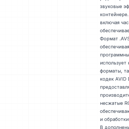
звуковые эф
контейнере.
включая час
обеспечивае
Формат .AV
обеспечивая
программны
использует 
форматы, т
кодек AVID
предоставл
производит
несжатые R
обеспечиваю
и обработки
В дополнени