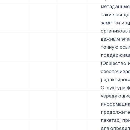
метаданные
такие сведе
заметки и 
организовыв
важным эле
точную ссыл
поддержива
(Общество и
обеспечива
редактиров
Структура ф
чередующие
информацию 
продолжител
пакетах, п
для определ