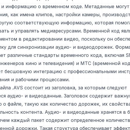
 и информацию о временном коде. Метаданные могут
ния, как имена клипов, настройки камеры, производс
другую соответствующую информацию, которая помог
ать и управлять медиаресурсами. Временной код явл
ментом в редактировании видео, поскольку он обесп
ку для синхронизации аудио- и видеодорожек. Форма
ет различные стандарты временного кода, включая 
нженеров кино и телевидения) и MTC (временной код 
ет бесшовную интеграцию с профессиональными инс
ания и рабочими процессами.
айла .AVS состоит из заголовка, за которым следуют
ся аудио- и видеоданные. Заголовок содержит важн
о файле, такую как количество дорожек, их свойств
ьность контента. Аудио- и видеоданные хранятся в б
ричем каждый пакет содержит определенное количест
енной дорожки. Такая структура обеспечивает эффек