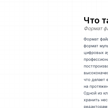
Что 
Формат ф
Формат файл
формат муль
цифровых ау
профессион
постпроизво
высококачес
что делает 
на протяжен
Одной из кл
хранить нес
редакторам 