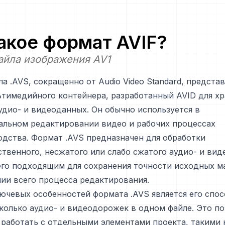
такое формат
AVIF
?
айла изображения AV1
а .AVS, сокращенно от Audio Video Standard, предста
тимедийного контейнера, разработанный AVID для х
дио- и видеоданных. Он обычно используется в
альном редактировании видео и рабочих процессах
дства. Формат .AVS предназначен для обработки
твенного, несжатого или слабо сжатого аудио- и вид
его подходящим для сохранения точности исходных м
ии всего процесса редактирования.
ючевых особенностей формата .AVS является его спо
колько аудио- и видеодорожек в одном файле. Это по
работать с отдельными элементами проекта, такими к