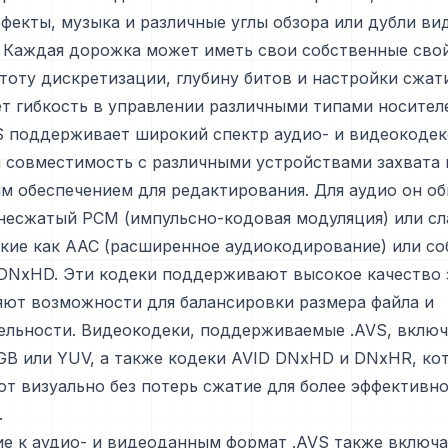
фекты, музыка и различные углы обзора или дубли ви
 Каждая дорожка может иметь свои собственные сво
тоту дискретизации, глубину битов и настройки сжати
т гибкость в управлении различными типами носител
S поддерживает широкий спектр аудио- и видеокодек
 совместимость с различными устройствами захвата 
м обеспечением для редактирования. Для аудио он о
несжатый PCM (импульсно-кодовая модуляция) или с
акие как AAC (расширенное аудиокодирование) или с
 DNxHD. Эти кодеки поддерживают высокое качество 
яют возможности для балансировки размера файла и
ельности. Видеокодеки, поддерживаемые .AVS, вклю
GB или YUV, а также кодеки AVID DNxHD и DNxHR, ко
т визуально без потерь сжатие для более эффективно
.
е к аудио- и видеоданным формат .AVS также включа