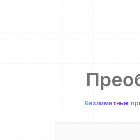
Прео
Безлимитные
пр