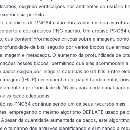
esafios, exigindo verificações nos ambientes do usuário fi
experiência perfeita.
os técnicos do PNG64 estão enraizados em sua estrutura 
de perto a dos arquivos PNG padrão. Um arquivo PNG64 c
, que contém informações críticas sobre a imagem, como
profundidade de bits, seguido por vários blocos que arma
da imagem e metadados. O aumento da profundidade de bi
icações nesses blocos, permitindo que eles acommodem a
 dados exigida por imagens coloridas de 64 bits. Entre eles
a Imagem (IHDR) desempenha um papel fundamental, pois
retamente a profundidade de 16 bits para cada canal para g
o e exibição adequadas.
ão no PNG64 continua sendo um de seus recursos mais
ntes, empregando o mesmo algoritmo DEFLATE usado pelos
Apesar da quantidade aumentada de dados, este algoritmo
te o tamanho dos arquivos identificando e eliminando a re