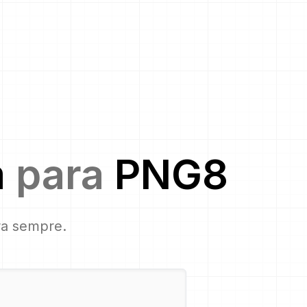
m
para
PNG8
ara sempre.