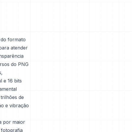
 do formato
para atender
ansparência
cursos do PNG
s,
 e 16 bits
damental
trilhões de
ão e vibração
a por maior
 fotografia