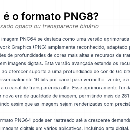
 é o formato
PNG8
?
exado opaco ou transparente binário
e imagem PNG64 se destaca como uma versão aprimorada
work Graphics (PNG) amplamente reconhecido, adaptado 
des de profundidades de cores mais altas e recursos de tr
em imagens digitais. Esta versão avançada estende os re
 ao oferecer suporte a uma profundidade de cor de 64 bit
ssencialmente 16 bits por canal para vermelho, verde, azul
ara o canal de transparência alfa. Esse aprimoramento fun
 nova era de qualidade de imagem, permitindo mais de 281 
tindo assim que as imagens sejam renderizadas com precis
formato PNG64 pode ser rastreado até a crescente demand
imagens digitais em vários aplicativos, incluindo arte digital,