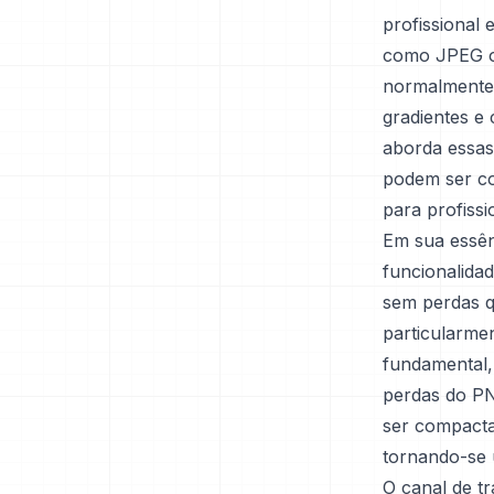
profissional 
como JPEG ou
normalmente l
gradientes e
aborda essas
podem ser co
para profissi
Em sua essên
funcionalida
sem perdas q
particularmen
fundamental,
perdas do PN
ser compacta
tornando-se u
O canal de t