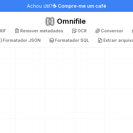
Achou útil?
☕ Compre-me um café
Omnifile
XIF
Remover metadados
OCR
Conversor
Formatador JSON
Formatador SQL
Extrair arquiv