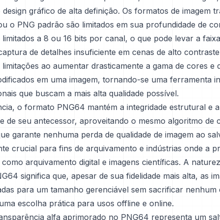
e design gráfico de alta definição. Os formatos de imagem tr
 o PNG padrão são limitados em sua profundidade de cor
imitados a 8 ou 16 bits por canal, o que pode levar a faix
 captura de detalhes insuficiente em cenas de alto contras
 limitações ao aumentar drasticamente a gama de cores e 
dificados em uma imagem, tornando-se uma ferramenta in
onais que buscam a mais alta qualidade possível.
cia, o formato PNG64 mantém a integridade estrutural e a
de de seu antecessor, aproveitando o mesmo algoritmo de
ue garante nenhuma perda de qualidade de imagem ao salv
te crucial para fins de arquivamento e indústrias onde a p
 como arquivamento digital e imagens científicas. A nature
G64 significa que, apesar de sua fidelidade mais alta, as 
das para um tamanho gerenciável sem sacrificar nenhum 
ma escolha prática para usos offline e online.
ransparência alfa aprimorado no PNG64 representa um sal