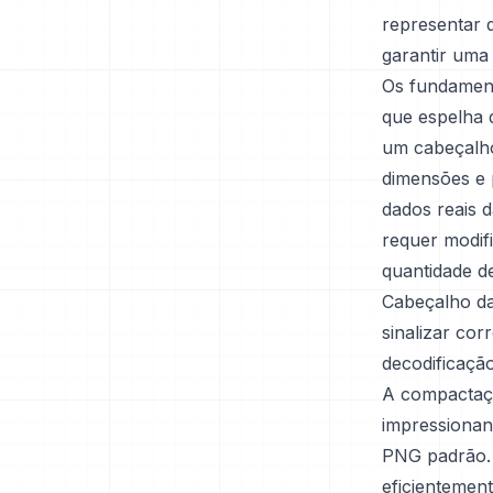
representar d
garantir uma 
Os fundament
que espelha 
um cabeçalho
dimensões e 
dados reais 
requer modif
quantidade de
Cabeçalho d
sinalizar cor
decodificaçã
A compactaç
impressiona
PNG padrão. 
eficientemen