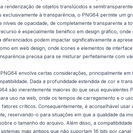
 na renderização de objetos translúcidos e semitransparent
os exclusivamente à transparência, o PNG64 permite um gr
e níveis de opacidade, de completamente transparente a to
recurso é especialmente benéfico em design gráfico, onde 
a diferenciados podem impactar significativamente a apres
como em web design, onde ícones e elementos de interface
nsparência precisa para se misturar perfeitamente com vá
PNG64 envolve certas considerações, principalmente em
patibilidade. Dada a profundidade estendida de cor e tran
64 são inerentemente maiores do que seus equivalentes 
para uso na web, onde os tempos de carregamento e o uso
 fatores críticos. Consequentemente, é aconselhável usa
nte, reservando-o para situações em que a qualidade da i
sobre o tamanho do arquivo. Além disso, a compatibilidad
 sistemas mais antigos que não suportam 16 bits por canal