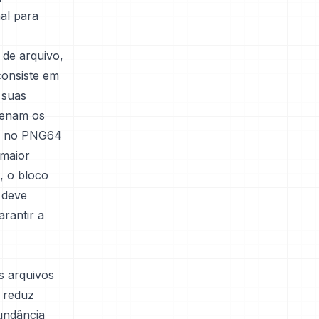
nal para
de arquivo,
onsiste em
 suas
zenam os
ts no PNG64
 maior
, o bloco
 deve
arantir a
 arquivos
 reduz
dundância