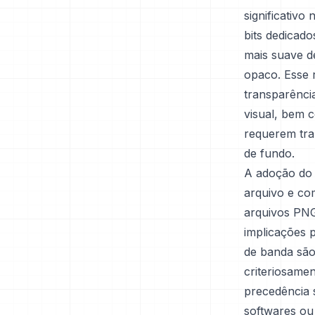
significativo
bits dedicad
mais suave d
opaco. Esse 
transparênci
visual, bem 
requerem tra
de fundo.
A adoção do 
arquivo e com
arquivos PNG
implicações 
de banda são
criteriosame
precedência 
softwares ou