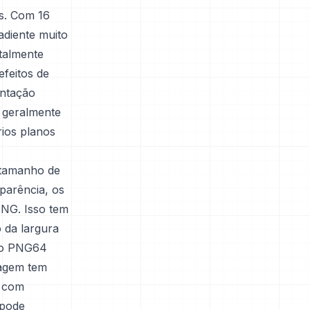
es. Com 16
adiente muito
talmente
efeitos de
entação
 geralmente
rios planos
 tamanho de
sparência, os
PNG. Isso tem
 da largura
r o PNG64
magem tem
e com
 pode