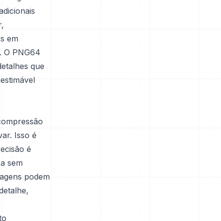
adicionais
,
as em
te. O PNG64
detalhes que
estimável
 compressão
ar. Isso é
recisão é
za sem
imagens podem
detalhe,
to