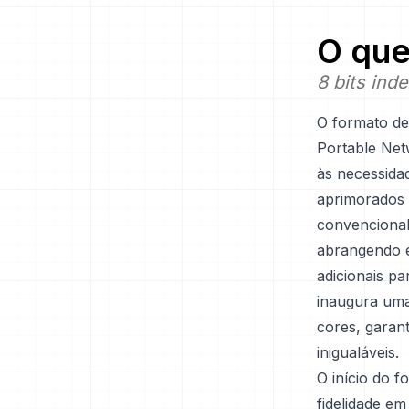
O que
8 bits ind
O formato d
Portable Net
às necessida
aprimorados 
convencional
abrangendo e
adicionais p
inaugura uma
cores, garan
inigualáveis.
O início do 
fidelidade em 