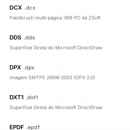
DCX
.
dcx
Paintbrush multi-página IBM PC da ZSoft
DDS
.
dds
Superfície Direta do Microsoft DirectDraw
DPX
.
dpx
Imagem SMTPE 268M-2003 (DPX 2.0)
DXT1
.
dxt1
Superfície Direta do Microsoft DirectDraw
EPDF
.
epdf