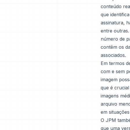
conteúdo rea
que identifi
assinatura, h
entre outras
número de pá
contêm os da
associados.
Em termos d
com e sem pe
imagem possa
que é crucia
imagens médi
arquivo meno
em situações 
O JPM também
que uma vers