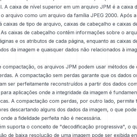
l. A caixa de nível superior em um arquivo JPM é a caixa d
ca o arquivo como um arquivo da família JPEG 2000. Após a
á caixas de tipo de arquivo, caixas de cabeçalho e caixas 
. As caixas de cabeçalho contêm informações sobre o arq
ginas e os atributos de cada página, enquanto as caixas 
dos da imagem e quaisquer dados não relacionados à ima
e compactação, os arquivos JPM podem usar métodos de
rdas. A compactação sem perdas garante que os dados ori
m ser perfeitamente reconstruídos a partir dos dados co
l para aplicações onde a integridade da imagem é fundamen
cas. A compactação com perdas, por outro lado, permite
res descartando alguns dos dados da imagem, o que pode 
onde a fidelidade perfeita não é necessária.
 suporta o conceito de "decodificação progressiva", o que
ão de baixa resolução de uma imagem pode ser exibida e