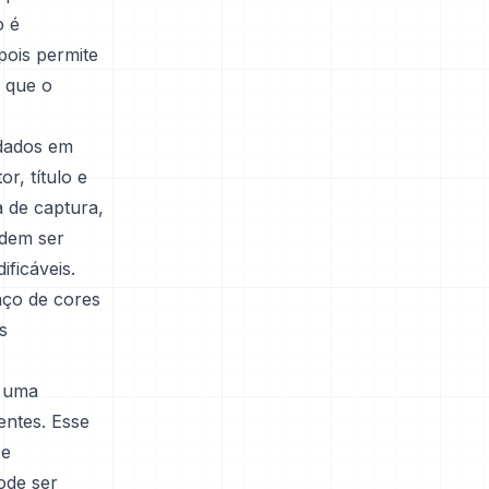
o é
pois permite
 que o
adados em
, título e
 de captura,
odem ser
ficáveis.
aço de cores
s
e uma
entes. Esse
 e
ode ser