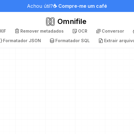
Achou útil?
☕ Compre-me um café
Omnifile
XIF
Remover metadados
OCR
Conversor
Formatador JSON
Formatador SQL
Extrair arquiv