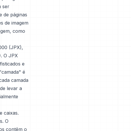
m ser
e de páginas
es de imagem
magem, como
000 (JPX),
). O JPX
isticados e
 "camada" é
 cada camada
de levar a
ialmente
e caixas.
s. O
dos contêm o