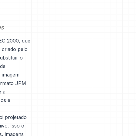
os
EG 2000, que
 criado pelo
bstituir o
 de
e imagem,
formato JPM
e a
cos e
oi projetado
ivo. Isso o
s, imagens