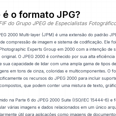
 é o formato
JPG
?
IF do Grupo JPEG de Especialistas Fotográfic
PEG 2000 Multi-layer (JPM) é uma extensão do padrão JP
de compressão de imagem e sistema de codificação. Ele foi
 Photographic Experts Group em 2000 com a intenção de su
original. O JPEG 2000 é conhecido por sua alta eficiência
 sua capacidade de lidar com uma ampla gama de tipos d
agens em tons de cinza, coloridas e multicomponentes. O 
cificamente os recursos do JPEG 2000 para incluir suport
ompostos, que podem conter uma mistura de texto, gráfi
nido na Parte 6 do JPEG 2000 Suite (ISO/IEC 15444-6) e f
lar várias imagens e dados relacionados em um único arqu
ularmente útil para aplicações como imagens de documento