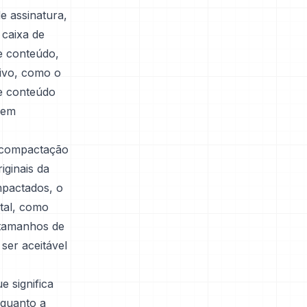
e assinatura,
 caixa de
de conteúdo,
uivo, como o
de conteúdo
gem
 compactação
ginais da
mpactados, o
tal, como
 tamanhos de
ser aceitável
 significa
nquanto a