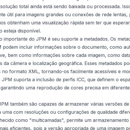
solução total ainda está sendo baixada ou processada. Iss
nte útil para imagens grandes ou conexões de rede lentas, 
ios obtenham uma visualização rápida sem ter que esperar
o esteja disponível.
o importante do JPM é seu suporte a metadados. Os met
 podem incluir informações sobre o documento, como autor
ve, bem como informações sobre cada imagem, como data
s da câmera e localização geográfica. Esses metadados p
no formato XML, tornando-os facilmente acessíveis e modi
o JPM suporta a inclusão de perfis ICC, que definem o esp
 garantindo uma reprodução de cores precisa em diferente
 JPM também são capazes de armazenar várias versões d
 uma com resoluções ou configurações de qualidade difer
nhecido como "multicamadas", permite um armazenamento
mais eficientes, pois a versão apropriada de uma imagem p