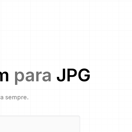
m
para
JPG
ara sempre.