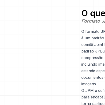
O que
Formato JF
O formato J
é um padrão 
comitê Joint
padrão JPEG 
compressão e
incluindo im
estende espe
documentos c
imagens.
O JPM é defi
para encapsu
torna partic