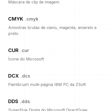
Máscara de clip de imagem
CMYK
.
cmyk
Amostras brutas de ciano, magenta, amarelo e
preto
CUR
.
cur
Ícone do Microsoft
DCX
.
dcx
Paintbrush multi-página IBM PC da ZSoft
DDS
.
dds
Superfície Direta do Microsoft DirectDraw