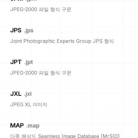
JPEG-2000 파일 형식 구문
JPS
.
jps
Joint Photographic Experts Group JPS 형식
JPT
.
jpt
JPEG-2000 파일 형식 구문
JXL
.
jxl
JPEG XL 이미지
MAP
.
map
다중 해상도 Seamless Image Database (MrSID)