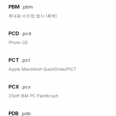
PBM
.
pbm
휴대용 비트맵 형식 (흑백)
PCD
.
pcd
Photo CD
PCT
.
pct
Apple Macintosh QuickDraw/PICT
PCX
.
pcx
ZSoft IBM PC Paintbrush
PDB
.
pdb