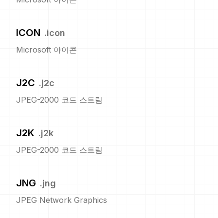
ICON
.
icon
Microsoft 아이콘
J2C
.
j2c
JPEG-2000 코드 스트림
J2K
.
j2k
JPEG-2000 코드 스트림
JNG
.
jng
JPEG Network Graphics