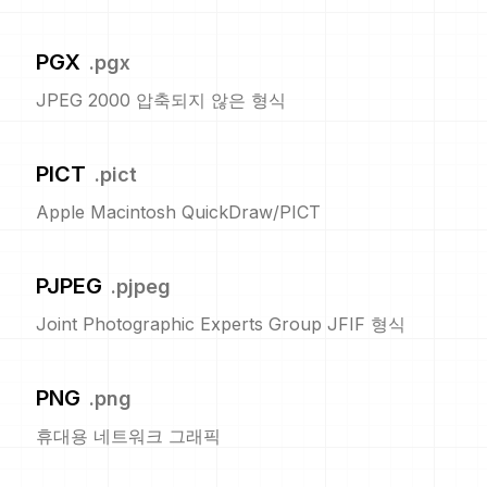
PGX
.
pgx
JPEG 2000 압축되지 않은 형식
PICT
.
pict
Apple Macintosh QuickDraw/PICT
PJPEG
.
pjpeg
Joint Photographic Experts Group JFIF 형식
PNG
.
png
휴대용 네트워크 그래픽