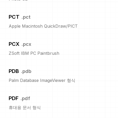
PCT
.
pct
Apple Macintosh QuickDraw/PICT
PCX
.
pcx
ZSoft IBM PC Paintbrush
PDB
.
pdb
Palm Database ImageViewer 형식
PDF
.
pdf
휴대용 문서 형식