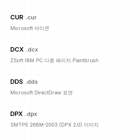
CUR
.
cur
Microsoft 아이콘
DCX
.
dcx
ZSoft IBM PC 다중 페이지 Paintbrush
DDS
.
dds
Microsoft DirectDraw 표면
DPX
.
dpx
SMTPE 268M-2003 (DPX 2.0) 이미지