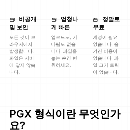
비공개
엄청나
정말로
및 보안
게 빠른
무료
모든 것이 브
업로드도, 기
계정이 필요
라우저에서
다림도 없습
없습니다. 숨
발생합니다.
니다. 파일을
겨진 비용이
파일은 서버
놓는 순간 변
없습니다. 파
에 닿지 않습
환하세요.
일 크기 트릭
니다.
이 없습니다.
PGX
형식이란 무엇인가
요?