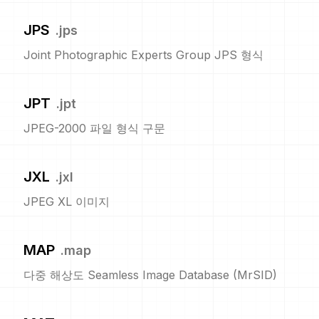
JPS
.
jps
Joint Photographic Experts Group JPS 형식
JPT
.
jpt
JPEG-2000 파일 형식 구문
JXL
.
jxl
JPEG XL 이미지
MAP
.
map
다중 해상도 Seamless Image Database (MrSID)