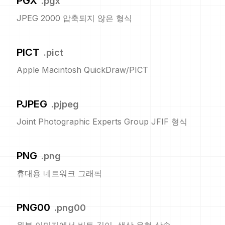
PGX
.
pgx
JPEG 2000 압축되지 않은 형식
PICT
.
pict
Apple Macintosh QuickDraw/PICT
PJPEG
.
pjpeg
Joint Photographic Experts Group JFIF 형식
PNG
.
png
휴대용 네트워크 그래픽
PNG00
.
png00