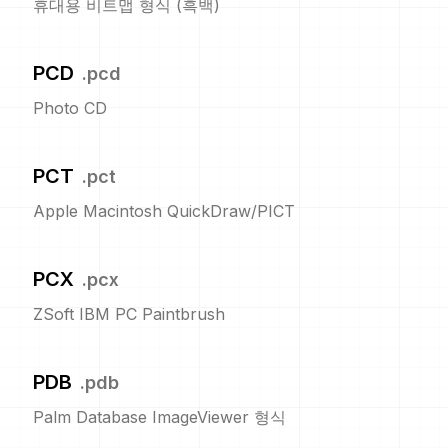
휴대용 비트맵 형식 (흑백)
PCD
.
pcd
Photo CD
PCT
.
pct
Apple Macintosh QuickDraw/PICT
PCX
.
pcx
ZSoft IBM PC Paintbrush
PDB
.
pdb
Palm Database ImageViewer 형식