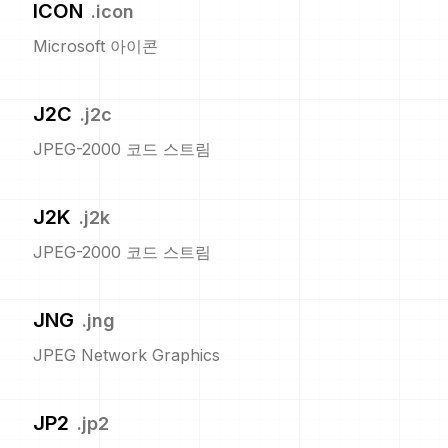
ICON
.
icon
Microsoft 아이콘
J2C
.
j2c
JPEG-2000 코드 스트림
J2K
.
j2k
JPEG-2000 코드 스트림
JNG
.
jng
JPEG Network Graphics
JP2
.
jp2