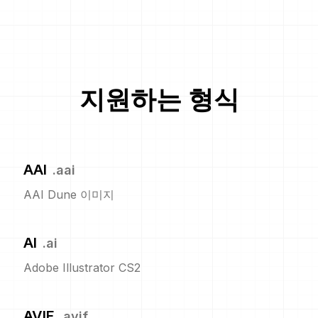
지원하는 형식
AAI
.
aai
AAI Dune 이미지
AI
.
ai
Adobe Illustrator CS2
AVIF
.
avif