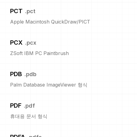
PCT
.
pct
Apple Macintosh QuickDraw/PICT
PCX
.
pcx
ZSoft IBM PC Paintbrush
PDB
.
pdb
Palm Database ImageViewer 형식
PDF
.
pdf
휴대용 문서 형식