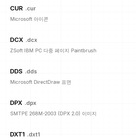
CUR
.
cur
Microsoft 아이콘
DCX
.
dcx
ZSoft IBM PC 다중 페이지 Paintbrush
DDS
.
dds
Microsoft DirectDraw 표면
DPX
.
dpx
SMTPE 268M-2003 (DPX 2.0) 이미지
DXT1
.
dxt1