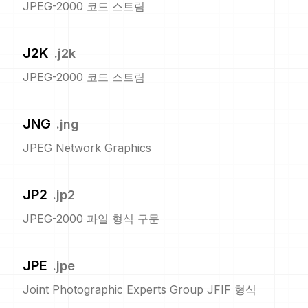
JPEG-2000 코드 스트림
J2K
.
j2k
JPEG-2000 코드 스트림
JNG
.
jng
JPEG Network Graphics
JP2
.
jp2
JPEG-2000 파일 형식 구문
JPE
.
jpe
Joint Photographic Experts Group JFIF 형식