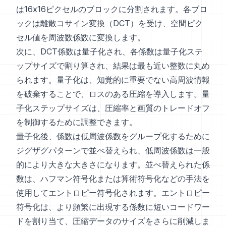
は16x16ピクセルのブロックに分割されます。各ブロ
ックは離散コサイン変換（DCT）を受け、空間ピク
セル値を周波数係数に変換します。
次に、DCT係数は量子化され、各係数は量子化ステ
ップサイズで割り算され、結果は最も近い整数に丸め
られます。量子化は、知覚的に重要でない高周波情報
を破棄することで、ロスのある圧縮を導入します。量
子化ステップサイズは、圧縮率と画質のトレードオフ
を制御するために調整できます。
量子化後、係数は低周波係数をグループ化するために
ジグザグパターンで並べ替えられ、低周波係数は一般
的により大きな大きさになります。並べ替えられた係
数は、ハフマン符号化または算術符号化などの手法を
使用してエントロピー符号化されます。エントロピー
符号化は、より頻繁に出現する係数に短いコードワー
ドを割り当て、圧縮データのサイズをさらに削減しま