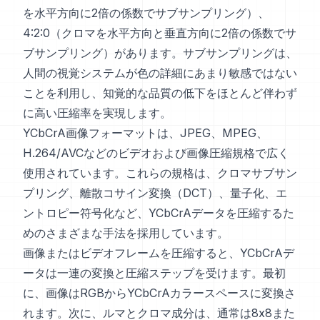
を水平方向に2倍の係数でサブサンプリング）、
4:2:0（クロマを水平方向と垂直方向に2倍の係数でサ
ブサンプリング）があります。サブサンプリングは、
人間の視覚システムが色の詳細にあまり敏感ではない
ことを利用し、知覚的な品質の低下をほとんど伴わず
に高い圧縮率を実現します。
YCbCrA画像フォーマットは、JPEG、MPEG、
H.264/AVCなどのビデオおよび画像圧縮規格で広く
使用されています。これらの規格は、クロマサブサン
プリング、離散コサイン変換（DCT）、量子化、エ
ントロピー符号化など、YCbCrAデータを圧縮するた
めのさまざまな手法を採用しています。
画像またはビデオフレームを圧縮すると、YCbCrAデ
ータは一連の変換と圧縮ステップを受けます。最初
に、画像はRGBからYCbCrAカラースペースに変換さ
れます。次に、ルマとクロマ成分は、通常は8x8また