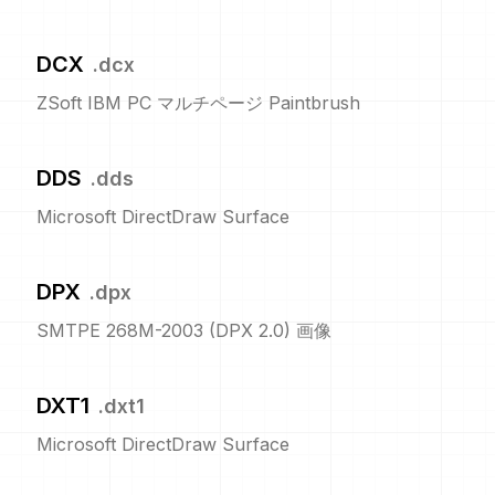
DCX
.
dcx
ZSoft IBM PC マルチページ Paintbrush
DDS
.
dds
Microsoft DirectDraw Surface
DPX
.
dpx
SMTPE 268M-2003 (DPX 2.0) 画像
DXT1
.
dxt1
Microsoft DirectDraw Surface