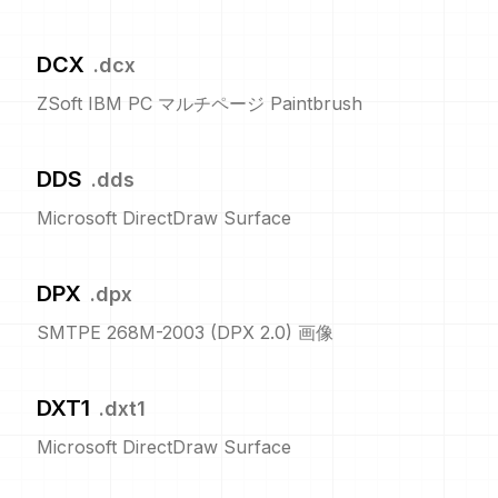
DCX
.
dcx
ZSoft IBM PC マルチページ Paintbrush
DDS
.
dds
Microsoft DirectDraw Surface
DPX
.
dpx
SMTPE 268M-2003 (DPX 2.0) 画像
DXT1
.
dxt1
Microsoft DirectDraw Surface