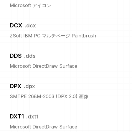
Microsoft アイコン
DCX
.
dcx
ZSoft IBM PC マルチページ Paintbrush
DDS
.
dds
Microsoft DirectDraw Surface
DPX
.
dpx
SMTPE 268M-2003 (DPX 2.0) 画像
DXT1
.
dxt1
Microsoft DirectDraw Surface