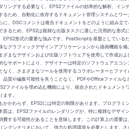
ダリングする必要なく、EPS2ファイルの効率的な解析、イン
するため、自動化に依存するドキュメント管理システムとワー
らに、DSCコメントは複合ドキュメントをどのように組み立て
できるため、EPS2は複雑な出版タスクに適した汎用的な形式
EPS2形式の重要な強みです。PostScriptを基盤としているた
殊なグラフィックデザインアプリケーションから描画機能を備
まざまなデザインおよび出版ソフトウェアを使用して作成およ
的なサポートにより、デザイナーは特定のソフトウェアエコシ
となく、さまざまなツールを使用するコラボレーターとファイ
、品質や編集可能性を失うことなく、PDFやOfficeファイル
PS2ファイルを埋め込む機能により、統合されたドキュメント
ります。
もかかわらず、EPS2には特定の制限があります。プログラミ
iptの本質は、EPS2ファイルのレンダリングが、特に複雑なデザ
消費する可能性があることを意味します。この計算上の需要は
リングシナリオにおいて、強力な処理環境を必要とします。さら