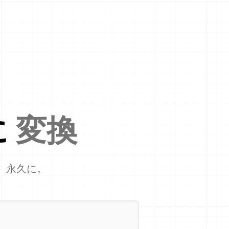
に
変換
、永久に。