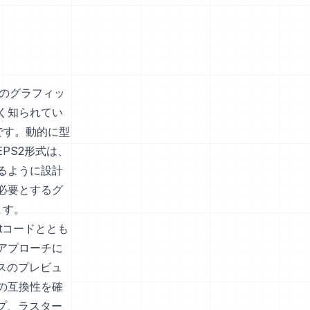
（PS）のグラフィッ
く知られてい
改良です。動的に型
EPS2形式は、
るように設計
必要とするグ
ます。
ptコードととも
アプローチに
クスのプレビュ
の互換性を確
イプ、ラスター