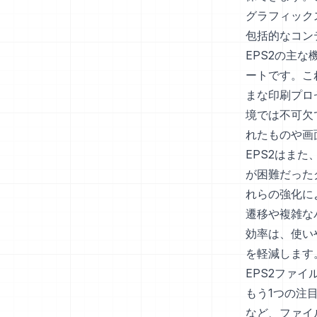
グラフィック
包括的なコン
EPS2の主
ートです。こ
まな印刷プロ
境では不可欠
れたものや画
EPS2はま
が困難だった
れらの強化に
遷移や複雑な
効率は、使い
を軽減します
EPS2ファイルに
もう1つの注
など、ファイル