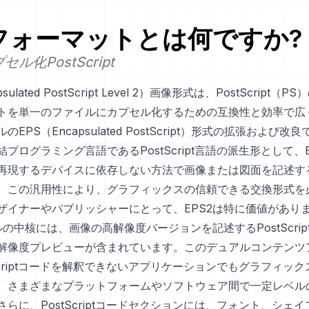
フォーマットとは何ですか?
プセル化PostScript
psulated PostScript Level 2）画像形式は、PostScript
トを単一のファイルにカプセル化するための互換性と効率で広
EPS（Encapsulated PostScript）形式の拡張および
プログラミング言語であるPostScript言語の派生形として、
再現するデバイスに依存しない方法で画像または図面を記述す
。この汎用性により、グラフィックスの信頼できる交換形式を
ザイナーやパブリッシャーにとって、EPS2は特に価値があり
ルの中核には、画像の高解像度バージョンを記述するPostScri
解像度プレビューが含まれています。このデュアルコンテンツ
Scriptコードを解釈できないアプリケーションでもグラフィッ
、さまざまなプラットフォームやソフトウェア間で一定レベル
らに、PostScriptコードセクションには、フォント、シェ