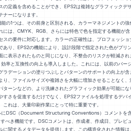
スの定義を含めることができ、EPS2は複雑なグラフィックデ
テナーになります。
な機能の1つは、その前身と区別される、カラーマネジメントの強
れには、CMYK、RGB、さらには特色で色を指定する機能が
セスの要件に対応します。カラーの正確性は、プロフェッショ
であり、EPS2の機能により、設計段階で指定された色がプリ
面に表示されたものと同じになり、不整合のリスクが軽減され
た、効率と互換性の向上も導入しました。これには、以前のバー
グラデーションの塗りつぶしとパターンのサポートの向上が含
より、ファイルサイズや複雑さを大幅に増加させることなく、
パターンなどの、より洗練されたグラフィック効果が可能にな
やすさを促進するだけでなく、EPS2ファイルを処理するデバ
。これは、大量印刷作業にとって特に重要です。
DSC（Document Structuring Conventions）コメン
目すべき機能です。DSCコメントは、作成者、作成日、プレビ
に関するメタデータを提供します。この構造化された情報は、Pos