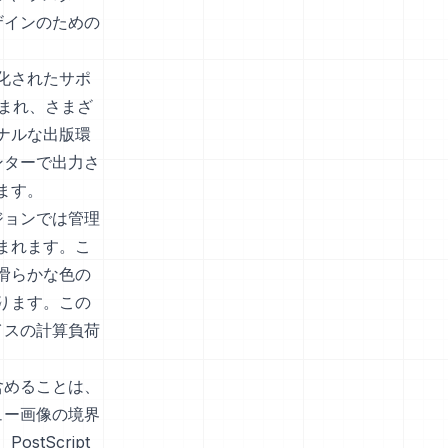
ザインのための
化されたサポ
含まれ、さまざ
ナルな出版環
ンターで出力さ
ます。
ジョンでは管理
まれます。こ
滑らかな色の
ります。この
イスの計算負荷
トを含めることは、
ュー画像の境界
tScript