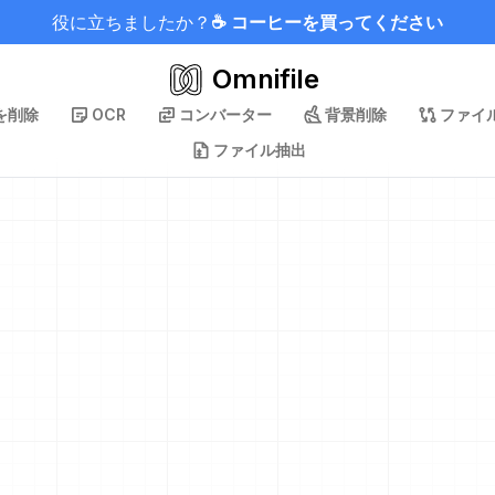
役に立ちましたか？
☕ コーヒーを買ってください
Omnifile
を削除
OCR
コンバーター
背景削除
ファイ
ファイル抽出