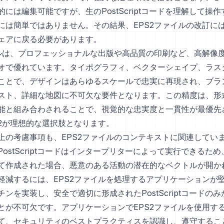
には編集可能ですが、生のPostScriptコードを理解して操
には簡単ではありません。その結果、EPS2ファイルの改訂に
ェアに戻る必要があります。
イルは、プロフェッショナルな出版や高品質の印刷など、高解像
オで優れています。タイポグラフィ、ベクターシェイプ、ラス
ことで、デザインはあらゆるスケールで忠実に再現され、ブラ
スト、詳細な地図に不可欠な要件となります。この精度は、形
能と組み合わされることで、視覚的な忠実度と一貫性が最優先
S2が理想的な選択肢となります。
上の考慮事項も、EPS2ファイルのコンテキストに関連してい
ostScriptコードはインタープリターによって実行できるた
て作成された場合、悪意のある活動の潜在的なベクトルが開か
軽減するには、EPS2ファイルを処理するアプリケーションが
ンを実装し、安全で適切に形成されたPostScriptコードの
とが不可欠です。アプリケーションでEPS2ファイルを使用す
て、セキュリティのベストプラクティスを認識し、遵守するこ