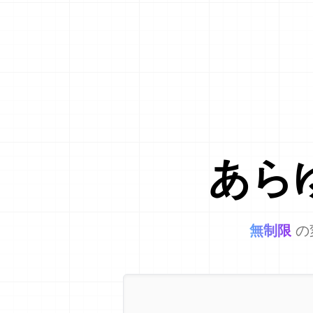
あら
無制限
の