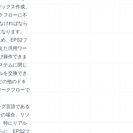
デックス作成、
クフローに不
なければなら
になります。
め、EPS2フ
えた汎用ワー
び操作できま
ステムに閉じ
ルを交換でき
などの他のドキ
ワークフローで
ング言語である
インの場合、リソ
、特にリアル
に、EPS2フ