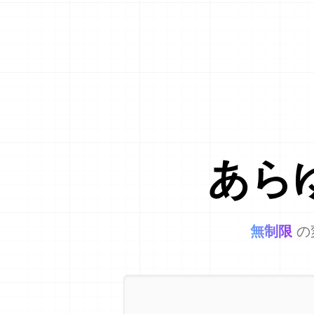
あら
無制限
の