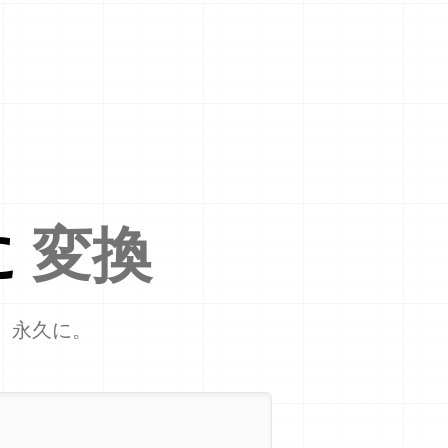
に
変換
、永久に。