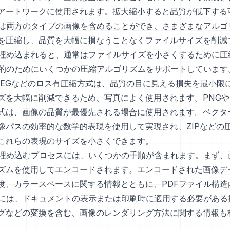
アートワークに使用されます。拡大縮小すると品質が低下する
には両方のタイプの画像を含めることができ、さまざまなアルゴ
を圧縮し、品質を大幅に損なうことなくファイルサイズを削減
に埋め込まれると、通常はファイルサイズを小さくするために圧
目的のためにいくつかの圧縮アルゴリズムをサポートしています
PEGなどのロス有圧縮方式は、品質の目に見える損失を最小限
ズを大幅に削減できるため、写真によく使用されます。PNGやT
式は、画像の品質が最優先される場合に使用されます。ベクタ
像パスの効率的な数学的表現を使用して実現され、ZIPなどの
これらの表現のサイズを小さくできます。
に埋め込むプロセスには、いくつかの手順が含まれます。まず、
ズムを使用してエンコードされます。エンコードされた画像デ
度、カラースペースに関する情報とともに、PDFファイル構造
Fには、ドキュメントの表示または印刷時に適用する必要がある
グなどの変換を含む、画像のレンダリング方法に関する情報も