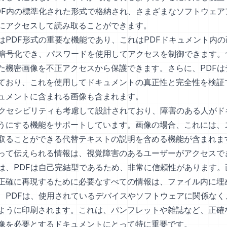
DF内の標準化された形式で格納され、さまざまなソフトウェア
にアクセスして読み取ることができます。
はPDF形式の重要な機能であり、これはPDFドキュメント内
は暗号化でき、パスワードを使用してアクセスを制御できます。
た機密画像を不正アクセスから保護できます。さらに、PDFは
ており、これを使用してドキュメントの真正性と完全性を検証
ュメントに含まれる画像も含まれます。
アクセシビリティも考慮して設計されており、障害のある人がド
うにする機能をサポートしています。画像の場合、これには、
取ることができる代替テキストの説明を含める機能が含まれま
って伝えられる情報は、視覚障害のあるユーザーがアクセスで
は、PDFは自己完結型であるため、非常に信頼性があります。
正確に再現するために必要なすべての情報は、ファイル内に埋
、PDFは、使用されているデバイスやソフトウェアに関係なく
ように印刷されます。これは、パンフレットや雑誌など、正確
像を必要とするドキュメントにとって特に重要です。