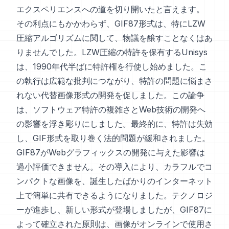
エクスペリエンスへの道を切り開いたと言えます。
その利点にもかかわらず、GIF87形式は、特にLZW
圧縮アルゴリズムに関して、物議を醸すことなくはあ
りませんでした。LZW圧縮の特許を保有するUnisys
は、1990年代半ばに特許権を行使し始めました。こ
の執行は広範な批判につながり、特許の問題に悩まさ
れない代替画像形式の開発を促しました。この論争
は、ソフトウェア特許の複雑さとWeb技術の開発へ
の影響を浮き彫りにしました。最終的に、特許は失効
し、GIF形式を取り巻く法的問題が緩和されました。
GIF87がWebグラフィックスの開発に与えた影響は
過小評価できません。その導入により、カラフルでコ
ンパクトな画像を、誕生したばかりのインターネット
上で簡単に共有できるようになりました。テクノロジ
ーが進歩し、新しい形式が登場しましたが、GIF87に
よって確立された原則は、画像がオンラインで使用さ