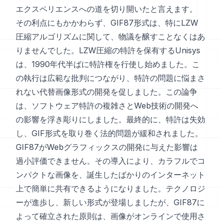
エクスペリエンスへの道を切り開いたと言えます。
その利点にもかかわらず、GIF87形式は、特にLZW
圧縮アルゴリズムに関して、物議を醸すことなくはあ
りませんでした。LZW圧縮の特許を保有するUnisys
は、1990年代半ばに特許権を行使し始めました。こ
の執行は広範な批判につながり、特許の問題に悩まさ
れない代替画像形式の開発を促しました。この論争
は、ソフトウェア特許の複雑さとWeb技術の開発へ
の影響を浮き彫りにしました。最終的に、特許は失効
し、GIF形式を取り巻く法的問題が緩和されました。
GIF87がWebグラフィックスの開発に与えた影響は
過小評価できません。その導入により、カラフルでコ
ンパクトな画像を、誕生したばかりのインターネット
上で簡単に共有できるようになりました。テクノロジ
ーが進歩し、新しい形式が登場しましたが、GIF87に
よって確立された原則は、画像がオンラインで使用さ