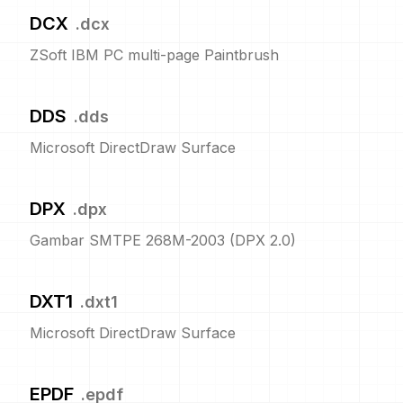
DCX
.
dcx
ZSoft IBM PC multi-page Paintbrush
DDS
.
dds
Microsoft DirectDraw Surface
DPX
.
dpx
Gambar SMTPE 268M-2003 (DPX 2.0)
DXT1
.
dxt1
Microsoft DirectDraw Surface
EPDF
.
epdf