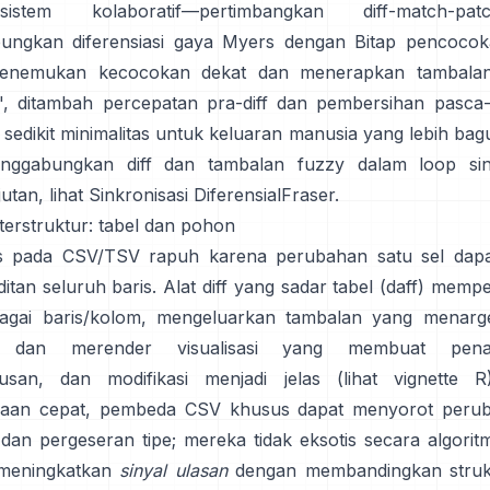
stem kolaboratif—pertimbangkan
diff-match-pat
ungkan diferensiasi gaya Myers dengan
Bitap
pencocok
enemukan kecocokan dekat dan menerapkan tambalan
, ditambah percepatan pra-diff dan pembersihan pasca-
sedikit minimalitas untuk keluaran manusia yang lebih bag
nggabungkan diff dan tambalan fuzzy dalam loop sink
utan, lihat
Sinkronisasi Diferensial
Fraser.
 terstruktur: tabel dan pohon
is pada CSV/TSV rapuh karena perubahan satu sel dapat
ditan seluruh baris.
Alat diff yang sadar tabel (daff)
mempe
agai baris/kolom, mengeluarkan tambalan yang menarg
tu dan merender visualisasi yang membuat pena
san, dan modifikasi menjadi jelas (lihat
vignette R
saan cepat, pembeda CSV khusus dapat menyorot perub
 dan pergeseran tipe; mereka tidak eksotis secara algoritmi
meningkatkan
sinyal ulasan
dengan membandingkan struk