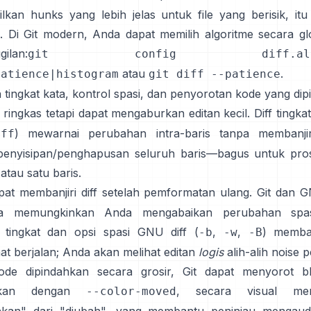
lkan hunks yang lebih jelas untuk file yang berisik, i
a. Di Git modern, Anda dapat memilih algoritme secara gl
gilan:
git config diff.algor
atau
.
patience|histogram
git diff --patience
n tingkat kata, kontrol spasi, dan penyorotan kode yang di
s ringkas tetapi dapat mengaburkan editan kecil.
Diff tingka
) mewarnai perubahan intra-baris tanpa membanjir
iff
enyisipan/penghapusan seluruh baris—bagus untuk pros
atau satu baris.
pat membanjiri diff setelah pemformatan ulang. Git dan
ya memungkinkan Anda
mengabaikan perubahan spa
 tingkat dan
opsi spasi GNU diff
(
,
,
) memba
-b
-w
-B
t berjalan; Anda akan melihat editan
logis
alih-alih noise 
ode dipindahkan secara grosir, Git dapat
menyorot b
kan
dengan
, secara visual mem
--color-moved