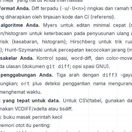
 meja" yang harus Anda internalisasi
format Anda.
Diff terpadu (
/
) ringkas dan ramah 
-u
-U<n>
ang diharapkan oleh tinjauan kode dan CI
(
referensi
).
 algoritme Anda.
Myers untuk editan minimal cepat
(
n/histogram untuk keterbacaan pada penyusunan ulang 
isik
(
kesabaran
,
histogram
); Hirschberg untuk trik rua
h
); Hunt–Szymanski untuk percepatan kecocokan jarang
(
m
 sakelar Anda.
Kontrol spasi, word-diff, dan color-mov
da ulasan
(
dokumen
;
opsi spasi GNU
).
git diff
 penggabungan Anda.
Tiga arah dengan
-gay
diff3
ungkan;
plus deteksi penggantian nama mengurang
ort
menghemat waktu.
at yang tepat untuk data.
Untuk CSV/tabel, gunakan
da
unakan
VCDIFF/xdelta
atau
bsdiff
.
: buku masak perintah kecil
emori otot itu penting: