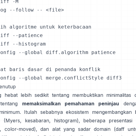
iff -M

og --follow -- <file>

ih algoritme untuk keterbacaan

iff --patience

iff --histogram

onfig --global diff.algorithm patience

at baris dasar di penanda konflik

config --global merge.conflictStyle diff3
penutup
g hebat lebih sedikit tentang membuktikan minimalitas 
tentang
memaksimalkan pemahaman peninjau
denga
f minimum. Itulah sebabnya ekosistem mengembangkan 
e (Myers, kesabaran, histogram), beberapa presentasi 
f, color-moved), dan alat yang sadar domain (daff unt