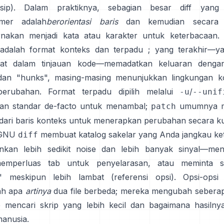
isip). Dalam praktiknya, sebagian besar diff yang 
mer adalah
berorientasi baris
dan kemudian secara o
nakan menjadi kata atau karakter untuk keterbacaan.
adalah format
konteks
dan
terpadu
; yang terakhir—y
hat dalam tinjauan kode—memadatkan keluaran denga
dan "hunks", masing-masing menunjukkan lingkungan k
 perubahan. Format terpadu dipilih melalui
/
-u
--unif
an standar de-facto untuk menambal;
umumnya m
patch
dari baris konteks
untuk menerapkan perubahan secara ku
 GNU
membuat katalog sakelar yang Anda jangkau ke
diff
nkan lebih sedikit noise dan lebih banyak sinyal—me
memperluas tab untuk penyelarasan, atau meminta sk
l" meskipun lebih lambat
(
referensi opsi
). Opsi-opsi 
ah apa
artinya
dua file berbeda; mereka mengubah seberap
e mencari skrip yang lebih kecil dan bagaimana hasilny
anusia.