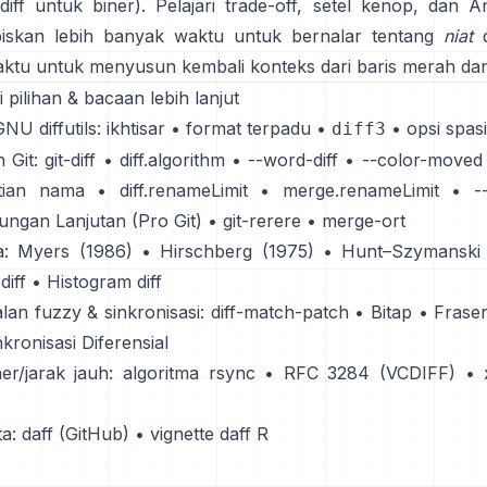
sdiff untuk biner). Pelajari trade-off, setel kenop, dan 
iskan lebih banyak waktu untuk bernalar tentang
niat
d
waktu untuk menyusun kembali konteks dari baris merah dan
 pilihan & bacaan lebih lanjut
NU diffutils:
ikhtisar
•
format terpadu
•
•
opsi spasi
diff3
 Git:
git-diff
•
diff.algorithm
•
--word-diff
•
--color-moved
tian nama
•
diff.renameLimit
•
merge.renameLimit
•
-
ngan Lanjutan (Pro Git)
•
git-rerere
•
merge-ort
a:
Myers (1986)
•
Hirschberg (1975)
•
Hunt–Szymanski 
diff
•
Histogram diff
an fuzzy & sinkronisasi:
diff-match-patch
•
Bitap
•
Fraser
nkronisasi Diferensial
er/jarak jauh:
algoritma rsync
•
RFC 3284 (VCDIFF)
•
a:
daff (GitHub)
•
vignette daff R