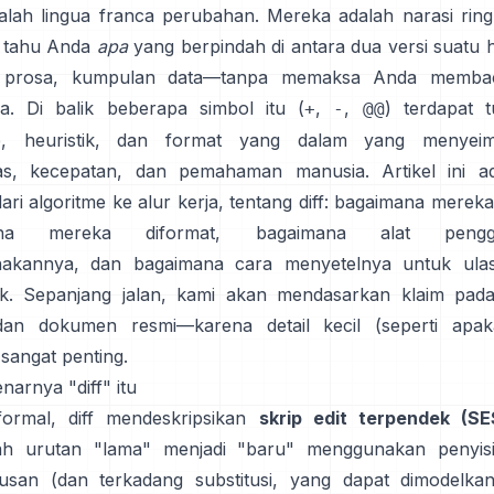
dalah lingua franca perubahan. Mereka adalah narasi rin
 tahu Anda
apa
yang berpindah di antara dua versi suatu
 prosa, kumpulan data—tanpa memaksa Anda memba
a. Di balik beberapa simbol itu (
,
,
) terdapat 
+
-
@@
me, heuristik, dan format yang dalam yang menyei
tas, kecepatan, dan pemahaman manusia. Artikel ini a
dari algoritme ke alur kerja, tentang diff: bagaimana mereka
ana mereka diformat, bagaimana alat pengg
akannya, dan bagaimana cara menyetelnya untuk ula
ik. Sepanjang jalan, kami akan mendasarkan klaim pa
dan dokumen resmi—karena detail kecil (seperti apak
 sangat penting.
narnya "diff" itu
formal, diff mendeskripsikan
skrip edit terpendek (SE
h urutan "lama" menjadi "baru" menggunakan penyis
san (dan terkadang substitusi, yang dapat dimodelka