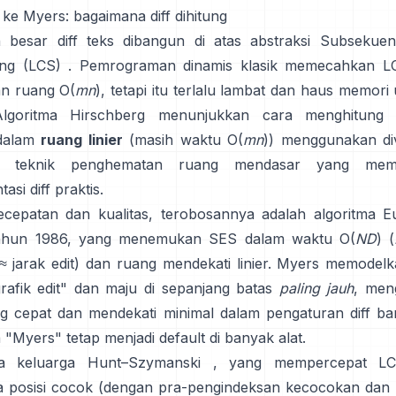
 ke Myers: bagaimana diff dihitung
 besar diff teks dibangun di atas abstraksi
Subsekue
ng (LCS)
. Pemrograman dinamis klasik memecahkan L
n ruang O(
mn
), tetapi itu terlalu lambat dan haus memori 
Algoritma Hirschberg
menunjukkan cara menghitung 
 dalam
ruang linier
(masih waktu O(
mn
)) menggunakan di
r, teknik penghematan ruang mendasar yang meme
asi diff praktis.
cepatan dan kualitas, terobosannya adalah
algoritma 
ahun 1986
, yang menemukan SES dalam waktu O(
ND
) (
 jarak edit) dan ruang mendekati linier. Myers memodelk
rafik edit" dan maju di sepanjang batas
paling jauh
, men
ng cepat dan mendekati minimal dalam pengaturan diff bari
"Myers" tetap menjadi default di banyak alat.
a keluarga
Hunt–Szymanski
, yang mempercepat LC
 posisi cocok (dengan pra-pengindeksan kecocokan dan