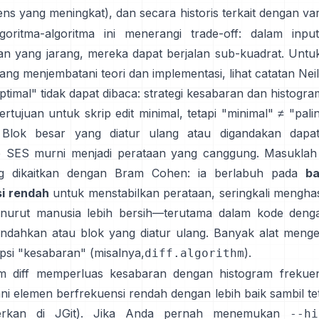
ns yang meningkat), dan secara historis terkait dengan va
goritma-algoritma ini menerangi trade-off: dalam inp
n yang jarang, mereka dapat berjalan sub-kuadrat. Untuk
yang menjembatani teori dan implementasi, lihat
catatan Nei
ptimal" tidak dapat dibaca: strategi kesabaran dan histogra
rtujuan untuk skrip edit minimal, tetapi "minimal" ≠ "pal
. Blok besar yang diatur ulang atau digandakan dapa
e SES murni menjadi perataan yang canggung. Masuklah
g dikaitkan dengan Bram Cohen: ia berlabuh pada
ba
i rendah
untuk menstabilkan perataan, seringkali menghasi
nurut manusia lebih bersih—terutama dalam kode denga
indahkan atau blok yang diatur ulang. Banyak alat menge
opsi "kesabaran" (misalnya,
).
diff.algorithm
m diff
memperluas kesabaran dengan histogram frekuen
i elemen berfrekuensi rendah dengan lebih baik sambil te
erkan di
JGit
). Jika Anda pernah menemukan
--hi