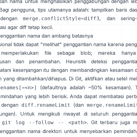
ian nama untuk menghasilkan penggabungan dengan lebi
 Bagi pengguna, tips utamanya adalah: tampilkan baris da
 dengan
, dan sering-s
merge.conflictStyle=diff3
asi agar diff tetap kecil.
penggantian nama dan ambang batasnya
disional tidak dapat "melihat" penggantian nama karena pen
memperlakukan file sebagai blob; mereka hanya
pusan dan penambahan.
Heuristik deteksi penggant
tani kesenjangan itu dengan membandingkan kesamaan d
 yang ditambahkan/dihapus. Di Git, aktifkan atau setel me
(defaultnya adalah ~50% kesamaan). 
renames[=<n>]
mindahan yang lebih berisik. Anda dapat
membatasi perb
dengan
(dan
diff.renameLimit
merge.renameLimi
ungan). Untuk mengikuti riwayat di seluruh pengganti
. Git terbaru juga 
git log --follow -- <path>
penggantian nama direktori
untuk menyebarkan pemindaha