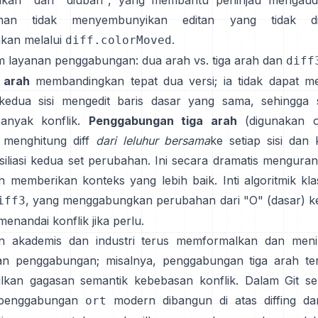
ahkan" dari "diubah", yang membantu peninjau mengaud
han tidak menyembunyikan editan yang tidak dii
kan melalui
.
diff.colorMoved
am layanan penggabungan: dua arah vs. tiga arah dan
diff
 arah
membandingkan tepat dua versi; ia tidak dapat m
edua sisi mengedit baris dasar yang sama, sehingga s
banyak konflik.
Penggabungan tiga arah
(digunakan 
 menghitung diff
dari leluhur bersama
ke setiap sisi dan
iliasi kedua set perubahan. Ini secara dramatis mengurang
n memberikan konteks yang lebih baik. Inti algoritmik klasi
, yang menggabungkan perubahan dari "O" (dasar) k
iff3
enandai konflik jika perlu.
an akademis dan industri terus memformalkan dan meni
n penggabungan; misalnya, penggabungan tiga arah terv
kan gagasan semantik kebebasan konflik. Dalam Git seh
 penggabungan
modern dibangun di atas diffing da
ort