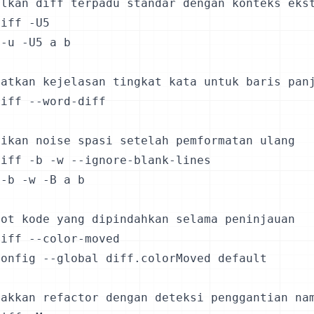
lkan diff terpadu standar dengan konteks ekst
iff -U5

-u -U5 a b

atkan kejelasan tingkat kata untuk baris panj
iff --word-diff

ikan noise spasi setelah pemformatan ulang

iff -b -w --ignore-blank-lines

-b -w -B a b

ot kode yang dipindahkan selama peninjauan

iff --color-moved

onfig --global diff.colorMoved default

nakkan refactor dengan deteksi penggantian nam