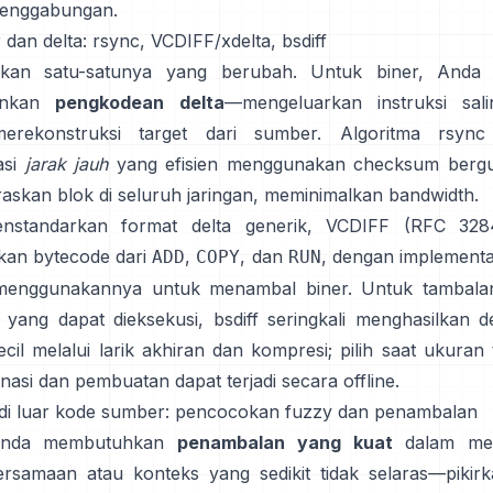
penggabungan.
r dan delta: rsync, VCDIFF/xdelta, bsdiff
kan satu-satunya yang berubah. Untuk biner, Anda 
inkan
pengkodean delta
—mengeluarkan instruksi sali
erekonstruksi target dari sumber.
Algoritma rsync
asi
jarak jauh
yang efisien menggunakan checksum bergul
askan blok di seluruh jaringan, meminimalkan bandwidth.
nstandarkan format delta generik,
VCDIFF (RFC 328
kan bytecode dari
,
, dan
, dengan implementas
ADD
COPY
RUN
menggunakannya untuk menambal biner. Untuk tambalan
e yang dapat dieksekusi,
bsdiff
seringkali menghasilkan d
ecil melalui larik akhiran dan kompresi; pilih saat ukuran
asi dan pembuatan dapat terjadi secara offline.
s di luar kode sumber: pencocokan fuzzy dan penambalan
 Anda membutuhkan
penambalan yang kuat
dalam men
ersamaan atau konteks yang sedikit tidak selaras—pikirk