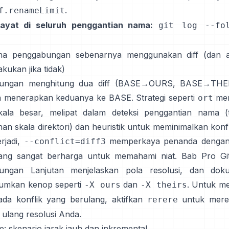
.
f.renameLimit
iwayat di seluruh penggantian nama:
git log --fo
na penggabungan sebenarnya menggunakan diff (dan 
akukan jika tidak)
ungan menghitung dua diff (BASE→OURS, BASE→THE
menerapkan keduanya ke BASE. Strategi seperti
men
ort
kala besar, melipat dalam deteksi penggantian nama (
an skala direktori) dan heuristik untuk meminimalkan konfli
rjadi,
memperkaya penanda dengan
--conflict=diff3
ang sangat berharga untuk memahami niat. Bab Pro Git
ungan Lanjutan
menjelaskan pola resolusi, dan dok
umkan kenop seperti
dan
. Untuk m
-X ours
-X theirs
da konflik yang berulang, aktifkan
untuk mer
rerere
ulang resolusi Anda.
ile: skenario jarak jauh dan inkremental