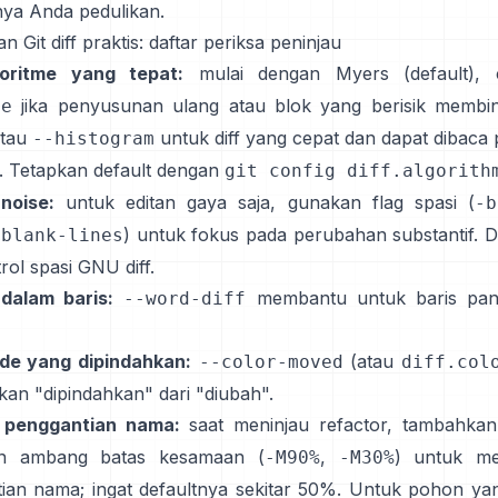
ya Anda pedulikan.
n Git diff praktis: daftar periksa peninjau
lgoritme yang tepat:
mulai dengan Myers (default), 
jika penyusunan ulang atau blok yang berisik memb
ce
atau
untuk diff yang cepat dan dapat dibaca 
--histogram
. Tetapkan default dengan
git config diff.algorith
noise:
untuk editan gaya saja, gunakan flag spasi (
-b
) untuk fokus pada perubahan substantif. Di
-blank-lines
rol spasi GNU diff
.
 dalam baris:
membantu untuk baris pan
--word-diff
de yang dipindahkan:
(atau
--color-moved
diff.col
an "dipindahkan" dari "diubah".
 penggantian nama:
saat meninjau refactor, tambahkan
an ambang batas kesamaan (
,
) untuk m
-M90%
-M30%
ian nama; ingat defaultnya sekitar 50%. Untuk pohon ya