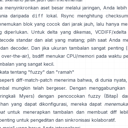
a menyinkronkan aset besar melalui jaringan, Anda lebih
unia daripada
lokal. Rsync menghitung checksum 
diff
nemukan blok yang cocok dari jarak jauh, lalu hanya me
 diperlukan. Untuk delta yang dikemas,
VCDIFF/xdelta
ecode standar dan alat yang matang; pilih saat Anda m
dan decoder. Dan jika ukuran tambalan sangat penting (
over-the-air),
bsdiff
menukar CPU/memori pada waktu p
mbalan yang sangat kecil.
kata tentang "fuzzy" dan "ramah"
seperti
diff-match-patch
menerima bahwa, di dunia nyata, 
mbal mungkin telah bergeser. Dengan menggabungkan d
seringkali Myers) dengan pencocokan fuzzy
(
Bitap
) da
ihan yang dapat dikonfigurasi, mereka dapat
menemuka
at
untuk menerapkan tambalan dan membuat diff leb
enting untuk pengeditan dan sinkronisasi kolaboratif.