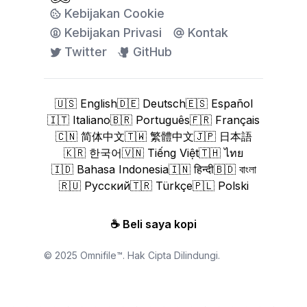
Kebijakan Cookie
Kebijakan Privasi
Kontak
Twitter
GitHub
🇺🇸 English
🇩🇪 Deutsch
🇪🇸 Español
🇮🇹 Italiano
🇧🇷 Português
🇫🇷 Français
🇨🇳 简体中文
🇹🇼 繁體中文
🇯🇵 日本語
🇰🇷 한국어
🇻🇳 Tiếng Việt
🇹🇭 ไทย
🇮🇩 Bahasa Indonesia
🇮🇳 हिन्दी
🇧🇩 বাংলা
🇷🇺 Русский
🇹🇷 Türkçe
🇵🇱 Polski
☕
Beli saya kopi
© 2025 Omnifile™. Hak Cipta Dilindungi.