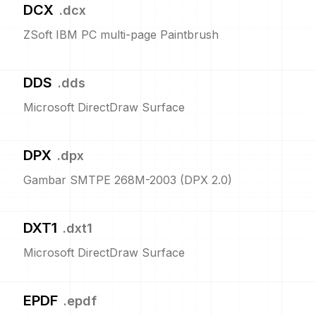
DCX
.
dcx
ZSoft IBM PC multi-page Paintbrush
DDS
.
dds
Microsoft DirectDraw Surface
DPX
.
dpx
Gambar SMTPE 268M-2003 (DPX 2.0)
DXT1
.
dxt1
Microsoft DirectDraw Surface
EPDF
.
epdf