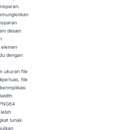
ansparan.
memungkinkan
ansparan
am desain
n
n elemen
adu dengan
 ukuran file
perluas, file
berimplikasi
width
n PNG64
lebih
gkat lunak
bulkan