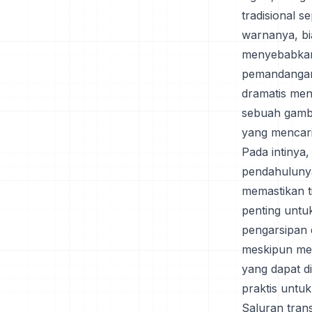
tradisional 
warnanya, bia
menyebabkan 
pemandangan 
dramatis men
sebuah gamba
yang mencari 
Pada intinya
pendahulunya
memastikan ti
penting untuk
pengarsipan d
meskipun mem
yang dapat d
praktis untuk
Saluran tra