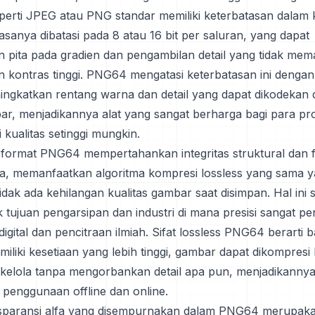
seperti JPEG atau PNG standar memiliki keterbatasan dalam
sanya dibatasi pada 8 atau 16 bit per saluran, yang dapat
pita pada gradien dan pengambilan detail yang tidak mem
kontras tinggi. PNG64 mengatasi keterbatasan ini dengan
ingkatkan rentang warna dan detail yang dapat dikodekan
r, menjadikannya alat yang sangat berharga bagi para pro
kualitas setinggi mungkin.
, format PNG64 mempertahankan integritas struktural dan f
, memanfaatkan algoritma kompresi lossless yang sama 
dak ada kehilangan kualitas gambar saat disimpan. Hal ini 
 tujuan pengarsipan dan industri di mana presisi sangat pen
igital dan pencitraan ilmiah. Sifat lossless PNG64 berarti 
iliki kesetiaan yang lebih tinggi, gambar dapat dikompresi
ikelola tanpa mengorbankan detail apa pun, menjadikannya 
 penggunaan offline dan online.
nsparansi alfa yang disempurnakan dalam PNG64 merupak