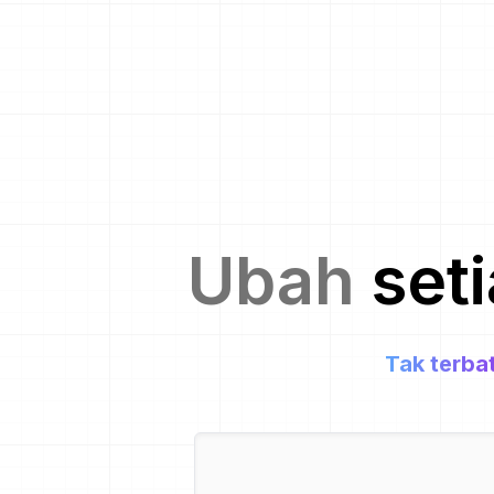
Ubah
set
Tak terba