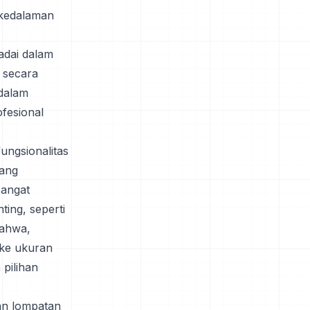
 kedalaman
adai dalam
 secara
 dalam
fesional
ungsionalitas
yang
sangat
ting, seperti
bahwa,
 ke ukuran
pilihan
an lompatan