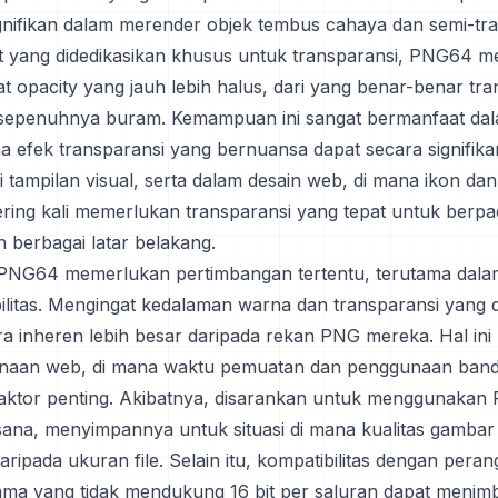
gnifikan dalam merender objek tembus cahaya dan semi-tr
t yang didedikasikan khusus untuk transparansi, PNG64 
at opacity yang jauh lebih halus, dari yang benar-benar tr
sepenuhnya buram. Kemampuan ini sangat bermanfaat dal
na efek transparansi yang bernuansa dapat secara signifika
tampilan visual, serta dalam desain web, di mana ikon da
ring kali memerlukan transparansi yang tepat untuk berp
 berbagai latar belakang.
NG64 memerlukan pertimbangan tertentu, terutama dalam
litas. Mengingat kedalaman warna dan transparansi yang di
 inheren lebih besar daripada rekan PNG mereka. Hal ini 
naan web, di mana waktu pemuatan dan penggunaan band
aktor penting. Akibatnya, disarankan untuk menggunaka
sana, menyimpannya untuk situasi di mana kualitas gambar 
ripada ukuran file. Selain itu, kompatibilitas dengan peran
lama yang tidak mendukung 16 bit per saluran dapat menim