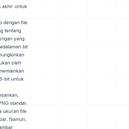
 akhir untuk
p dengan file
ng tentang
tongan yang
edalaman bit
mungkinkan
ukan oleh
) memainkan
6-bit untuk
gesankan,
PNG standar.
 ukuran file
mbar. Namun,
gambar