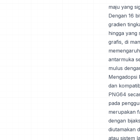
maju yang si
Dengan 16 bi
gradien tingk
hingga yang 
grafis, di ma
memengaruhi 
antarmuka se
mulus dengan
Mengadopsi P
dan kompatibi
PNG64 secara
pada penggu
merupakan f
dengan bijak
diutamakan da
atau sistem 