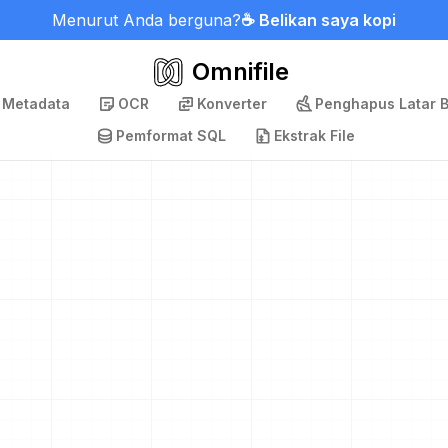
Menurut Anda berguna?
☕ Belikan saya kopi
Omnifile
 Metadata
OCR
Konverter
Penghapus Latar 
Pemformat SQL
Ekstrak File