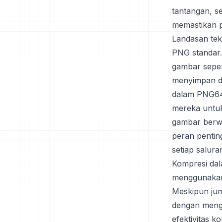
tantangan, s
memastikan 
Landasan tek
PNG standar. 
gambar seper
menyimpan da
dalam PNG64
mereka untuk
gambar berwa
peran pentin
setiap salur
Kompresi dal
menggunakan 
Meskipun juml
dengan mengi
efektivitas 