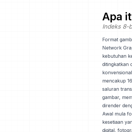
Apa i
Indeks 8-b
Format gamb
Network Grap
kebutuhan ke
ditingkatkan
konvensiona
mencakup 16 
saluran tran
gambar, memu
dirender deng
Awal mula fo
kesetiaan yan
digital, fotog