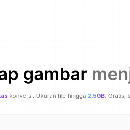
iap gambar
menj
tas
konversi. Ukuran file hingga
2.5GB
. Gratis,