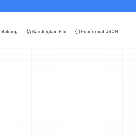
Belakang
Bandingkan File
Pemformat JSON