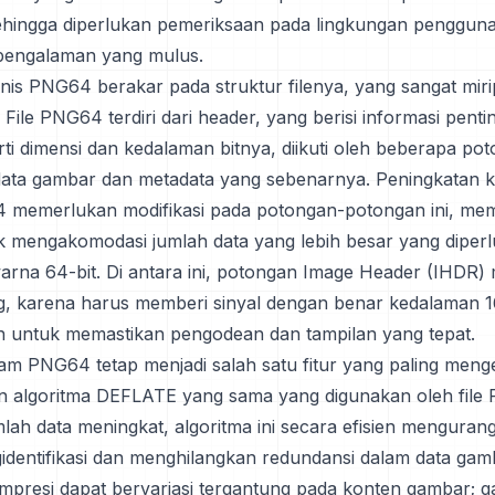
ehingga diperlukan pemeriksaan pada lingkungan pengguna
pengalaman yang mulus.
nis PNG64 berakar pada struktur filenya, yang sangat miri
File PNG64 terdiri dari header, yang berisi informasi penti
ti dimensi dan kedalaman bitnya, diikuti oleh beberapa po
ta gambar dan metadata yang sebenarnya. Peningkatan k
 memerlukan modifikasi pada potongan-potongan ini, me
 mengakomodasi jumlah data yang lebih besar yang diperl
rna 64-bit. Di antara ini, potongan Image Header (IHDR
g, karena harus memberi sinyal dengan benar kedalaman 1
an untuk memastikan pengodean dan tampilan yang tepat.
am PNG64 tetap menjadi salah satu fitur yang paling men
algoritma DEFLATE yang sama yang digunakan oleh file 
ah data meningkat, algoritma ini secara efisien mengurangi
dentifikasi dan menghilangkan redundansi dalam data ga
kompresi dapat bervariasi tergantung pada konten gambar; 