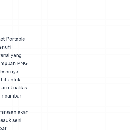
at Portable
enuhi
ansi yang
kemampuan PNG
dasarnya
bit untuk
aru kualitas
kan gambar
mintaan akan
masuk seni
mbar