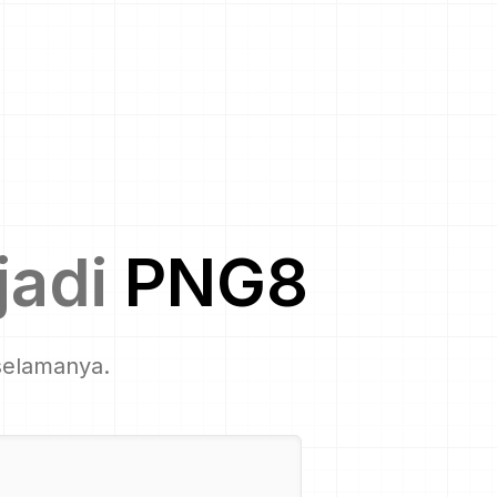
adi
PNG8
 selamanya.