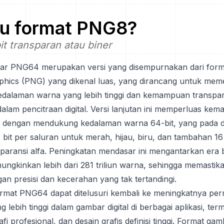
tu format
PNG8
?
it transparan atau biner
ar PNG64 merupakan versi yang disempurnakan dari form
hics (PNG) yang dikenal luas, yang dirancang untuk mem
dalaman warna yang lebih tinggi dan kemampuan transpar
 dalam pencitraan digital. Versi lanjutan ini memperluas 
l dengan mendukung kedalaman warna 64-bit, yang pada 
bit per saluran untuk merah, hijau, biru, dan tambahan 16 
sparansi alfa. Peningkatan mendasar ini mengantarkan era b
ngkinkan lebih dari 281 triliun warna, sehingga memasti
an presisi dan kecerahan yang tak tertandingi.
rmat PNG64 dapat ditelusuri kembali ke meningkatnya per
g lebih tinggi dalam gambar digital di berbagai aplikasi, ter
rafi profesional, dan desain grafis definisi tinggi. Format ga