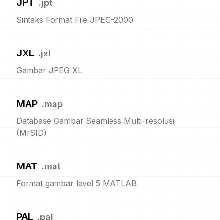
JPT
.
jpt
Sintaks Format File JPEG-2000
JXL
.
jxl
Gambar JPEG XL
MAP
.
map
Database Gambar Seamless Multi-resolusi
(MrSID)
MAT
.
mat
Format gambar level 5 MATLAB
PAL
.
pal