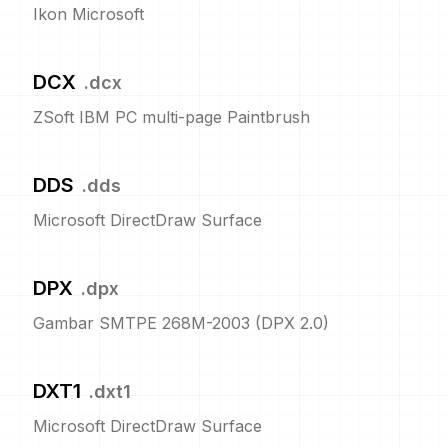
Ikon Microsoft
DCX
.
dcx
ZSoft IBM PC multi-page Paintbrush
DDS
.
dds
Microsoft DirectDraw Surface
DPX
.
dpx
Gambar SMTPE 268M-2003 (DPX 2.0)
DXT1
.
dxt1
Microsoft DirectDraw Surface