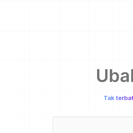
Uba
Tak terba