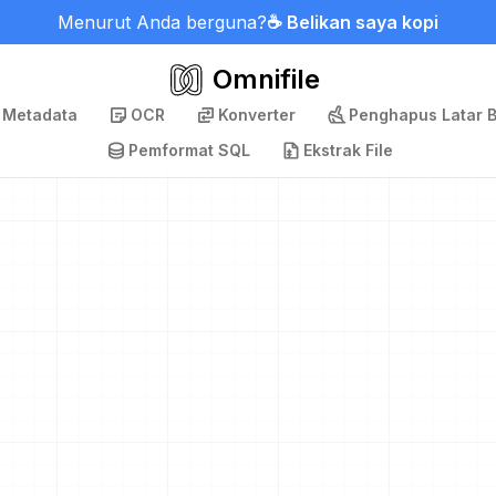
Menurut Anda berguna?
☕ Belikan saya kopi
Omnifile
 Metadata
OCR
Konverter
Penghapus Latar 
Pemformat SQL
Ekstrak File