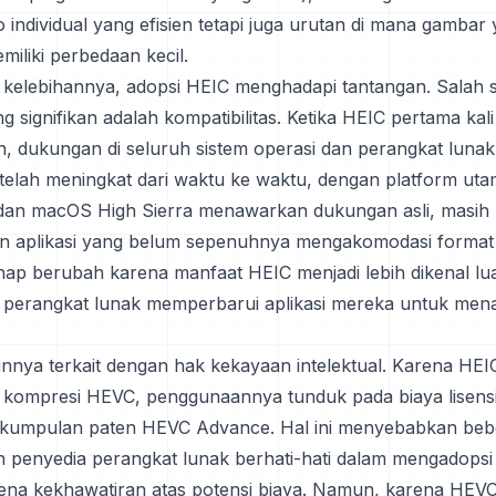
 individual yang efisien tetapi juga urutan di mana gambar
iliki perbedaan kecil.
i kelebihannya, adopsi HEIC menghadapi tantangan. Salah 
g signifikan adalah kompatibilitas. Ketika HEIC pertama kali
n, dukungan di seluruh sistem operasi dan perangkat lunak 
 telah meningkat dari waktu ke waktu, dengan platform uta
dan macOS High Sierra menawarkan dukungan asli, masih
n aplikasi yang belum sepenuhnya mengakomodasi format t
hap berubah karena manfaat HEIC menjadi lebih dikenal lu
perangkat lunak memperbarui aplikasi mereka untuk mena
innya terkait dengan hak kekayaan intelektual. Karena HEI
 kompresi HEVC, penggunaannya tunduk pada biaya lisens
h kumpulan paten HEVC Advance. Hal ini menyebabkan be
 penyedia perangkat lunak berhati-hati dalam mengadopsi
rena kekhawatiran atas potensi biaya. Namun, karena HEVC