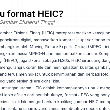
tu format
HEIC
?
Gambar Efisiensi Tinggi
Gambar Efisiensi Tinggi (HEIC) merepresentasikan kemajuan 
pencitraan digital, menawarkan kompresi superior tanpa
kembangkan oleh Moving Picture Experts Group (MPEG), ini
rangkaian media MPEG-H dan memanfaatkan standar Kompr
ggi (HEVC), juga dikenal sebagai H.265. HEIC dirancang den
mengurangi ukuran file dan meningkatkan kualitas gambar
ang terus meningkat untuk penyimpanan dan berbagi foto
ggi yang efisien di era digital kita.
keuntungan utama HEIC adalah kemampuannya untuk meng
ali lebih efisien dari pendahulunya, format JPEG yang ban
fisiensi ini tidak mengorbankan kualitas; gambar HEIC me
il dan rentang dinamis yang tinggi, membuatnya cocok untuk