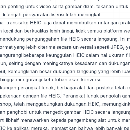
an penting untuk video serta gambar diam, tekanan untu
di tengah persyaratan lisensi telah meningkat.
a, transisi ke HEIC juga dapat menimbulkan rintangan prak
ih kecil dan berkualitas lebih tinggi, tidak semua platform w
 mendukung pengunggahan file HEIC secara langsung. Ini
ormat yang lebih diterima secara universal seperti JPEG, y
engurangi beberapa keunggulan HEIC dalam hal ukuran fi
mun, seiring dengan meningkatnya kesadaran dan dukunga
but, kemungkinan besar dukungan langsung yang lebih lua
hingga mengurangi kebutuhan akan konversi.
kungan perangkat lunak, berbagai alat dan pustaka telah 
i pekerjaan dengan file HEIC. Perangkat lunak pengolah gam
shop, telah menggabungkan dukungan HEIC, memungkink
dan penghobi untuk mengedit gambar HEIC secara langsung.
erti libheif menawarkan kepada pengembang alat untuk m
C ke aplikasi mereka, memastikan bahwa lebih banyak pe