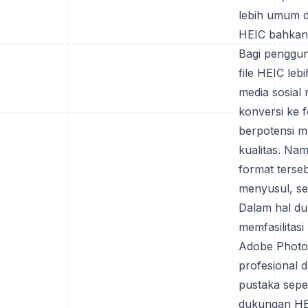
lebih umum d
HEIC bahkan 
Bagi penggun
file HEIC leb
media sosial
konversi ke f
berpotensi m
kualitas. Na
format terse
menyusul, se
Dalam hal du
memfasilitas
Adobe Photo
profesional 
pustaka sep
dukungan HEI