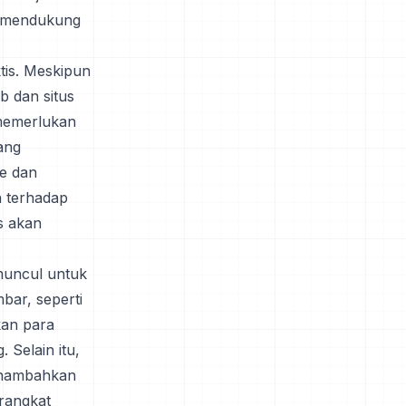
k mendukung
tis. Meskipun
eb dan situs
 memerlukan
ang
le dan
n terhadap
s akan
muncul untuk
bar, seperti
an para
 Selain itu,
enambahkan
rangkat