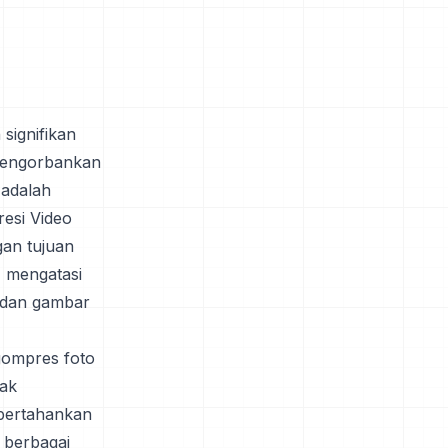
signifikan
 mengorbankan
 adalah
esi Video
gan tujuan
, mengatasi
 dan gambar
ompres foto
yak
mpertahankan
 berbagai