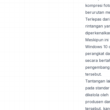
kompresi foto
berurutan mem
Terlepas dar
rintangan yan
diperkenalka
Meskipun ini
Windows 10 
perangkat da
secara berta
pengembang 
tersebut.
Tantangan la
pada standar
dikelola ole
produsen dan
tersebut, ka