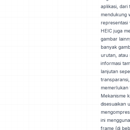
aplikasi, dar
mendukung w
representasi
HEIC juga m
gambar lainn
banyak gamba
urutan, atau 
informasi ta
lanjutan sepe
transparansi,
memerlukan f
Mekanisme ko
disesuaikan 
mengompresi b
ini mengguna
frame (di be