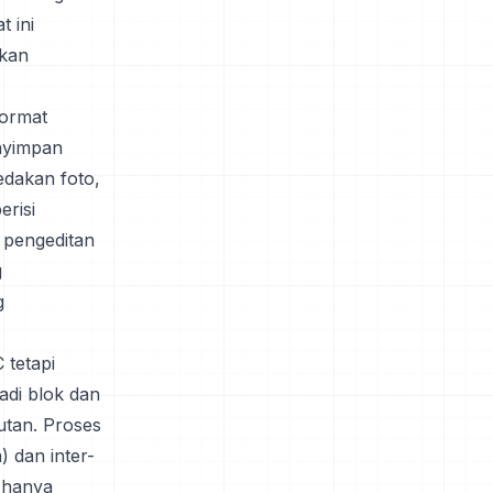
t ini
nkan
format
nyimpan
edakan foto,
erisi
 pengeditan
g
g
 tetapi
adi blok dan
utan. Proses
 dan inter-
 hanya