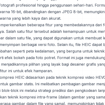
i fotografi profesional hingga penggunaan sehari-hari. Forma
arna 16-bit, dibandingkan dengan JPEG 8-bit, memungki
 warna yang lebih kaya dan akurat.
emperkenalkan beberapa fitur yang membedakannya dari 
ya. Salah satu fitur tersebut adalah kemampuan untuk me
r dalam satu file, yang dapat digunakan untuk membuat l
menyimpan berbagai versi foto. Selain itu, file HEIC dapat b
mbahan seperti peta kedalaman, yang berguna untuk teknik
rti efek bokeh pada foto potret. Format ini juga mendukun
 menjadikannya pilihan yang layak bagi desainer grafis yan
itur ini untuk efek hamparan.
mpresi HEIC didasarkan pada teknik kompresi video HEVC
untuk gambar statis. Ini melibatkan pembagian gambar menj
lok-blok ini melalui strategi prediksi dan pengkodean lanj
kan teknik kompresi intra-frame (dalam gambar yang sama)
berapa gambar dalam file yang sama), memungkinkan tidak