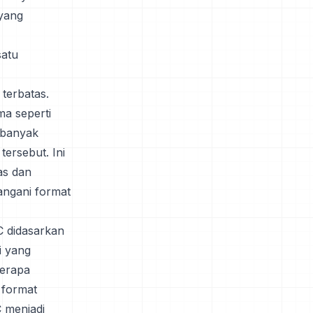
 yang
satu
terbatas.
ma seperti
 banyak
ersebut. Ini
as dan
ngani format
C didasarkan
i yang
berapa
 format
 menjadi