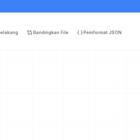
Belakang
Bandingkan File
Pemformat JSON