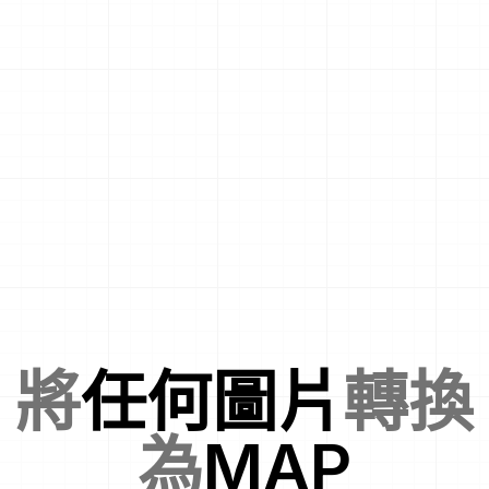
將
任何圖片
轉換
為
MAP