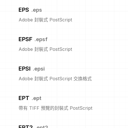
EPS
.
eps
Adobe 封裝式 PostScript
EPSF
.
epsf
Adobe 封裝式 PostScript
EPSI
.
epsi
Adobe 封裝式 PostScript 交換格式
EPT
.
ept
帶有 TIFF 預覽的封裝式 PostScript
EPT2
.
ept2