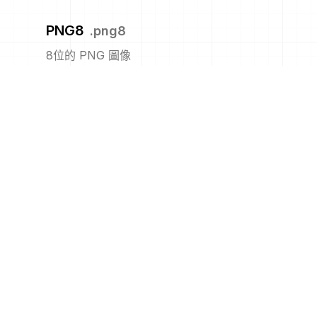
PNG8
.
png8
8位的 PNG 圖像
PNM
.
pnm
可攜式任何圖像格式
PPM
.
ppm
可攜式像素圖格式（彩色）
PS
.
ps
Adobe PostScript