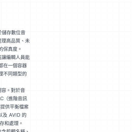
用於儲存數位音
處理高品質、未
的保真度。
這讓編輯人員能
都在一個容器
理不同類型的
相容。對於音
AC（進階音訊
並提供平衡檔案
 AVID 的
儲存和處理。
包含剪輯名稱、