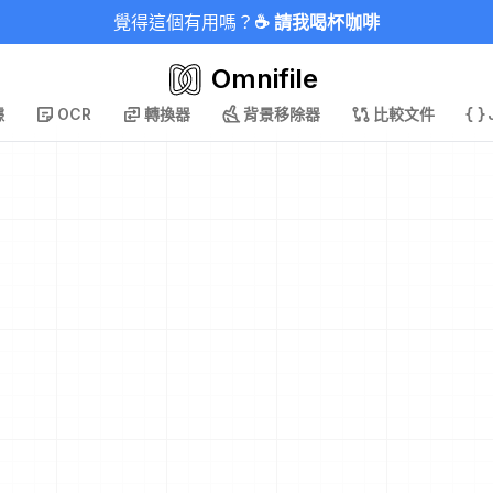
覺得這個有用嗎？
☕ 請我喝杯咖啡
Omnifile
據
OCR
轉換器
背景移除器
比較文件