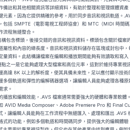
作備註和其他相關資訊等詳細資料，有助於整理和管理媒體資產
鍵元素，因為它提供精確的參考，用於同步音訊和視訊軌道。.AV
包括 SMPTE（電影電視工程師協會）和 MTC（MIDI 時間
作流程無縫整合。
案的結構包含標頭，後接交錯的音訊和視訊資料。標頭包含關於檔案
道屬性和內容的總長度。音訊和視訊資料儲存在區塊或封包中，
定量資料。此結構讓檔案在編輯和播放期間能夠有效讀取和寫入
式的優點之一是它能夠處理大型檔案和高位元率，這對於維持專業視
援高達 8K 以上的解析度，使其具備未來性，足以應付顯示技術
援多個軌道和彈性的編解碼器選項，讓編輯人員能夠處理各種原
需求。
的播放和編輯效能，.AVS 檔案通常需要強大的硬體和專業軟體
ID Media Composer、Adobe Premiere Pro 和 Final C
 格式，讓編輯人員能夠在工作流程中無縫匯入、處理和匯出 .AVS
格式的功能，例如多個軌道和時間碼同步，提供強大的編輯體驗
S 格式主要用於專業視訊製作，但它也在其他產業中找到應用，例