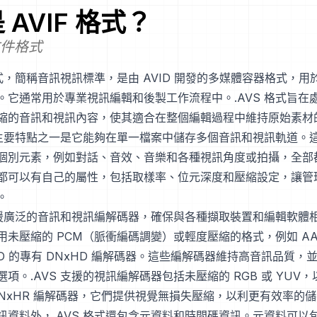
是
AVIF
格式？
文件格式
格式，簡稱音訊視訊標準，是由 AVID 開發的多媒體容器格式，
。它通常用於專業視訊編輯和後製工作流程中。.AVS 格式旨在
縮的音訊和視訊內容，使其適合在整個編輯過程中維持原始素材
式的主要特點之一是它能夠在單一檔案中儲存多個音訊和視訊軌道。
個別元素，例如對話、音效、音樂和各種視訊角度或拍攝，全部
都可以有自己的屬性，包括取樣率、位元深度和壓縮設定，讓管
。
式支援廣泛的音訊和視訊編解碼器，確保與各種擷取裝置和編輯軟體
用未壓縮的 PCM（脈衝編碼調變）或輕度壓縮的格式，例如 A
ID 的專有 DNxHD 編解碼器。這些編解碼器維持高音訊品質，
項。.AVS 支援的視訊編解碼器包括未壓縮的 RGB 或 YUV，以及
 DNxHR 編解碼器，它們提供視覺無損失壓縮，以利更有效率的
訊資料外，.AVS 格式還包含元資料和時間碼資訊。元資料可以