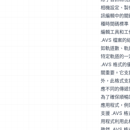
相機設定、製
訊編輯中的關
種時間碼標準，
編輯工具和工
.AVS 檔
如軌道數、軌
特定軌道的一
.AVS 格
關重要。它支
外，此格式支
應不同的傳遞
為了確保順暢
應用程式，例如 AV
支援 .AVS
用程式利用此
雖然 .AV