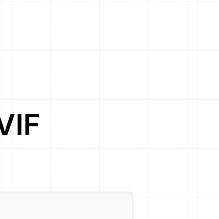
VIF
。