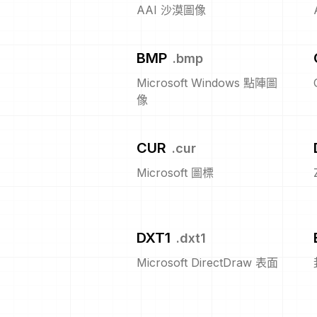
AAI 沙漠圖像
BMP
.
bmp
Microsoft Windows 點陣圖
像
CUR
.
cur
Microsoft 圖標
DXT1
.
dxt1
Microsoft DirectDraw 表面