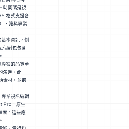
。時間碼是視
S 格式支援各
碼），讓與專業
的基本資訊，例
每個封包包含
。
訊專案的品質至
的演進。此
始素材，並適
。專業視訊編輯
ut Pro，原生
 檔案。這些應
。
如電影、電視和