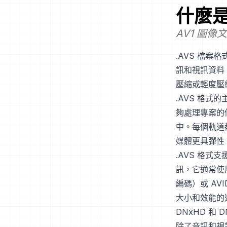
什麼
AV1 圖像
.AVS 檔案
訊和視訊資料
壓縮或輕度壓
.AVS 格
夠處理專案的
中。每個軌道
媒體更具彈性
.AVS 格
訊，它通常使
編碼）或 AV
大小和效能的選
DNxHD 和
除了音訊和視