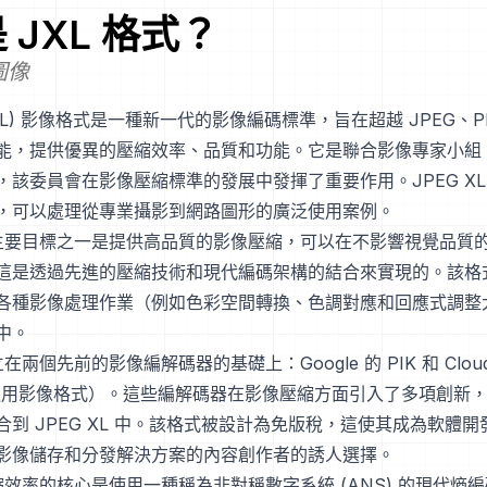
是
JXL
格式？
 圖像
(JXL) 影像格式是一種新一代的影像編碼標準，旨在超越 JPEG、PNG
能，提供優異的壓縮效率、品質和功能。它是聯合影像專家小組 (J
，該委員會在影像壓縮標準的發展中發揮了重要作用。JPEG XL
，可以處理從專業攝影到網路圖形的廣泛使用案例。
L 的主要目標之一是提供高品質的影像壓縮，可以在不影響視覺品質
這是透過先進的壓縮技術和現代編碼架構的結合來實現的。該格
各種影像處理作業（例如色彩空間轉換、色調對應和回應式調整
中。
建立在兩個先前的影像編解碼器的基礎上：Google 的 PIK 和 Cloudi
費通用影像格式）。這些編解碼器在影像壓縮方面引入了多項創新
合到 JPEG XL 中。該格式被設計為免版稅，這使其成為軟體
影像儲存和分發解決方案的內容創作者的誘人選擇。
 壓縮效率的核心是使用一種稱為非對稱數字系統 (ANS) 的現代熵