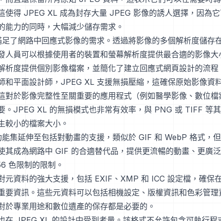
。這使得 JPEG XL 成為封存大量 JPEG 影像的誘人選擇，因
的能力的同時，大幅減少儲存需求。
L 也滿足了網路中回應式影像的需求。透過將影像的多個解析度儲存
發人員可以根據使用者的裝置和螢幕解析度提供最合適的影像大
解析度提供個別影像檔案，並簡化了建立回應式網頁設計的流程
師和平面設計師，JPEG XL 支援無損壓縮，這確保原始影像資
這對於影像完整性至關重要的應用程式（例如醫學影像、數位檔
。JPEG XL 的無損模式也非常有效率，與 PNG 或 TIFF 
生較小的檔案大小。
 的功能集延伸至包括對動畫的支援，類似於 GIF 和 WebP 格式
使其成為網路中 GIF 的合適替代品，提供更流暢的動畫、更廣
256 色限制的限制。
元資料的強大支援，包括 EXIF、XMP 和 ICC 設定檔，確
重要資訊。這些元資料可以包括相機設定、版權資訊和色彩管理
對於專業用途和數位遺產的保存都是必要的。
也在 JPEG XL 的設計中受到考量。該格式不允許包含可執行