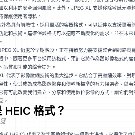
加以利用的安全漏洞風險。此外，JPEG XL 支援移除敏感元資
時保護使用者隱私。
L 被設計為具有前瞻性，採用靈活的容器格式，可以延伸以支援隨著
功能和技術。這確保該格式可以適應不斷變化的需求，並在未來
。
JPEG XL 仍處於早期階段，正在持續努力將支援整合到網路瀏
體中。隨著更多平台採用該格式，預計它將作為舊影像格式的替
、品質和功能的綜合提升。
G XL 代表了影像壓縮技術的重大進步。它結合了高壓縮效率、對
容性，使其成為成為影像儲存和傳輸新標準的有力候選者。隨著
它有可能改變我們建立、分享和使用數位影像的方式，讓它們對
受。
是
HEIC
格式？
器
格式 (HEIC) 代表了数字图像领域的一项重大进步，它提供了卓