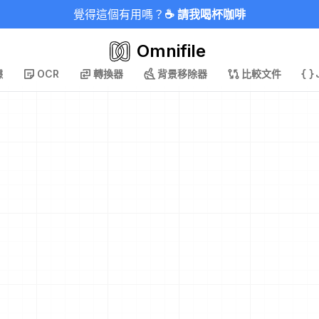
覺得這個有用嗎？
☕ 請我喝杯咖啡
Omnifile
據
OCR
轉換器
背景移除器
比較文件