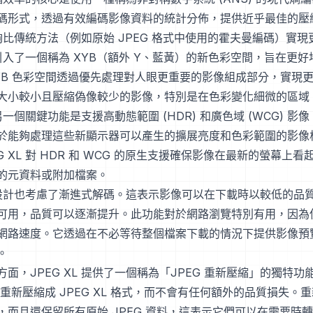
碼形式，透過有效編碼影像資料的統計分佈，提供近乎最佳的壓
 能夠比傳統方法（例如原始 JPEG 格式中使用的霍夫曼編碼）實
 還引入了一個稱為 XYB（額外 Y、藍黃）的新色彩空間，旨在更
YB 色彩空間透過優先處理對人眼更重要的影像組成部分，實現
大小較小且壓縮偽像較少的影像，特別是在色彩變化細微的區域
 的另一個關鍵功能是支援高動態範圍 (HDR) 和廣色域 (WCG) 
於能夠處理這些新顯示器可以產生的擴展亮度和色彩範圍的影像
G XL 對 HDR 和 WCG 的原生支援確保影像在最新的螢幕上
的元資料或附加檔案。
L 的設計也考慮了漸進式解碼。這表示影像可以在下載時以較低的品
可用，品質可以逐漸提升。此功能對於網路瀏覽特別有用，因為
網路速度。它透過在不必等待整個檔案下載的情況下提供影像預
。
面，JPEG XL 提供了一個稱為「JPEG 重新壓縮」的獨特
影像重新壓縮成 JPEG XL 格式，而不會有任何額外的品質損失。
，而且還保留所有原始 JPEG 資料，這表示它們可以在需要時