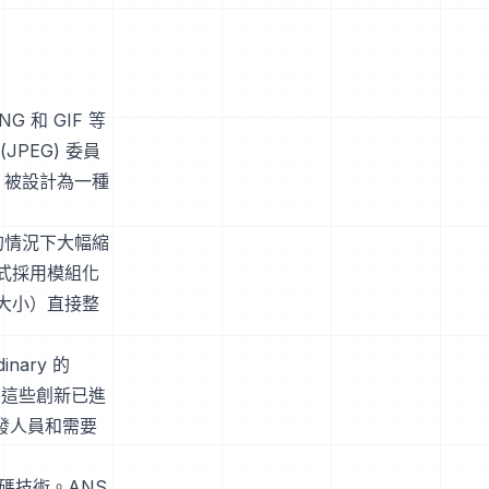
 和 GIF 等
PEG) 委員
 被設計為一種
的情況下大幅縮
式採用模組化
大小）直接整
nary 的
，這些創新已進
開發人員和需要
編碼技術。ANS