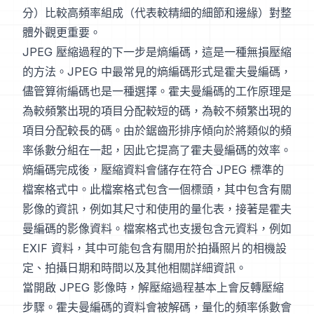
分）比較高頻率組成（代表較精細的細節和邊緣）對整
體外觀更重要。
JPEG 壓縮過程的下一步是熵編碼，這是一種無損壓縮
的方法。JPEG 中最常見的熵編碼形式是霍夫曼編碼，
儘管算術編碼也是一種選擇。霍夫曼編碼的工作原理是
為較頻繁出現的項目分配較短的碼，為較不頻繁出現的
項目分配較長的碼。由於鋸齒形排序傾向於將類似的頻
率係數分組在一起，因此它提高了霍夫曼編碼的效率。
熵編碼完成後，壓縮資料會儲存在符合 JPEG 標準的
檔案格式中。此檔案格式包含一個標頭，其中包含有關
影像的資訊，例如其尺寸和使用的量化表，接著是霍夫
曼編碼的影像資料。檔案格式也支援包含元資料，例如
EXIF 資料，其中可能包含有關用於拍攝照片的相機設
定、拍攝日期和時間以及其他相關詳細資訊。
當開啟 JPEG 影像時，解壓縮過程基本上會反轉壓縮
步驟。霍夫曼編碼的資料會被解碼，量化的頻率係數會