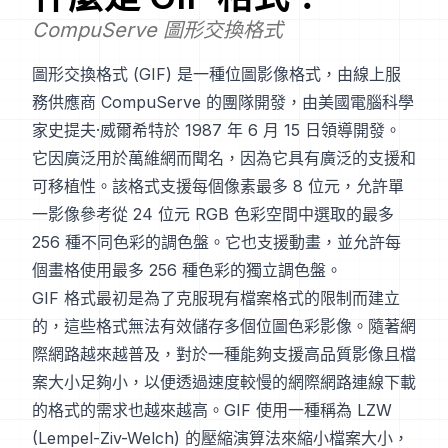
CompuServe 圖形交換格式
圖形交換格式 (GIF) 是一種位圖影像格式，由線上服
務供應商 CompuServe 的團隊開發，由美國電腦科學
家史提夫·威爾希特於 1987 年 6 月 15 日領導開發。
它因廣泛用於萬維網而聞名，因為它具有廣泛的支援和
可移植性。該格式支援每個像素最多 8 位元，允許單
一影像參考從 24 位元 RGB 色彩空間中選取的最多
256 種不同色彩的調色盤。它也支援動畫，並允許每
個畫格使用最多 256 種色彩的獨立調色盤。
GIF 格式最初是為了克服現有檔案格式的限制而建立
的，這些格式無法有效儲存多個位圖色彩影像。隨著網
際網路越來越普及，對於一種能夠支援高品質影像且檔
案大小足夠小，以便透過速度較慢的網際網路連線下載
的格式的需求也越來越高。GIF 使用一種稱為 LZW
(Lempel-Ziv-Welch) 的壓縮演算法來縮小檔案大小，