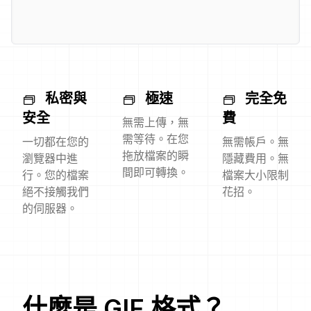
私密與
極速
完全免
安全
費
無需上傳，無
需等待。在您
一切都在您的
無需帳戶。無
拖放檔案的瞬
瀏覽器中進
隱藏費用。無
間即可轉換。
行。您的檔案
檔案大小限制
絕不接觸我們
花招。
的伺服器。
什麼是
GIF
格式？