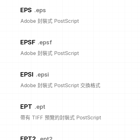
EPS
.
eps
Adobe 封裝式 PostScript
EPSF
.
epsf
Adobe 封裝式 PostScript
EPSI
.
epsi
Adobe 封裝式 PostScript 交換格式
EPT
.
ept
帶有 TIFF 預覽的封裝式 PostScript
EPT2
.
ept2