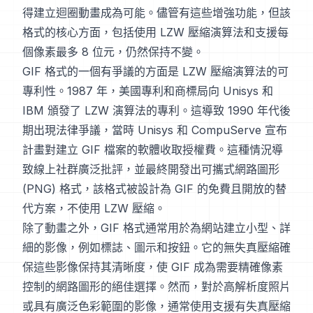
得建立迴圈動畫成為可能。儘管有這些增強功能，但該
格式的核心方面，包括使用 LZW 壓縮演算法和支援每
個像素最多 8 位元，仍然保持不變。
GIF 格式的一個有爭議的方面是 LZW 壓縮演算法的可
專利性。1987 年，美國專利和商標局向 Unisys 和
IBM 頒發了 LZW 演算法的專利。這導致 1990 年代後
期出現法律爭議，當時 Unisys 和 CompuServe 宣布
計畫對建立 GIF 檔案的軟體收取授權費。這種情況導
致線上社群廣泛批評，並最終開發出可攜式網路圖形
(PNG) 格式，該格式被設計為 GIF 的免費且開放的替
代方案，不使用 LZW 壓縮。
除了動畫之外，GIF 格式通常用於為網站建立小型、詳
細的影像，例如標誌、圖示和按鈕。它的無失真壓縮確
保這些影像保持其清晰度，使 GIF 成為需要精確像素
控制的網路圖形的絕佳選擇。然而，對於高解析度照片
或具有廣泛色彩範圍的影像，通常使用支援有失真壓縮