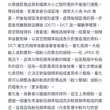
以根據影像品質和檔案大小之間所需的平衡進行調整。
降採樣後，影像會被分成區塊，通常大小為 8x8 像
素。然後每個區塊會個別處理。處理每個區塊的第一步
是套用離散餘弦轉換 (DCT)。DCT 是一種數學運算，
將空間域資料（像素值）轉換為頻率域。結果是一個頻
率係數矩陣，以其空間頻率組成表示影像區塊的資料。
DCT 產生的頻率係數接著會被量化。量化是將一大組
輸入值對應到一個較小的集合的過程——在 JPEG 的
情況下，這表示降低頻率係數的精度。這是壓縮中有損
失的部分，因為一些影像資訊會被捨棄。量化步驟由量
化表控制，它決定對每個頻率組成套用多少壓縮。量化
表可以調整為偏好較高的影像品質（較少壓縮）或較小
的檔案大小（更多壓縮）。
量化後，係數會以鋸齒形順序排列，從左上角開始，並
遵循一個優先考慮較低頻率組成而非較高頻率組成的模
式。這是因為較低頻率組成（代表影像中較均勻的部