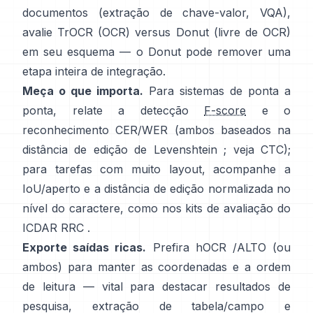
documentos (extração de chave-valor, VQA),
avalie
TrOCR
(OCR) versus
Donut
(livre de OCR)
em seu esquema — o Donut pode remover uma
etapa inteira de integração.
Meça o que importa.
Para sistemas de ponta a
ponta, relate a detecção
F-score
e o
reconhecimento CER/WER (ambos baseados na
distância de edição de Levenshtein ; veja
CTC
);
para tarefas com muito layout, acompanhe a
IoU/aperto e a distância de edição normalizada no
nível do caractere, como nos
kits de avaliação do
ICDAR RRC
.
Exporte saídas ricas.
Prefira
hOCR
/
ALTO
(ou
ambos) para manter as coordenadas e a ordem
de leitura — vital para destacar resultados de
pesquisa, extração de tabela/campo e