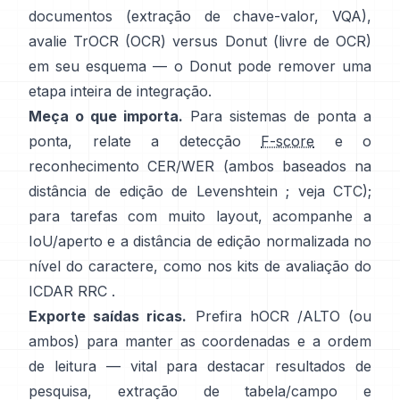
documentos (extração de chave-valor, VQA),
avalie
TrOCR
(OCR) versus
Donut
(livre de OCR)
em seu esquema — o Donut pode remover uma
etapa inteira de integração.
Meça o que importa.
Para sistemas de ponta a
ponta, relate a detecção
F-score
e o
reconhecimento CER/WER (ambos baseados na
distância de edição de Levenshtein ; veja
CTC
);
para tarefas com muito layout, acompanhe a
IoU/aperto e a distância de edição normalizada no
nível do caractere, como nos
kits de avaliação do
ICDAR RRC
.
Exporte saídas ricas.
Prefira
hOCR
/
ALTO
(ou
ambos) para manter as coordenadas e a ordem
de leitura — vital para destacar resultados de
pesquisa, extração de tabela/campo e