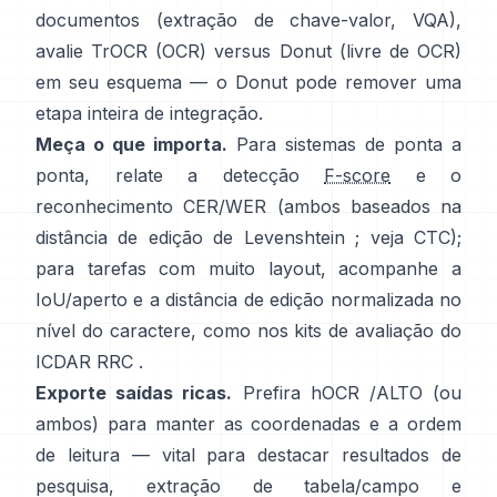
documentos (extração de chave-valor, VQA),
avalie
TrOCR
(OCR) versus
Donut
(livre de OCR)
em seu esquema — o Donut pode remover uma
etapa inteira de integração.
Meça o que importa.
Para sistemas de ponta a
ponta, relate a detecção
F-score
e o
reconhecimento CER/WER (ambos baseados na
distância de edição de Levenshtein ; veja
CTC
);
para tarefas com muito layout, acompanhe a
IoU/aperto e a distância de edição normalizada no
nível do caractere, como nos
kits de avaliação do
ICDAR RRC
.
Exporte saídas ricas.
Prefira
hOCR
/
ALTO
(ou
ambos) para manter as coordenadas e a ordem
de leitura — vital para destacar resultados de
pesquisa, extração de tabela/campo e