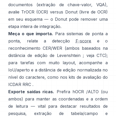
documentos (extração de chave-valor, VQA),
avalie
TrOCR
(OCR) versus
Donut
(livre de OCR)
em seu esquema — o Donut pode remover uma
etapa inteira de integração.
Meça o que importa.
Para sistemas de ponta a
ponta, relate a detecção
F-score
e o
reconhecimento CER/WER (ambos baseados na
distância de edição de Levenshtein ; veja
CTC
);
para tarefas com muito layout, acompanhe a
IoU/aperto e a distância de edição normalizada no
nível do caractere, como nos
kits de avaliação do
ICDAR RRC
.
Exporte saídas ricas.
Prefira
hOCR
/
ALTO
(ou
ambos) para manter as coordenadas e a ordem
de leitura — vital para destacar resultados de
pesquisa, extração de tabela/campo e