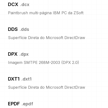
DCX
.
dcx
Paintbrush multi-página IBM PC da ZSoft
DDS
.
dds
Superfície Direta do Microsoft DirectDraw
DPX
.
dpx
Imagem SMTPE 268M-2003 (DPX 2.0)
DXT1
.
dxt1
Superfície Direta do Microsoft DirectDraw
EPDF
.
epdf