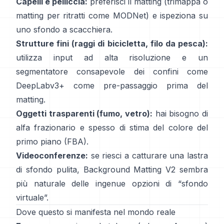
Capelli e pelliccia:
preferisci il matting (trimappa o
matting per ritratti come
MODNet
) e ispeziona su
uno sfondo a scacchiera.
Strutture fini (raggi di bicicletta, filo da pesca):
utilizza input ad alta risoluzione e un
segmentatore consapevole dei confini come
DeepLabv3+
come pre-passaggio prima del
matting.
Oggetti trasparenti (fumo, vetro):
hai bisogno di
alfa frazionario e spesso di stima del colore del
primo piano
(
FBA
).
Videoconferenze:
se riesci a catturare una lastra
di sfondo pulita,
Background Matting V2
sembra
più naturale delle ingenue opzioni di “sfondo
virtuale”.
Dove questo si manifesta nel mondo reale