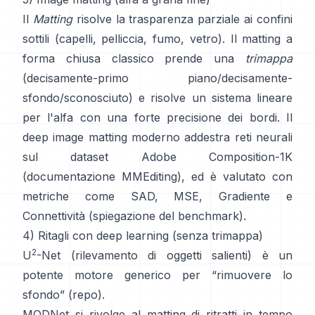
Il
Matting
risolve la trasparenza parziale ai confini
sottili (capelli, pelliccia, fumo, vetro). Il
matting a
forma chiusa
classico prende una
trimappa
(decisamente-primo piano/decisamente-
sfondo/sconosciuto) e risolve un sistema lineare
per l'alfa con una forte precisione dei bordi. Il
deep image matting
moderno addestra reti neurali
sul dataset
Adobe Composition-1K
(
documentazione MMEditing
), ed è valutato con
metriche come
SAD, MSE, Gradiente e
Connettività (
spiegazione del benchmark
).
4) Ritagli con deep learning (senza trimappa)
2
U
-Net
(rilevamento di oggetti salienti) è un
potente motore generico per “rimuovere lo
sfondo”
(
repo
).
MODNet
si rivolge al matting di ritratti in tempo