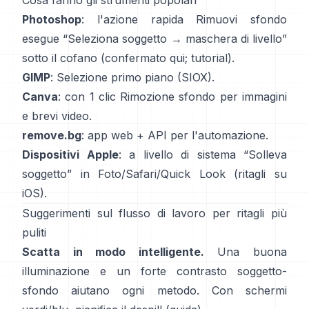
Cosa fanno gli strumenti popolari
Photoshop
: l'azione rapida
Rimuovi sfondo
esegue “Seleziona soggetto → maschera di livello”
sotto il cofano
(
confermato qui
;
tutorial
).
GIMP
:
Selezione primo piano
(SIOX).
Canva
: con 1 clic
Rimozione sfondo
per immagini
e brevi video.
remove.bg
: app web +
API
per l'automazione.
Dispositivi Apple
: a livello di sistema “
Solleva
soggetto
” in Foto/Safari/Quick Look
(
ritagli su
iOS
).
Suggerimenti sul flusso di lavoro per ritagli più
puliti
Scatta in modo intelligente.
Una buona
illuminazione e un forte contrasto soggetto-
sfondo aiutano ogni metodo. Con schermi