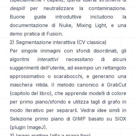
despill
per neutralizzare la contaminazione.
Buone guide introduttive includono
la
documentazione di Nuke
,
Mixing Light
, e una
demo pratica di
Fusion
.
2) Segmentazione interattiva (CV classica)
Per singole immagini con sfondi disordinati, gli
algoritmi
interattivi
necessitano di alcuni
suggerimenti dell'utente, ad esempio un rettangolo
approssimativo o scarabocchi, e generano una
maschera nitida. Il metodo canonico è
GrabCut
(
capitolo del libro
), che apprende modelli di colore
per primo piano/sfondo e utilizza tagli di grafo in
modo iterativo per separarli. Vedrai idee simili in
Selezione primo piano di GIMP
basato su
SIOX
(
plugin ImageJ
).
3) Image matting (alfa a grana fine)