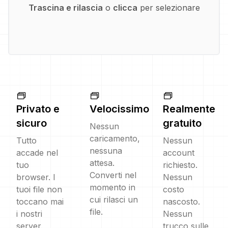
Trascina e rilascia
o
clicca
per selezionare
Privato e
Velocissimo
Realmente
sicuro
gratuito
Nessun
caricamento,
Tutto
Nessun
nessuna
accade nel
account
attesa.
tuo
richiesto.
Converti nel
browser. I
Nessun
momento in
tuoi file non
costo
cui rilasci un
toccano mai
nascosto.
file.
i nostri
Nessun
server.
trucco sulle