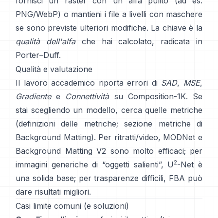
fornisci un raster con un alfa pulito (ad es.
PNG/WebP) o mantieni i file a livelli con maschere
se sono previste ulteriori modifiche. La chiave è la
qualità dell'alfa
che hai calcolato, radicata in
Porter–Duff
.
Qualità e valutazione
Il lavoro accademico riporta errori di
SAD
,
MSE
,
Gradiente
e
Connettività
su
Composition-1K
. Se
stai scegliendo un modello, cerca quelle metriche
(
definizioni delle metriche
;
sezione metriche di
Background Matting
). Per ritratti/video,
MODNet
e
Background Matting V2
sono molto efficaci; per
2
immagini generiche di “oggetti salienti”,
U
-Net
è
una solida base; per trasparenze difficili,
FBA
può
dare risultati migliori.
Casi limite comuni (e soluzioni)