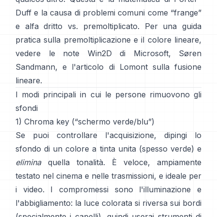
Duff
e la causa di problemi comuni come “frange”
e
alfa dritto vs. premoltiplicato
. Per una guida
pratica sulla premoltiplicazione e il colore lineare,
vedere
le note Win2D di Microsoft
,
Søren
Sandmann
, e
l'articolo di Lomont sulla fusione
lineare
.
I modi principali in cui le persone rimuovono gli
sfondi
1) Chroma key (“schermo verde/blu”)
Se puoi controllare l'acquisizione, dipingi lo
sfondo di un colore a tinta unita (spesso verde) e
elimina
quella tonalità. È veloce, ampiamente
testato nel cinema e nelle trasmissioni, e ideale per
i video. I compromessi sono l'illuminazione e
l'abbigliamento: la luce colorata si riversa sui bordi
(specialmente i capelli), quindi userai strumenti di