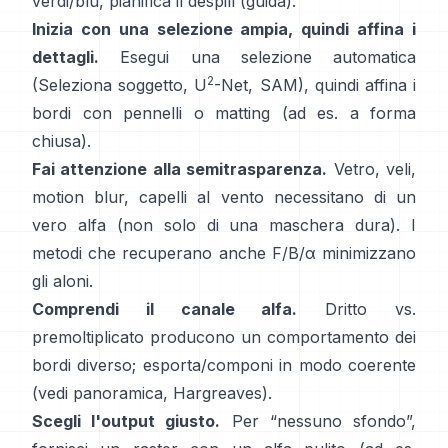
verdi/blu, pianifica il
despill
(
guida
).
Inizia con una selezione ampia, quindi affina i
dettagli.
Esegui una selezione automatica
2
(Seleziona soggetto,
U
-Net
,
SAM
), quindi affina i
bordi con pennelli o matting (ad es.
a forma
chiusa
).
Fai attenzione alla semitrasparenza.
Vetro, veli,
motion blur, capelli al vento necessitano di un
vero alfa (non solo di una maschera dura). I
metodi che recuperano anche
F/B/α
minimizzano
gli aloni.
Comprendi il canale alfa.
Dritto vs.
premoltiplicato
producono un comportamento dei
bordi diverso; esporta/componi in modo coerente
(vedi
panoramica
,
Hargreaves
).
Scegli l'output giusto.
Per “nessuno sfondo”,