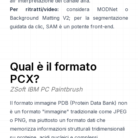
all'
interpretazione del canale alfa
.
Per ritratti/video:
considera
MODNet
o
Background Matting V2
; per la segmentazione
guidata da clic,
SAM
è un potente front-end.
Qual è il formato
PCX
?
ZSoft IBM PC Paintbrush
Il formato immagine PDB (Protein Data Bank) non
è un formato "immagine" tradizionale come JPEG
o PNG, ma piuttosto un formato dati che
memorizza informazioni strutturali tridimensionali
su proteine, acidi nucleici e complessi