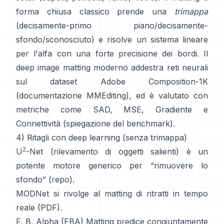
forma chiusa
classico prende una
trimappa
(decisamente-primo piano/decisamente-
sfondo/sconosciuto) e risolve un sistema lineare
per l'alfa con una forte precisione dei bordi. Il
deep image matting
moderno addestra reti neurali
sul dataset
Adobe Composition-1K
(
documentazione MMEditing
), ed è valutato con
metriche come
SAD, MSE, Gradiente e
Connettività (
spiegazione del benchmark
).
4) Ritagli con deep learning (senza trimappa)
2
U
-Net
(rilevamento di oggetti salienti) è un
potente motore generico per “rimuovere lo
sfondo”
(
repo
).
MODNet
si rivolge al matting di ritratti in tempo
reale (
PDF
).
F, B, Alpha (FBA) Matting
predice congiuntamente