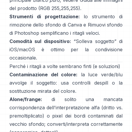
principale
bianco puro
; vedere
Guida alle immagini
del prodotto
(RGB 255,255,255).
Strumenti di progettazione:
lo
strumento di
rimozione dello sfondo di Canva
e
Rimuovi sfondo
di Photoshop
semplificano i ritagli veloci.
Comodità sul dispositivo:
“
Solleva soggetto
” di
iOS/macOS è ottimo per la condivisione
occasionale.
Perché i ritagli a volte sembrano finti (e soluzioni)
Contaminazione del colore:
la luce verde/blu
avvolge il soggetto: usa
controlli despill
o la
sostituzione mirata del colore.
Alone/frange:
di solito una mancata
corrispondenza dell'interpretazione alfa (dritto vs.
premoltiplicato) o pixel dei bordi contaminati dal
vecchio sfondo; converti/interpreta correttamente