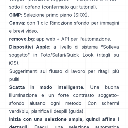
sotto il cofano
(
confermato qui
;
tutorial
).
GIMP
:
Selezione primo piano
(SIOX).
Canva
: con 1 clic
Rimozione sfondo
per immagini
e brevi video.
remove.bg
: app web +
API
per l'automazione.
Dispositivi Apple
: a livello di sistema “
Solleva
soggetto
” in Foto/Safari/Quick Look
(
ritagli su
iOS
).
Suggerimenti sul flusso di lavoro per ritagli più
puliti
Scatta in modo intelligente.
Una buona
illuminazione e un forte contrasto soggetto-
sfondo aiutano ogni metodo. Con schermi
verdi/blu, pianifica il
despill
(
guida
).
Inizia con una selezione ampia, quindi affina i
dettagli.
Esegui una selezione automatica