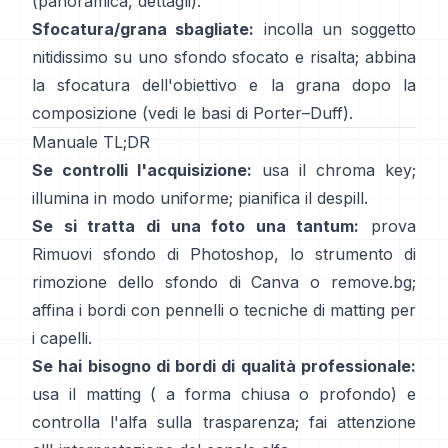
(
panoramica
,
dettagli
).
Sfocatura/grana sbagliate:
incolla un soggetto
nitidissimo su uno sfondo sfocato e risalta; abbina
la sfocatura dell'obiettivo e la grana dopo la
composizione (vedi
le basi di Porter–Duff
).
Manuale TL;DR
Se controlli l'acquisizione:
usa il chroma key;
illumina in modo uniforme; pianifica il
despill
.
Se si tratta di una foto una tantum:
prova
Rimuovi sfondo
di Photoshop,
lo
strumento di
rimozione dello sfondo di Canva
o
remove.bg
;
affina i bordi con pennelli o tecniche di matting per
i capelli.
Se hai bisogno di bordi di qualità professionale:
usa il matting (
a forma chiusa
o profondo) e
controlla l'alfa sulla trasparenza; fai attenzione