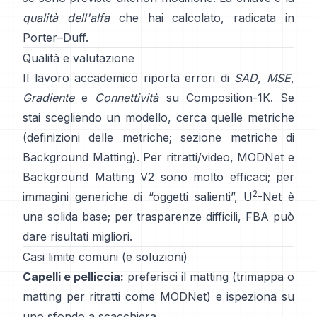
qualità dell'alfa
che hai calcolato, radicata in
Porter–Duff
.
Qualità e valutazione
Il lavoro accademico riporta errori di
SAD
,
MSE
,
Gradiente
e
Connettività
su
Composition-1K
. Se
stai scegliendo un modello, cerca quelle metriche
(
definizioni delle metriche
;
sezione metriche di
Background Matting
). Per ritratti/video,
MODNet
e
Background Matting V2
sono molto efficaci; per
2
immagini generiche di “oggetti salienti”,
U
-Net
è
una solida base; per trasparenze difficili,
FBA
può
dare risultati migliori.
Casi limite comuni (e soluzioni)
Capelli e pelliccia:
preferisci il matting (trimappa o
matting per ritratti come
MODNet
) e ispeziona su
uno sfondo a scacchiera.