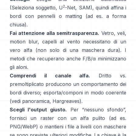
2
(Seleziona soggetto,
U
-Net
,
SAM
), quindi affina i
bordi con pennelli o matting (ad es.
a forma
chiusa
).
Fai attenzione alla semitrasparenza.
Vetro, veli,
motion blur, capelli al vento necessitano di un
vero alfa (non solo di una maschera dura). I
metodi che recuperano anche
F/B/α
minimizzano
gli aloni.
Comprendi il canale alfa.
Dritto vs.
premoltiplicato
producono un comportamento dei
bordi diverso; esporta/componi in modo coerente
(vedi
panoramica
,
Hargreaves
).
Scegli l'output giusto.
Per “nessuno sfondo”,
fornisci un raster con un alfa pulito (ad es.
PNG/WebP) o mantieni i file a livelli con maschere
se sono previste ulteriori modifiche. La chiave è la