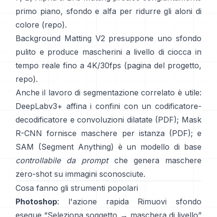
primo piano, sfondo e alfa per ridurre gli aloni di
colore
(
repo
).
Background Matting V2
presuppone uno sfondo
pulito e produce mascherini a livello di ciocca in
tempo reale fino a 4K/30fps
(
pagina del progetto
,
repo
).
Anche il lavoro di segmentazione correlato è utile:
DeepLabv3+
affina i confini con un codificatore-
decodificatore e convoluzioni dilatate
(
PDF
);
Mask
R-CNN
fornisce maschere per istanza
(
PDF
); e
SAM (Segment Anything)
è un
modello di base
controllabile da prompt
che genera maschere
zero-shot su immagini sconosciute.
Cosa fanno gli strumenti popolari
Photoshop
: l'azione rapida
Rimuovi sfondo
esegue “Seleziona soggetto → maschera di livello”