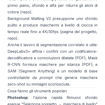
primo piano, sfondo e alfa per ridurre gli aloni di
colore
(
repo
).
Background Matting V2
presuppone uno sfondo
pulito e produce mascherini a livello di ciocca in
tempo reale fino a 4K/30fps
(
pagina del progetto
,
repo
).
Anche il lavoro di segmentazione correlato è utile:
DeepLabv3+
affina i confini con un codificatore-
decodificatore e convoluzioni dilatate
(
PDF
);
Mask
R-CNN
fornisce maschere per istanza
(
PDF
); e
SAM (Segment Anything)
è un
modello di base
controllabile da prompt
che genera maschere
zero-shot su immagini sconosciute.
Cosa fanno gli strumenti popolari
Photoshop
: l'azione rapida
Rimuovi sfondo
esegue “Seleziona soggetto → maschera di livello”