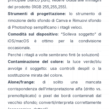
principale
bianco puro
; vedere
Guida alle immagini
del prodotto
(RGB 255,255,255).
Strumenti di progettazione:
lo
strumento di
rimozione dello sfondo di Canva
e
Rimuovi sfondo
di Photoshop
semplificano i ritagli veloci.
Comodità sul dispositivo:
“
Solleva soggetto
” di
iOS/macOS è ottimo per la condivisione
occasionale.
Perché i ritagli a volte sembrano finti (e soluzioni)
Contaminazione del colore:
la luce verde/blu
avvolge il soggetto: usa
controlli despill
o la
sostituzione mirata del colore.
Alone/frange:
di solito una mancata
corrispondenza dell'interpretazione alfa (dritto vs.
premoltiplicato) o pixel dei bordi contaminati dal
vecchio sfondo; converti/interpreta correttamente