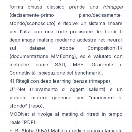
forma chiusa
classico prende una
trimappa
(decisamente-primo piano/decisamente-
sfondo/sconosciuto) e risolve un sistema lineare
per l'alfa con una forte precisione dei bordi. Il
deep image matting
moderno addestra reti neurali
sul dataset
Adobe Composition-1K
(
documentazione MMEditing
), ed è valutato con
metriche come
SAD, MSE, Gradiente e
Connettività (
spiegazione del benchmark
).
4) Ritagli con deep learning (senza trimappa)
2
U
-Net
(rilevamento di oggetti salienti) è un
potente motore generico per “rimuovere lo
sfondo”
(
repo
).
MODNet
si rivolge al matting di ritratti in tempo
reale (
PDF
).
F, B, Alpha (FBA) Matting
predice congiuntamente