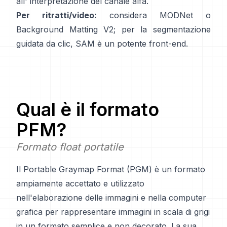
all'
interpretazione del canale alfa
.
Per ritratti/video:
considera
MODNet
o
Background Matting V2
; per la segmentazione
guidata da clic,
SAM
è un potente front-end.
Qual è il formato
PFM
?
Formato float portatile
Il Portable Graymap Format (PGM) è un formato
ampiamente accettato e utilizzato
nell'elaborazione delle immagini e nella computer
grafica per rappresentare immagini in scala di grigi
in un formato semplice e non decorato. La sua