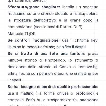
(
panoramica
,
dettagli
).
Sfocatura/grana sbagliate:
incolla un soggetto
nitidissimo su uno sfondo sfocato e risalta; abbina
la sfocatura dell'obiettivo e la grana dopo la
composizione (vedi
le basi di Porter–Duff
).
Manuale TL;DR
Se controlli l'acquisizione:
usa il chroma key;
illumina in modo uniforme; pianifica il
despill
.
Se si tratta di una foto una tantum:
prova
Rimuovi sfondo
di Photoshop,
lo
strumento di
rimozione dello sfondo di Canva
o
remove.bg
;
affina i bordi con pennelli o tecniche di matting per
i capelli.
Se hai bisogno di bordi di qualità professionale:
usa il matting (
a forma chiusa
o profondo) e
controlla l'alfa sulla trasparenza; fai attenzione