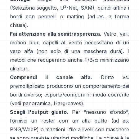
2
(Seleziona soggetto,
U
-Net
,
SAM
), quindi affina i
bordi con pennelli o matting (ad es.
a forma
chiusa
).
Fai attenzione alla semitrasparenza.
Vetro, veli,
motion blur, capelli al vento necessitano di un
vero alfa (non solo di una maschera dura). I
metodi che recuperano anche
F/B/α
minimizzano
gli aloni.
Comprendi il canale alfa.
Dritto vs.
premoltiplicato
producono un comportamento dei
bordi diverso; esporta/componi in modo coerente
(vedi
panoramica
,
Hargreaves
).
Scegli l'output giusto.
Per “nessuno sfondo”,
fornisci un raster con un alfa pulito (ad es.
PNG/WebP) o mantieni i file a livelli con maschere
se sono previste ulteriori modifiche. La chiave è la