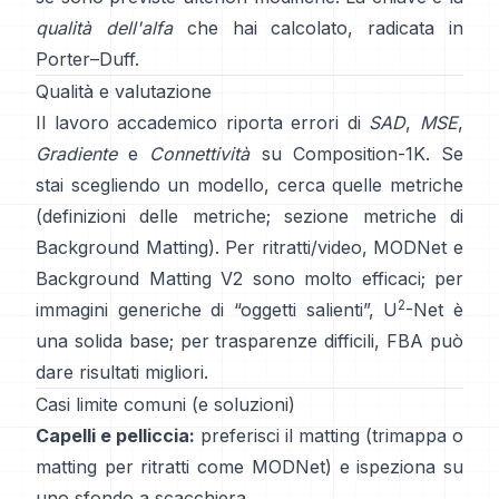
qualità dell'alfa
che hai calcolato, radicata in
Porter–Duff
.
Qualità e valutazione
Il lavoro accademico riporta errori di
SAD
,
MSE
,
Gradiente
e
Connettività
su
Composition-1K
. Se
stai scegliendo un modello, cerca quelle metriche
(
definizioni delle metriche
;
sezione metriche di
Background Matting
). Per ritratti/video,
MODNet
e
Background Matting V2
sono molto efficaci; per
2
immagini generiche di “oggetti salienti”,
U
-Net
è
una solida base; per trasparenze difficili,
FBA
può
dare risultati migliori.
Casi limite comuni (e soluzioni)
Capelli e pelliccia:
preferisci il matting (trimappa o
matting per ritratti come
MODNet
) e ispeziona su
uno sfondo a scacchiera.