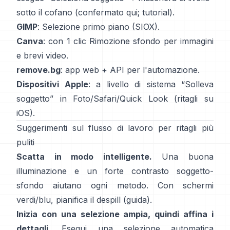
sotto il cofano
(
confermato qui
;
tutorial
).
GIMP
:
Selezione primo piano
(SIOX).
Canva
: con 1 clic
Rimozione sfondo
per immagini
e brevi video.
remove.bg
: app web +
API
per l'automazione.
Dispositivi Apple
: a livello di sistema “
Solleva
soggetto
” in Foto/Safari/Quick Look
(
ritagli su
iOS
).
Suggerimenti sul flusso di lavoro per ritagli più
puliti
Scatta in modo intelligente.
Una buona
illuminazione e un forte contrasto soggetto-
sfondo aiutano ogni metodo. Con schermi
verdi/blu, pianifica il
despill
(
guida
).
Inizia con una selezione ampia, quindi affina i
dettagli.
Esegui una selezione automatica