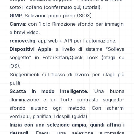
sotto il cofano
(
confermato qui
;
tutorial
).
GIMP
:
Selezione primo piano
(SIOX).
Canva
: con 1 clic
Rimozione sfondo
per immagini
e brevi video.
remove.bg
: app web +
API
per l'automazione.
Dispositivi Apple
: a livello di sistema “
Solleva
soggetto
” in Foto/Safari/Quick Look
(
ritagli su
iOS
).
Suggerimenti sul flusso di lavoro per ritagli più
puliti
Scatta in modo intelligente.
Una buona
illuminazione e un forte contrasto soggetto-
sfondo aiutano ogni metodo. Con schermi
verdi/blu, pianifica il
despill
(
guida
).
Inizia con una selezione ampia, quindi affina i
dettagli.
Esegui una selezione automatica