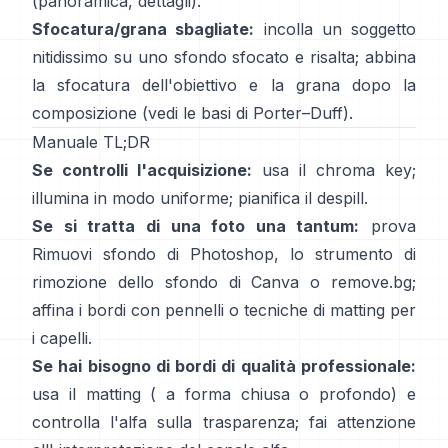
(
panoramica
,
dettagli
).
Sfocatura/grana sbagliate:
incolla un soggetto
nitidissimo su uno sfondo sfocato e risalta; abbina
la sfocatura dell'obiettivo e la grana dopo la
composizione (vedi
le basi di Porter–Duff
).
Manuale TL;DR
Se controlli l'acquisizione:
usa il chroma key;
illumina in modo uniforme; pianifica il
despill
.
Se si tratta di una foto una tantum:
prova
Rimuovi sfondo
di Photoshop,
lo
strumento di
rimozione dello sfondo di Canva
o
remove.bg
;
affina i bordi con pennelli o tecniche di matting per
i capelli.
Se hai bisogno di bordi di qualità professionale:
usa il matting (
a forma chiusa
o profondo) e
controlla l'alfa sulla trasparenza; fai attenzione