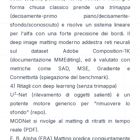
forma chiusa
classico prende una
trimappa
(decisamente-primo piano/decisamente-
sfondo/sconosciuto) e risolve un sistema lineare
per l'alfa con una forte precisione dei bordi. Il
deep image matting
moderno addestra reti neurali
sul dataset
Adobe Composition-1K
(
documentazione MMEditing
), ed è valutato con
metriche come
SAD, MSE, Gradiente e
Connettività (
spiegazione del benchmark
).
4) Ritagli con deep learning (senza trimappa)
2
U
-Net
(rilevamento di oggetti salienti) è un
potente motore generico per “rimuovere lo
sfondo”
(
repo
).
MODNet
si rivolge al matting di ritratti in tempo
reale (
PDF
).
F, B, Alpha (FBA) Matting
predice congiuntamente