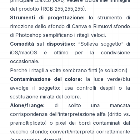
principale
bianco puro
; vedere
Guida alle immagini
del prodotto
(RGB 255,255,255).
Strumenti di progettazione:
lo
strumento di
rimozione dello sfondo di Canva
e
Rimuovi sfondo
di Photoshop
semplificano i ritagli veloci.
Comodità sul dispositivo:
“
Solleva soggetto
” di
iOS/macOS è ottimo per la condivisione
occasionale.
Perché i ritagli a volte sembrano finti (e soluzioni)
Contaminazione del colore:
la luce verde/blu
avvolge il soggetto: usa
controlli despill
o la
sostituzione mirata del colore.
Alone/frange:
di solito una mancata
corrispondenza dell'interpretazione alfa (dritto vs.
premoltiplicato) o pixel dei bordi contaminati dal
vecchio sfondo; converti/interpreta correttamente