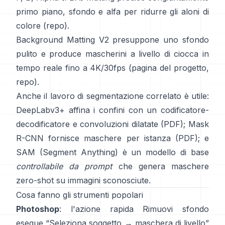
primo piano, sfondo e alfa per ridurre gli aloni di
colore
(
repo
).
Background Matting V2
presuppone uno sfondo
pulito e produce mascherini a livello di ciocca in
tempo reale fino a 4K/30fps
(
pagina del progetto
,
repo
).
Anche il lavoro di segmentazione correlato è utile:
DeepLabv3+
affina i confini con un codificatore-
decodificatore e convoluzioni dilatate
(
PDF
);
Mask
R-CNN
fornisce maschere per istanza
(
PDF
); e
SAM (Segment Anything)
è un
modello di base
controllabile da prompt
che genera maschere
zero-shot su immagini sconosciute.
Cosa fanno gli strumenti popolari
Photoshop
: l'azione rapida
Rimuovi sfondo
esegue “Seleziona soggetto → maschera di livello”