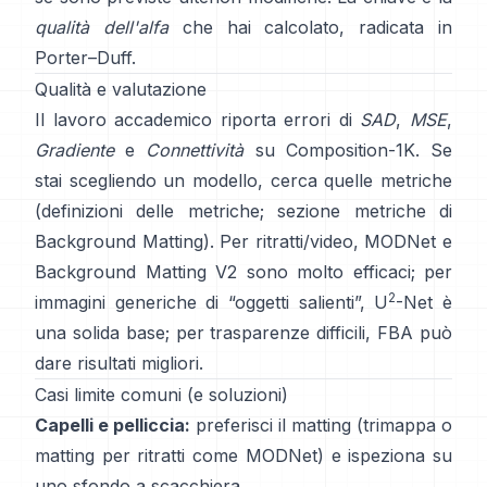
qualità dell'alfa
che hai calcolato, radicata in
Porter–Duff
.
Qualità e valutazione
Il lavoro accademico riporta errori di
SAD
,
MSE
,
Gradiente
e
Connettività
su
Composition-1K
. Se
stai scegliendo un modello, cerca quelle metriche
(
definizioni delle metriche
;
sezione metriche di
Background Matting
). Per ritratti/video,
MODNet
e
Background Matting V2
sono molto efficaci; per
2
immagini generiche di “oggetti salienti”,
U
-Net
è
una solida base; per trasparenze difficili,
FBA
può
dare risultati migliori.
Casi limite comuni (e soluzioni)
Capelli e pelliccia:
preferisci il matting (trimappa o
matting per ritratti come
MODNet
) e ispeziona su
uno sfondo a scacchiera.