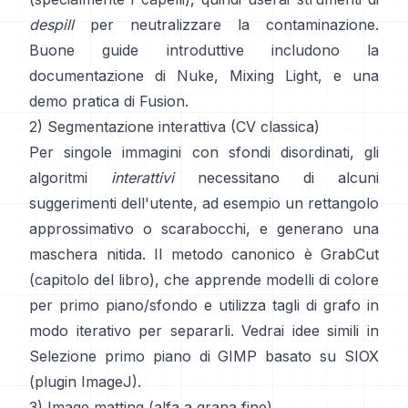
despill
per neutralizzare la contaminazione.
Buone guide introduttive includono
la
documentazione di Nuke
,
Mixing Light
, e una
demo pratica di
Fusion
.
2) Segmentazione interattiva (CV classica)
Per singole immagini con sfondi disordinati, gli
algoritmi
interattivi
necessitano di alcuni
suggerimenti dell'utente, ad esempio un rettangolo
approssimativo o scarabocchi, e generano una
maschera nitida. Il metodo canonico è
GrabCut
(
capitolo del libro
), che apprende modelli di colore
per primo piano/sfondo e utilizza tagli di grafo in
modo iterativo per separarli. Vedrai idee simili in
Selezione primo piano di GIMP
basato su
SIOX
(
plugin ImageJ
).
3) Image matting (alfa a grana fine)