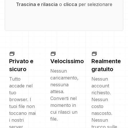
Trascina e rilascia
o
clicca
per selezionare
Privato e
Velocissimo
Realmente
sicuro
gratuito
Nessun
caricamento,
Tutto
Nessun
nessuna
accade nel
account
attesa.
tuo
richiesto.
Converti nel
browser. I
Nessun
momento in
tuoi file non
costo
cui rilasci un
toccano mai
nascosto.
file.
i nostri
Nessun
server.
trucco sulle