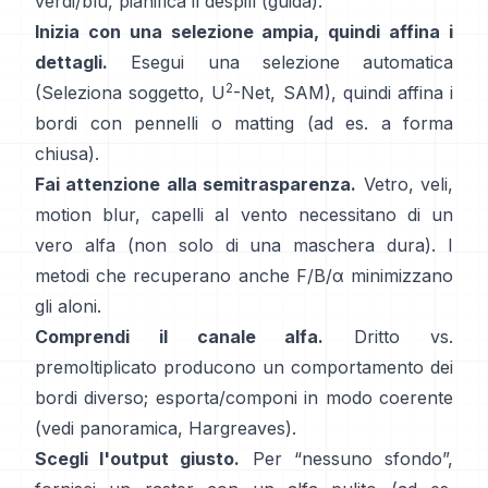
verdi/blu, pianifica il
despill
(
guida
).
Inizia con una selezione ampia, quindi affina i
dettagli.
Esegui una selezione automatica
2
(Seleziona soggetto,
U
-Net
,
SAM
), quindi affina i
bordi con pennelli o matting (ad es.
a forma
chiusa
).
Fai attenzione alla semitrasparenza.
Vetro, veli,
motion blur, capelli al vento necessitano di un
vero alfa (non solo di una maschera dura). I
metodi che recuperano anche
F/B/α
minimizzano
gli aloni.
Comprendi il canale alfa.
Dritto vs.
premoltiplicato
producono un comportamento dei
bordi diverso; esporta/componi in modo coerente
(vedi
panoramica
,
Hargreaves
).
Scegli l'output giusto.
Per “nessuno sfondo”,