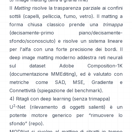
Il
Matting
risolve la trasparenza parziale ai confini
sottili (capelli, pelliccia, fumo, vetro). Il
matting a
forma chiusa
classico prende una
trimappa
(decisamente-primo piano/decisamente-
sfondo/sconosciuto) e risolve un sistema lineare
per l'alfa con una forte precisione dei bordi. Il
deep image matting
moderno addestra reti neurali
sul dataset
Adobe Composition-1K
(
documentazione MMEditing
), ed è valutato con
metriche come
SAD, MSE, Gradiente e
Connettività (
spiegazione del benchmark
).
4) Ritagli con deep learning (senza trimappa)
2
U
-Net
(rilevamento di oggetti salienti) è un
potente motore generico per “rimuovere lo
sfondo”
(
repo
).
MODNet
si rivolge al matting di ritratti in tempo