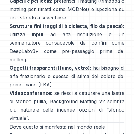
Capelli e pelliccia:
preferisci il matting (trimappa o
matting per ritratti come
MODNet
) e ispeziona su
uno sfondo a scacchiera.
Strutture fini (raggi di bicicletta, filo da pesca):
utilizza input ad alta risoluzione e un
segmentatore consapevole dei confini come
DeepLabv3+
come pre-passaggio prima del
matting.
Oggetti trasparenti (fumo, vetro):
hai bisogno di
alfa frazionario e spesso di stima del colore del
primo piano
(
FBA
).
Videoconferenze:
se riesci a catturare una lastra
di sfondo pulita,
Background Matting V2
sembra
più naturale delle ingenue opzioni di “sfondo
virtuale”.
Dove questo si manifesta nel mondo reale