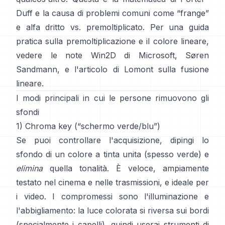
Duff
e la causa di problemi comuni come “frange”
e
alfa dritto vs. premoltiplicato
. Per una guida
pratica sulla premoltiplicazione e il colore lineare,
vedere
le note Win2D di Microsoft
,
Søren
Sandmann
, e
l'articolo di Lomont sulla fusione
lineare
.
I modi principali in cui le persone rimuovono gli
sfondi
1) Chroma key (“schermo verde/blu”)
Se puoi controllare l'acquisizione, dipingi lo
sfondo di un colore a tinta unita (spesso verde) e
elimina
quella tonalità. È veloce, ampiamente
testato nel cinema e nelle trasmissioni, e ideale per
i video. I compromessi sono l'illuminazione e
l'abbigliamento: la luce colorata si riversa sui bordi
(specialmente i capelli), quindi userai strumenti di