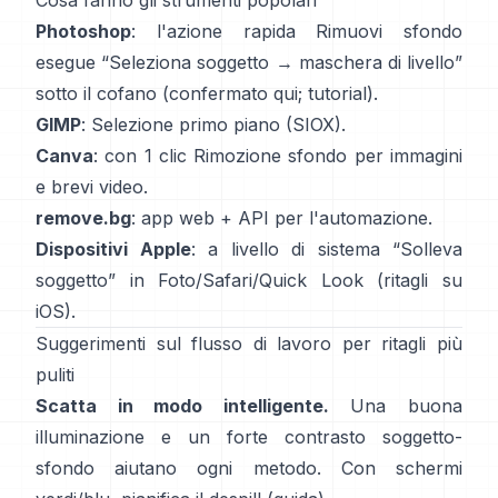
Cosa fanno gli strumenti popolari
Photoshop
: l'azione rapida
Rimuovi sfondo
esegue “Seleziona soggetto → maschera di livello”
sotto il cofano
(
confermato qui
;
tutorial
).
GIMP
:
Selezione primo piano
(SIOX).
Canva
: con 1 clic
Rimozione sfondo
per immagini
e brevi video.
remove.bg
: app web +
API
per l'automazione.
Dispositivi Apple
: a livello di sistema “
Solleva
soggetto
” in Foto/Safari/Quick Look
(
ritagli su
iOS
).
Suggerimenti sul flusso di lavoro per ritagli più
puliti
Scatta in modo intelligente.
Una buona
illuminazione e un forte contrasto soggetto-
sfondo aiutano ogni metodo. Con schermi