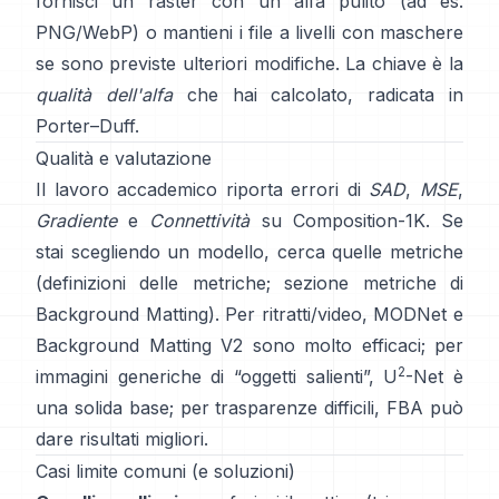
fornisci un raster con un alfa pulito (ad es.
PNG/WebP) o mantieni i file a livelli con maschere
se sono previste ulteriori modifiche. La chiave è la
qualità dell'alfa
che hai calcolato, radicata in
Porter–Duff
.
Qualità e valutazione
Il lavoro accademico riporta errori di
SAD
,
MSE
,
Gradiente
e
Connettività
su
Composition-1K
. Se
stai scegliendo un modello, cerca quelle metriche
(
definizioni delle metriche
;
sezione metriche di
Background Matting
). Per ritratti/video,
MODNet
e
Background Matting V2
sono molto efficaci; per
2
immagini generiche di “oggetti salienti”,
U
-Net
è
una solida base; per trasparenze difficili,
FBA
può
dare risultati migliori.
Casi limite comuni (e soluzioni)