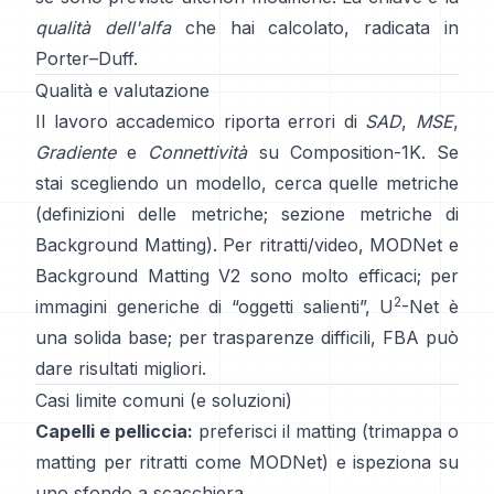
qualità dell'alfa
che hai calcolato, radicata in
Porter–Duff
.
Qualità e valutazione
Il lavoro accademico riporta errori di
SAD
,
MSE
,
Gradiente
e
Connettività
su
Composition-1K
. Se
stai scegliendo un modello, cerca quelle metriche
(
definizioni delle metriche
;
sezione metriche di
Background Matting
). Per ritratti/video,
MODNet
e
Background Matting V2
sono molto efficaci; per
2
immagini generiche di “oggetti salienti”,
U
-Net
è
una solida base; per trasparenze difficili,
FBA
può
dare risultati migliori.
Casi limite comuni (e soluzioni)
Capelli e pelliccia:
preferisci il matting (trimappa o
matting per ritratti come
MODNet
) e ispeziona su
uno sfondo a scacchiera.