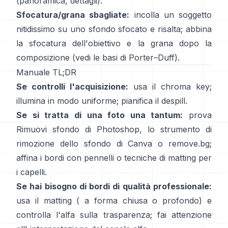
(
panoramica
,
dettagli
).
Sfocatura/grana sbagliate:
incolla un soggetto
nitidissimo su uno sfondo sfocato e risalta; abbina
la sfocatura dell'obiettivo e la grana dopo la
composizione (vedi
le basi di Porter–Duff
).
Manuale TL;DR
Se controlli l'acquisizione:
usa il chroma key;
illumina in modo uniforme; pianifica il
despill
.
Se si tratta di una foto una tantum:
prova
Rimuovi sfondo
di Photoshop,
lo
strumento di
rimozione dello sfondo di Canva
o
remove.bg
;
affina i bordi con pennelli o tecniche di matting per
i capelli.
Se hai bisogno di bordi di qualità professionale:
usa il matting (
a forma chiusa
o profondo) e
controlla l'alfa sulla trasparenza; fai attenzione