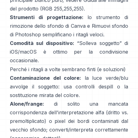
principale
bianco puro
; vedere
Guida alle immagini
del prodotto
(RGB 255,255,255).
Strumenti di progettazione:
lo
strumento di
rimozione dello sfondo di Canva
e
Rimuovi sfondo
di Photoshop
semplificano i ritagli veloci.
Comodità sul dispositivo:
“
Solleva soggetto
” di
iOS/macOS è ottimo per la condivisione
occasionale.
Perché i ritagli a volte sembrano finti (e soluzioni)
Contaminazione del colore:
la luce verde/blu
avvolge il soggetto: usa
controlli despill
o la
sostituzione mirata del colore.
Alone/frange:
di solito una mancata
corrispondenza dell'interpretazione alfa (dritto vs.
premoltiplicato) o pixel dei bordi contaminati dal
vecchio sfondo; converti/interpreta correttamente