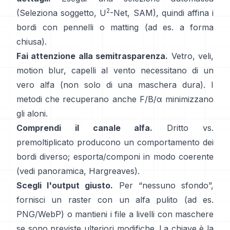
2
(Seleziona soggetto,
U
-Net
,
SAM
), quindi affina i
bordi con pennelli o matting (ad es.
a forma
chiusa
).
Fai attenzione alla semitrasparenza.
Vetro, veli,
motion blur, capelli al vento necessitano di un
vero alfa (non solo di una maschera dura). I
metodi che recuperano anche
F/B/α
minimizzano
gli aloni.
Comprendi il canale alfa.
Dritto vs.
premoltiplicato
producono un comportamento dei
bordi diverso; esporta/componi in modo coerente
(vedi
panoramica
,
Hargreaves
).
Scegli l'output giusto.
Per “nessuno sfondo”,
fornisci un raster con un alfa pulito (ad es.
PNG/WebP) o mantieni i file a livelli con maschere
se sono previste ulteriori modifiche. La chiave è la