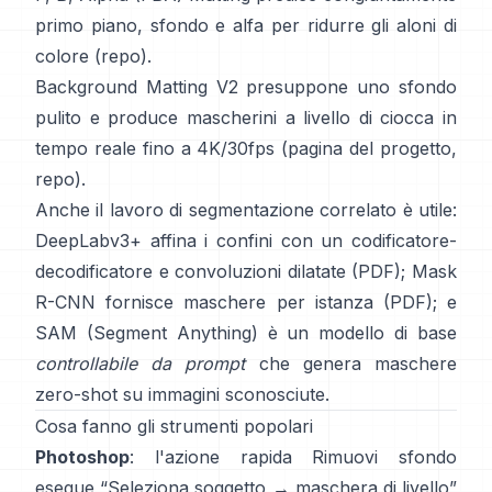
primo piano, sfondo e alfa per ridurre gli aloni di
colore
(
repo
).
Background Matting V2
presuppone uno sfondo
pulito e produce mascherini a livello di ciocca in
tempo reale fino a 4K/30fps
(
pagina del progetto
,
repo
).
Anche il lavoro di segmentazione correlato è utile:
DeepLabv3+
affina i confini con un codificatore-
decodificatore e convoluzioni dilatate
(
PDF
);
Mask
R-CNN
fornisce maschere per istanza
(
PDF
); e
SAM (Segment Anything)
è un
modello di base
controllabile da prompt
che genera maschere
zero-shot su immagini sconosciute.
Cosa fanno gli strumenti popolari
Photoshop
: l'azione rapida
Rimuovi sfondo
esegue “Seleziona soggetto → maschera di livello”