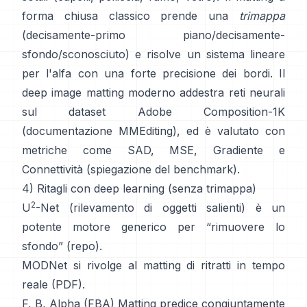
forma chiusa
classico prende una
trimappa
(decisamente-primo piano/decisamente-
sfondo/sconosciuto) e risolve un sistema lineare
per l'alfa con una forte precisione dei bordi. Il
deep image matting
moderno addestra reti neurali
sul dataset
Adobe Composition-1K
(
documentazione MMEditing
), ed è valutato con
metriche come
SAD, MSE, Gradiente e
Connettività (
spiegazione del benchmark
).
4) Ritagli con deep learning (senza trimappa)
2
U
-Net
(rilevamento di oggetti salienti) è un
potente motore generico per “rimuovere lo
sfondo”
(
repo
).
MODNet
si rivolge al matting di ritratti in tempo
reale (
PDF
).
F, B, Alpha (FBA) Matting
predice congiuntamente