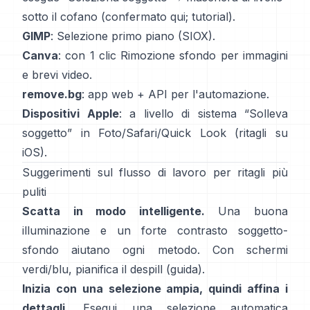
sotto il cofano
(
confermato qui
;
tutorial
).
GIMP
:
Selezione primo piano
(SIOX).
Canva
: con 1 clic
Rimozione sfondo
per immagini
e brevi video.
remove.bg
: app web +
API
per l'automazione.
Dispositivi Apple
: a livello di sistema “
Solleva
soggetto
” in Foto/Safari/Quick Look
(
ritagli su
iOS
).
Suggerimenti sul flusso di lavoro per ritagli più
puliti
Scatta in modo intelligente.
Una buona
illuminazione e un forte contrasto soggetto-
sfondo aiutano ogni metodo. Con schermi
verdi/blu, pianifica il
despill
(
guida
).
Inizia con una selezione ampia, quindi affina i
dettagli.
Esegui una selezione automatica