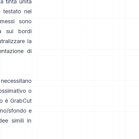
a tinta unita
 testato nel
omessi sono
sa sui bordi
ralizzare la
ntazione di
necessitano
rossimativo o
o è
GrabCut
ano/sfondo e
dee simili in