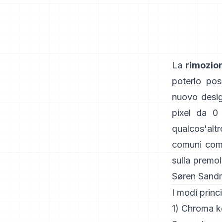
La
rimozio
poterlo pos
nuovo desig
pixel da 0
qualcos'alt
comuni com
sulla premol
Søren Sand
I modi princ
1) Chroma k