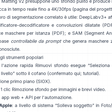
 Matting V2
presuppone uno sfondo pulito e produce 
iocca in tempo reale fino a 4K/30fps
(
pagina del proget
oro di segmentazione correlato è utile:
DeepLabv3+
af
ficatore-decodificatore e convoluzioni dilatate
(
PD
ce maschere per istanza
(
PDF
); e
SAM (Segment Any
 base
controllabile da prompt
che genera maschere z
onosciute.
li strumenti popolari
: l'azione rapida
Rimuovi sfondo
esegue “Seleziona
livello” sotto il cofano
(
confermato qui
;
tutorial
).
ione primo piano
(SIOX).
1 clic
Rimozione sfondo
per immagini e brevi video.
: app web +
API
per l'automazione.
 Apple
: a livello di sistema “
Solleva soggetto
” in Foto