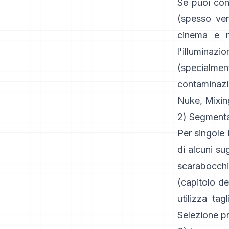
Se puoi cont
(spesso ve
cinema e n
l'illuminaz
(specialment
contaminaz
Nuke
,
Mixin
2) Segmentaz
Per singole 
di alcuni su
scarabocchi
(
capitolo del
utilizza tag
Selezione p