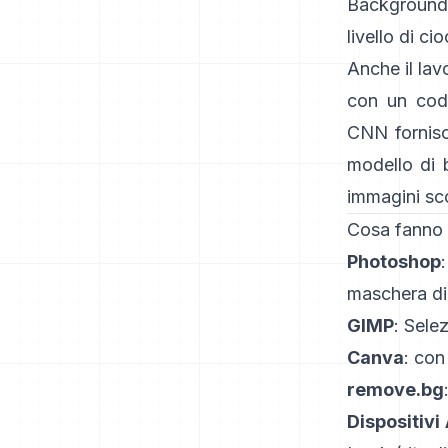
Background
livello di c
Anche il lav
con un codi
CNN
fornis
modello di
immagini sc
Cosa fanno g
Photoshop
maschera di 
GIMP
:
Selez
Canva
: con 
remove.bg
Dispositivi