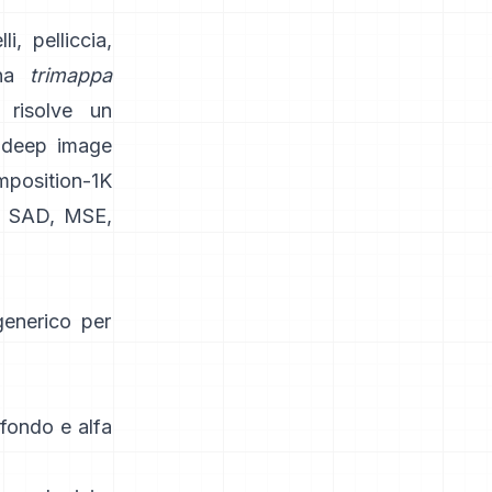
i, pelliccia,
una
trimappa
 risolve un
deep image
position-1K
SAD, MSE,
generico per
fondo e alfa