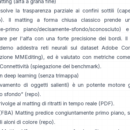
ting (alfa a grana fine)
solve la trasparenza parziale ai confini sottili (capell
). Il
matting a forma chiusa
classico prende 
te-primo piano/decisamente-sfondo/sconosciuto) e
are per l'alfa con una forte precisione dei bordi. Il
erno addestra reti neurali sul dataset
Adobe Com
zione MMEditing
), ed è valutato con metriche come
Connettività (
spiegazione del benchmark
).
on deep learning (senza trimappa)
evamento di oggetti salienti) è un potente motore 
lo sfondo”
(
repo
).
rivolge al matting di ritratti in tempo reale (
PDF
).
 (FBA) Matting
predice congiuntamente primo piano, s
li aloni di colore
(
repo
).