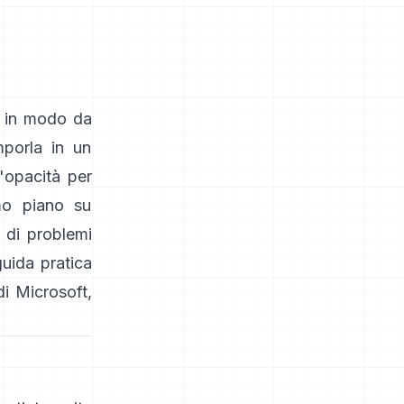
i in modo da
mporla in un
opacità per
mo piano su
 di problemi
guida pratica
di Microsoft
,