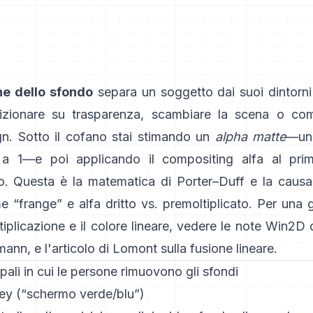
ne dello sfondo
separa un soggetto dai suoi dintorn
izionare su trasparenza, scambiare la scena o co
n. Sotto il cofano stai stimando un
alpha matte
—un'
 a 1—e poi applicando il compositing alfa al pri
ro. Questa è la matematica di
Porter–Duff
e la causa
e “frange” e
alfa dritto vs. premoltiplicato
. Per una 
tiplicazione e il colore lineare, vedere
le note Win2D 
mann
, e
l'articolo di Lomont sulla fusione lineare
.
ipali in cui le persone rimuovono gli sfondi
ey (“schermo verde/blu”)