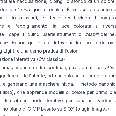
rollare l'acquisizione, dipingi lo sfondo di un colore 
rde) e
elimina
quella tonalità. È veloce, ampiamente
elle trasmissioni, e ideale per i video. I compr
ione e l'abbigliamento: la luce colorata si river
e i capelli), quindi userai strumenti di
despill
per neut
ione. Buone guide introduttive includono
la docume
g Light
, e una demo pratica di
Fusion
.
ione interattiva (CV classica)
immagini con sfondi disordinati, gli algoritmi
interattivi
ggerimenti dell'utente, ad esempio un rettangolo app
, e generano una maschera nitida. Il metodo canonic
 libro
), che apprende modelli di colore per primo pi
li di grafo in modo iterativo per separarli. Vedrai i
rimo piano di GIMP
basato su
SIOX
(
plugin ImageJ
).