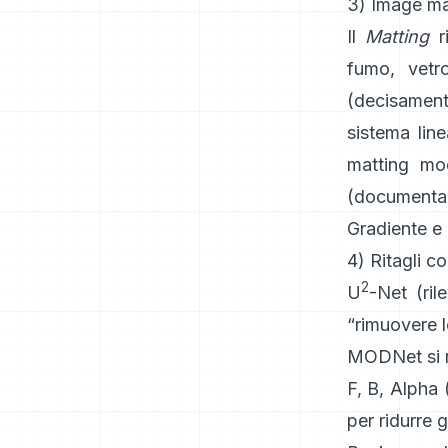
3) Image mat
Il
Matting
ri
fumo, vetro
(decisamen
sistema line
matting
mod
(
documenta
Gradiente e 
4) Ritagli c
2
U
-Net
(ril
“rimuovere 
MODNet
si 
F, B, Alpha
per ridurre g