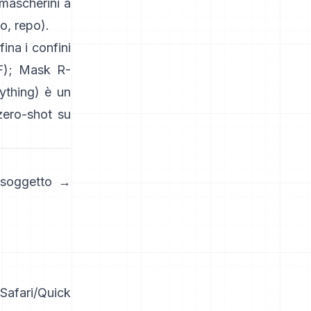
mascherini a
to
,
repo
).
fina i confini
F
);
Mask R-
thing)
è un
ero-shot su
 soggetto →
/Safari/Quick