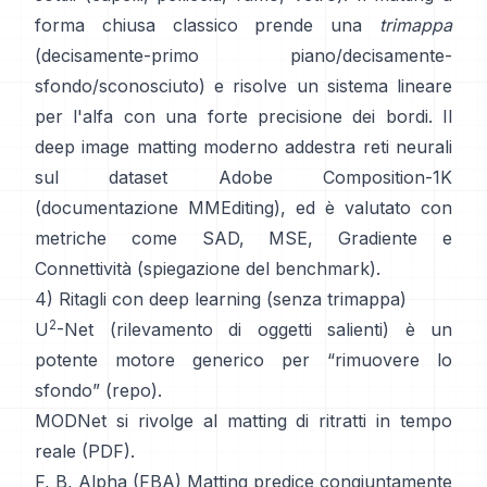
forma chiusa
classico prende una
trimappa
(decisamente-primo piano/decisamente-
sfondo/sconosciuto) e risolve un sistema lineare
per l'alfa con una forte precisione dei bordi. Il
deep image matting
moderno addestra reti neurali
sul dataset
Adobe Composition-1K
(
documentazione MMEditing
), ed è valutato con
metriche come
SAD, MSE, Gradiente e
Connettività (
spiegazione del benchmark
).
4) Ritagli con deep learning (senza trimappa)
2
U
-Net
(rilevamento di oggetti salienti) è un
potente motore generico per “rimuovere lo
sfondo”
(
repo
).
MODNet
si rivolge al matting di ritratti in tempo
reale (
PDF
).
F, B, Alpha (FBA) Matting
predice congiuntamente