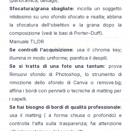
(
panoramica
,
dettagli
).
Sfocatura/grana sbagliate:
incolla un soggetto
nitidissimo su uno sfondo sfocato e risalta; abbina
la sfocatura dell'obiettivo e la grana dopo la
composizione (vedi
le basi di Porter–Duff
).
Manuale TL;DR
Se controlli l'acquisizione:
usa il chroma key;
illumina in modo uniforme; pianifica il
despill
.
Se si tratta di una foto una tantum:
prova
Rimuovi sfondo
di Photoshop,
lo
strumento di
rimozione dello sfondo di Canva
o
remove.bg
;
affina i bordi con pennelli o tecniche di matting per
i capelli.
Se hai bisogno di bordi di qualità professionale:
usa il matting (
a forma chiusa
o profondo) e
controlla l'alfa sulla trasparenza; fai attenzione