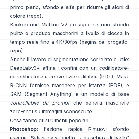
primo piano, sfondo e alfa per ridurre gli aloni di
colore
(
repo
).
Background Matting V2
presuppone uno sfondo
pulito e produce mascherini a livello di ciocca in
tempo reale fino a 4K/30fps
(
pagina del progetto
,
repo
).
Anche il lavoro di segmentazione correlato è utile:
DeepLabv3+
affina i confini con un codificatore-
decodificatore e convoluzioni dilatate
(
PDF
);
Mask
R-CNN
fornisce maschere per istanza
(
PDF
); e
SAM (Segment Anything)
è un
modello di base
controllabile da prompt
che genera maschere
zero-shot su immagini sconosciute.
Cosa fanno gli strumenti popolari
Photoshop
: l'azione rapida
Rimuovi sfondo
esegue “Seleziona soggetto → maschera di livello”