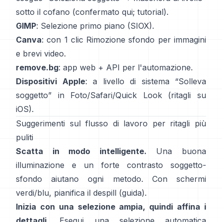
sotto il cofano
(
confermato qui
;
tutorial
).
GIMP
:
Selezione primo piano
(SIOX).
Canva
: con 1 clic
Rimozione sfondo
per immagini
e brevi video.
remove.bg
: app web +
API
per l'automazione.
Dispositivi Apple
: a livello di sistema “
Solleva
soggetto
” in Foto/Safari/Quick Look
(
ritagli su
iOS
).
Suggerimenti sul flusso di lavoro per ritagli più
puliti
Scatta in modo intelligente.
Una buona
illuminazione e un forte contrasto soggetto-
sfondo aiutano ogni metodo. Con schermi
verdi/blu, pianifica il
despill
(
guida
).
Inizia con una selezione ampia, quindi affina i
dettagli.
Esegui una selezione automatica