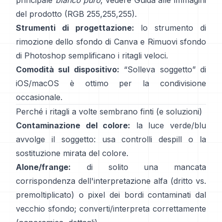
principale
bianco puro
; vedere
Guida alle immagini
del prodotto
(RGB 255,255,255).
Strumenti di progettazione:
lo
strumento di
rimozione dello sfondo di Canva
e
Rimuovi sfondo
di Photoshop
semplificano i ritagli veloci.
Comodità sul dispositivo:
“
Solleva soggetto
” di
iOS/macOS è ottimo per la condivisione
occasionale.
Perché i ritagli a volte sembrano finti (e soluzioni)
Contaminazione del colore:
la luce verde/blu
avvolge il soggetto: usa
controlli despill
o la
sostituzione mirata del colore.
Alone/frange:
di solito una mancata
corrispondenza dell'interpretazione alfa (dritto vs.
premoltiplicato) o pixel dei bordi contaminati dal
vecchio sfondo; converti/interpreta correttamente