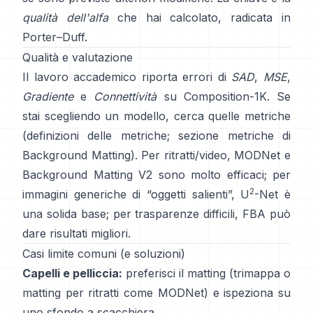
qualità dell'alfa
che hai calcolato, radicata in
Porter–Duff
.
Qualità e valutazione
Il lavoro accademico riporta errori di
SAD
,
MSE
,
Gradiente
e
Connettività
su
Composition-1K
. Se
stai scegliendo un modello, cerca quelle metriche
(
definizioni delle metriche
;
sezione metriche di
Background Matting
). Per ritratti/video,
MODNet
e
Background Matting V2
sono molto efficaci; per
2
immagini generiche di “oggetti salienti”,
U
-Net
è
una solida base; per trasparenze difficili,
FBA
può
dare risultati migliori.
Casi limite comuni (e soluzioni)
Capelli e pelliccia:
preferisci il matting (trimappa o
matting per ritratti come
MODNet
) e ispeziona su
uno sfondo a scacchiera.