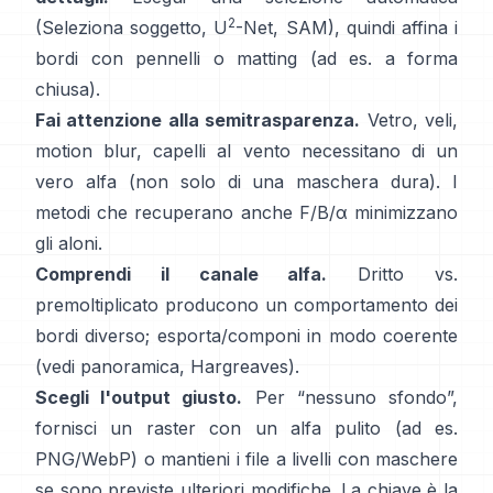
2
(Seleziona soggetto,
U
-Net
,
SAM
), quindi affina i
bordi con pennelli o matting (ad es.
a forma
chiusa
).
Fai attenzione alla semitrasparenza.
Vetro, veli,
motion blur, capelli al vento necessitano di un
vero alfa (non solo di una maschera dura). I
metodi che recuperano anche
F/B/α
minimizzano
gli aloni.
Comprendi il canale alfa.
Dritto vs.
premoltiplicato
producono un comportamento dei
bordi diverso; esporta/componi in modo coerente
(vedi
panoramica
,
Hargreaves
).
Scegli l'output giusto.
Per “nessuno sfondo”,
fornisci un raster con un alfa pulito (ad es.
PNG/WebP) o mantieni i file a livelli con maschere
se sono previste ulteriori modifiche. La chiave è la