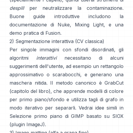
despill
per neutralizzare la contaminazione.
Buone guide introduttive includono
la
documentazione di Nuke
,
Mixing Light
, e una
demo pratica di
Fusion
.
2) Segmentazione interattiva (CV classica)
Per singole immagini con sfondi disordinati, gli
algoritmi
interattivi
necessitano di alcuni
suggerimenti dell'utente, ad esempio un rettangolo
approssimativo o scarabocchi, e generano una
maschera nitida. Il metodo canonico è
GrabCut
(
capitolo del libro
), che apprende modelli di colore
per primo piano/sfondo e utilizza tagli di grafo in
modo iterativo per separarli. Vedrai idee simili in
Selezione primo piano di GIMP
basato su
SIOX
(
plugin ImageJ
).
3) Image matting (alfa a grana fine)