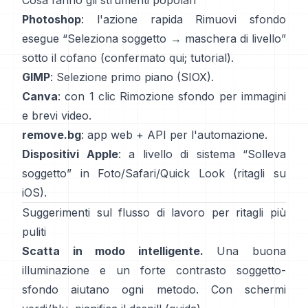
Cosa fanno gli strumenti popolari
Photoshop
: l'azione rapida
Rimuovi sfondo
esegue “Seleziona soggetto → maschera di livello”
sotto il cofano
(
confermato qui
;
tutorial
).
GIMP
:
Selezione primo piano
(SIOX).
Canva
: con 1 clic
Rimozione sfondo
per immagini
e brevi video.
remove.bg
: app web +
API
per l'automazione.
Dispositivi Apple
: a livello di sistema “
Solleva
soggetto
” in Foto/Safari/Quick Look
(
ritagli su
iOS
).
Suggerimenti sul flusso di lavoro per ritagli più
puliti
Scatta in modo intelligente.
Una buona
illuminazione e un forte contrasto soggetto-
sfondo aiutano ogni metodo. Con schermi