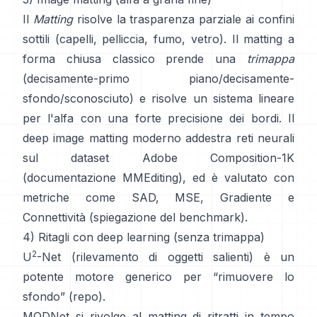
Il
Matting
risolve la trasparenza parziale ai confini
sottili (capelli, pelliccia, fumo, vetro). Il
matting a
forma chiusa
classico prende una
trimappa
(decisamente-primo piano/decisamente-
sfondo/sconosciuto) e risolve un sistema lineare
per l'alfa con una forte precisione dei bordi. Il
deep image matting
moderno addestra reti neurali
sul dataset
Adobe Composition-1K
(
documentazione MMEditing
), ed è valutato con
metriche come
SAD, MSE, Gradiente e
Connettività (
spiegazione del benchmark
).
4) Ritagli con deep learning (senza trimappa)
2
U
-Net
(rilevamento di oggetti salienti) è un
potente motore generico per “rimuovere lo
sfondo”
(
repo
).
MODNet
si rivolge al matting di ritratti in tempo