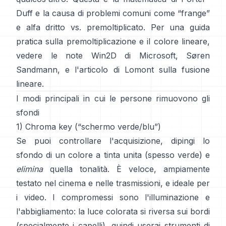
Duff
e la causa di problemi comuni come “frange”
e
alfa dritto vs. premoltiplicato
. Per una guida
pratica sulla premoltiplicazione e il colore lineare,
vedere
le note Win2D di Microsoft
,
Søren
Sandmann
, e
l'articolo di Lomont sulla fusione
lineare
.
I modi principali in cui le persone rimuovono gli
sfondi
1) Chroma key (“schermo verde/blu”)
Se puoi controllare l'acquisizione, dipingi lo
sfondo di un colore a tinta unita (spesso verde) e
elimina
quella tonalità. È veloce, ampiamente
testato nel cinema e nelle trasmissioni, e ideale per
i video. I compromessi sono l'illuminazione e
l'abbigliamento: la luce colorata si riversa sui bordi
(specialmente i capelli), quindi userai strumenti di