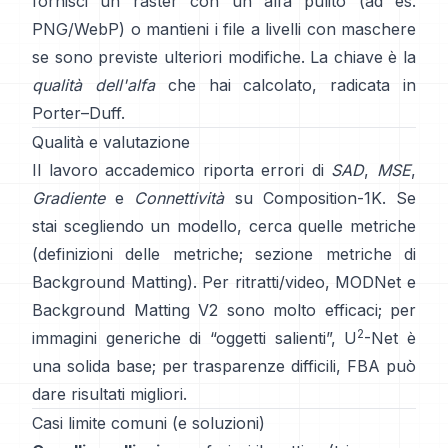
fornisci un raster con un alfa pulito (ad es.
PNG/WebP) o mantieni i file a livelli con maschere
se sono previste ulteriori modifiche. La chiave è la
qualità dell'alfa
che hai calcolato, radicata in
Porter–Duff
.
Qualità e valutazione
Il lavoro accademico riporta errori di
SAD
,
MSE
,
Gradiente
e
Connettività
su
Composition-1K
. Se
stai scegliendo un modello, cerca quelle metriche
(
definizioni delle metriche
;
sezione metriche di
Background Matting
). Per ritratti/video,
MODNet
e
Background Matting V2
sono molto efficaci; per
2
immagini generiche di “oggetti salienti”,
U
-Net
è
una solida base; per trasparenze difficili,
FBA
può
dare risultati migliori.
Casi limite comuni (e soluzioni)