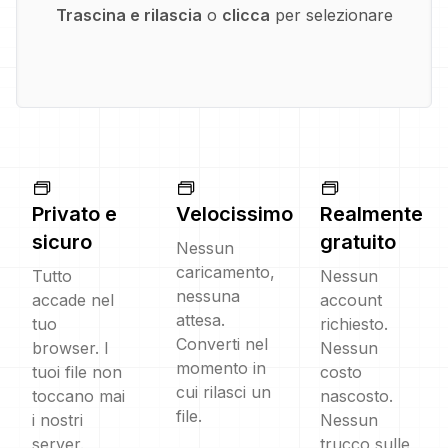
Trascina e rilascia
o
clicca
per selezionare
Privato e
Velocissimo
Realmente
sicuro
gratuito
Nessun
caricamento,
Tutto
Nessun
nessuna
accade nel
account
attesa.
tuo
richiesto.
Converti nel
browser. I
Nessun
momento in
tuoi file non
costo
cui rilasci un
toccano mai
nascosto.
file.
i nostri
Nessun
server.
trucco sulle