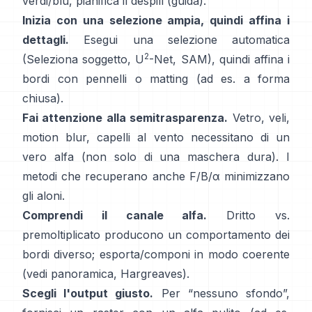
verdi/blu, pianifica il
despill
(
guida
).
Inizia con una selezione ampia, quindi affina i
dettagli.
Esegui una selezione automatica
2
(Seleziona soggetto,
U
-Net
,
SAM
), quindi affina i
bordi con pennelli o matting (ad es.
a forma
chiusa
).
Fai attenzione alla semitrasparenza.
Vetro, veli,
motion blur, capelli al vento necessitano di un
vero alfa (non solo di una maschera dura). I
metodi che recuperano anche
F/B/α
minimizzano
gli aloni.
Comprendi il canale alfa.
Dritto vs.
premoltiplicato
producono un comportamento dei
bordi diverso; esporta/componi in modo coerente
(vedi
panoramica
,
Hargreaves
).
Scegli l'output giusto.
Per “nessuno sfondo”,