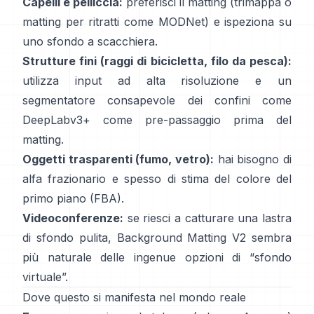
Capelli e pelliccia:
preferisci il matting (trimappa o
matting per ritratti come
MODNet
) e ispeziona su
uno sfondo a scacchiera.
Strutture fini (raggi di bicicletta, filo da pesca):
utilizza input ad alta risoluzione e un
segmentatore consapevole dei confini come
DeepLabv3+
come pre-passaggio prima del
matting.
Oggetti trasparenti (fumo, vetro):
hai bisogno di
alfa frazionario e spesso di stima del colore del
primo piano
(
FBA
).
Videoconferenze:
se riesci a catturare una lastra
di sfondo pulita,
Background Matting V2
sembra
più naturale delle ingenue opzioni di “sfondo
virtuale”.
Dove questo si manifesta nel mondo reale