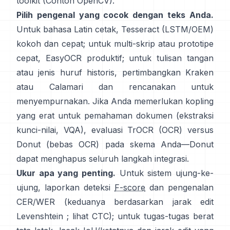
toolkit (
Contoh OpenCV
).
Pilih pengenal yang cocok dengan teks Anda.
Untuk bahasa Latin cetak,
Tesseract (LSTM/OEM)
kokoh dan cepat; untuk multi-skrip atau prototipe
cepat,
EasyOCR
produktif; untuk tulisan tangan
atau jenis huruf historis, pertimbangkan
Kraken
atau
Calamari
dan rencanakan untuk
menyempurnakan. Jika Anda memerlukan kopling
yang erat untuk pemahaman dokumen (ekstraksi
kunci-nilai, VQA), evaluasi
TrOCR
(OCR) versus
Donut
(bebas OCR) pada skema Anda—Donut
dapat menghapus seluruh langkah integrasi.
Ukur apa yang penting.
Untuk sistem ujung-ke-
ujung, laporkan deteksi
F-score
dan pengenalan
CER/WER (keduanya berdasarkan jarak edit
Levenshtein ; lihat
CTC
); untuk tugas-tugas berat