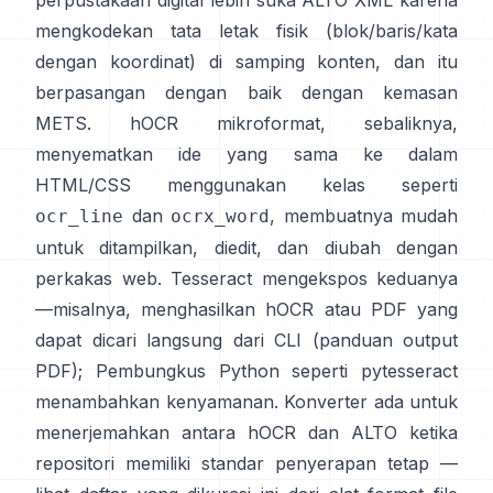
perpustakaan digital lebih suka
ALTO XML
karena
mengkodekan tata letak fisik (blok/baris/kata
dengan koordinat) di samping konten, dan itu
berpasangan dengan baik dengan kemasan
METS.
hOCR
mikroformat, sebaliknya,
menyematkan ide yang sama ke dalam
HTML/CSS menggunakan kelas seperti
dan
, membuatnya mudah
ocr_line
ocrx_word
untuk ditampilkan, diedit, dan diubah dengan
perkakas web. Tesseract mengekspos keduanya
—misalnya, menghasilkan hOCR atau PDF yang
dapat dicari langsung dari CLI (
panduan output
PDF
); Pembungkus Python seperti
pytesseract
menambahkan kenyamanan. Konverter ada untuk
menerjemahkan antara hOCR dan ALTO ketika
repositori memiliki standar penyerapan tetap —