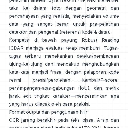
pelatihan sintetis:
SynthText in the Wild
merender
teks ke dalam foto dengan geometri dan
pencahayaan yang realistis, menyediakan volume
data yang sangat besar untuk pra-pelatihan
detektor dan pengenal (referensi
kode & data
).
Kompetisi di bawah
payung Robust Reading
ICDAR
menjaga evaluasi tetap membumi. Tugas-
tugas terbaru menekankan deteksi/pembacaan
ujung-ke-ujung dan mencakup menghubungkan
kata-kata menjadi frasa, dengan pelaporan kode
resmi
presisi/perolehan kembali/F-score
,
persimpangan-atas-gabungan (IoU), dan metrik
jarak edit tingkat karakter—mencerminkan apa
yang harus dilacak oleh para praktisi.
Format output dan penggunaan hilir
OCR jarang berakhir pada teks biasa. Arsip dan