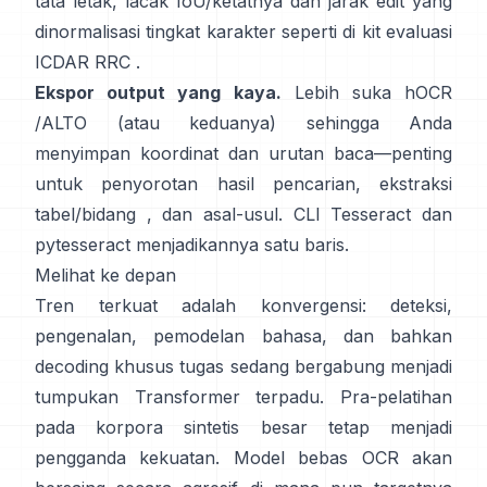
tata letak, lacak IoU/ketatnya dan jarak edit yang
dinormalisasi tingkat karakter seperti di
kit evaluasi
ICDAR RRC
.
Ekspor output yang kaya.
Lebih suka
hOCR
/
ALTO
(atau keduanya) sehingga Anda
menyimpan koordinat dan urutan baca—penting
untuk penyorotan hasil pencarian, ekstraksi
tabel/bidang , dan asal-usul. CLI Tesseract dan
pytesseract
menjadikannya satu baris.
Melihat ke depan
Tren terkuat adalah konvergensi: deteksi,
pengenalan, pemodelan bahasa, dan bahkan
decoding khusus tugas sedang bergabung menjadi
tumpukan Transformer terpadu. Pra-pelatihan
pada
korpora sintetis besar
tetap menjadi
pengganda kekuatan. Model bebas OCR akan