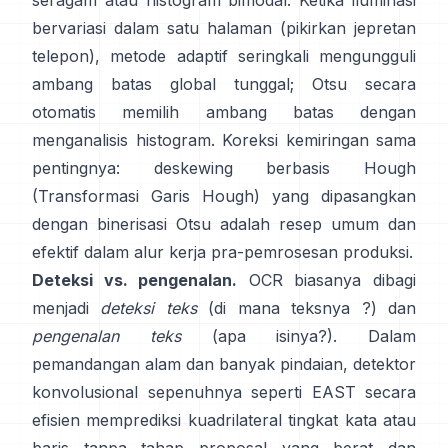
seragam atau histogram bimodal. Ketika iluminasi
bervariasi dalam satu halaman (pikirkan jepretan
telepon), metode adaptif seringkali mengungguli
ambang batas global tunggal; Otsu secara
otomatis memilih ambang batas dengan
menganalisis histogram. Koreksi kemiringan sama
pentingnya: deskewing berbasis Hough
(
Transformasi Garis Hough
) yang dipasangkan
dengan binerisasi Otsu adalah resep umum dan
efektif dalam alur kerja pra-pemrosesan produksi.
Deteksi vs. pengenalan.
OCR biasanya dibagi
menjadi
deteksi teks
(di mana teksnya ?) dan
pengenalan teks
(apa isinya?). Dalam
pemandangan alam dan banyak pindaian, detektor
konvolusional sepenuhnya seperti
EAST
secara
efisien memprediksi kuadrilateral tingkat kata atau