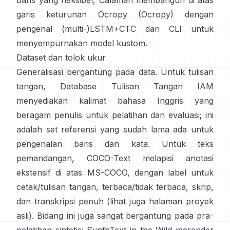
baris yang fleksibel,
Calamari
membangun di atas
garis keturunan Ocropy (
Ocropy
) dengan
pengenal (multi-)LSTM+CTC dan CLI untuk
menyempurnakan model kustom.
Dataset dan tolok ukur
Generalisasi bergantung pada data. Untuk tulisan
tangan,
Database Tulisan Tangan IAM
menyediakan kalimat bahasa Inggris yang
beragam penulis untuk pelatihan dan evaluasi; ini
adalah set referensi yang sudah lama ada untuk
pengenalan baris dan kata. Untuk teks
pemandangan,
COCO-Text
melapisi anotasi
ekstensif di atas MS-COCO, dengan label untuk
cetak/tulisan tangan, terbaca/tidak terbaca, skrip,
dan transkripsi penuh (lihat juga halaman
proyek
asli
). Bidang ini juga sangat bergantung pada pra-