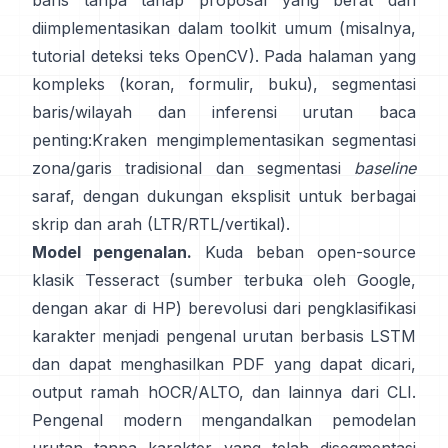
baris tanpa tahap proposal yang berat dan
diimplementasikan dalam toolkit umum (misalnya,
tutorial deteksi teks OpenCV
). Pada halaman yang
kompleks (koran, formulir, buku), segmentasi
baris/wilayah dan inferensi urutan baca
penting:
Kraken
mengimplementasikan segmentasi
zona/garis tradisional dan segmentasi
baseline
saraf, dengan dukungan eksplisit untuk berbagai
skrip dan arah (LTR/RTL/vertikal).
Model pengenalan.
Kuda beban open-source
klasik
Tesseract
(sumber terbuka oleh Google,
dengan akar di HP) berevolusi dari pengklasifikasi
karakter menjadi pengenal urutan berbasis LSTM
dan dapat menghasilkan PDF yang dapat dicari,
output ramah hOCR/ALTO
, dan lainnya dari CLI.
Pengenal modern mengandalkan pemodelan