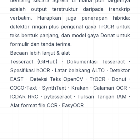
bersaing secara agresif di mana pun targetnya
adalah output terstruktur daripada transkrip
verbatim. Harapkan juga penerapan hibrida:
detektor ringan plus pengenal gaya TrOCR untuk
teks bentuk panjang, dan model gaya Donat untuk
formulir dan tanda terima.
Bacaan lebih lanjut & alat
Tesseract (GitHub)
·
Dokumentasi Tesseract
·
Spesifikasi hOCR
·
Latar belakang ALTO
·
Detektor
EAST
·
Deteksi Teks OpenCV
·
TrOCR
·
Donut
·
COCO-Text
·
SynthText
·
Kraken
·
Calamari OCR
·
ICDAR RRC
·
pytesseract
·
Tulisan Tangan IAM
·
Alat format file OCR
·
EasyOCR