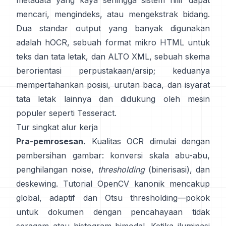
metadata yang kaya sehingga sistem hilir dapat
mencari, mengindeks, atau mengekstrak bidang.
Dua standar output yang banyak digunakan
adalah
hOCR
, sebuah format mikro HTML untuk
teks dan tata letak, dan
ALTO XML
, sebuah skema
berorientasi perpustakaan/arsip; keduanya
mempertahankan posisi, urutan baca, dan isyarat
tata letak lainnya dan didukung oleh mesin
populer seperti
Tesseract
.
Tur singkat alur kerja
Pra-pemrosesan.
Kualitas OCR dimulai dengan
pembersihan gambar: konversi skala abu-abu,
penghilangan noise,
thresholding
(binerisasi), dan
deskewing. Tutorial OpenCV kanonik mencakup
global,
adaptif
dan
Otsu
thresholding—pokok
untuk dokumen dengan pencahayaan tidak