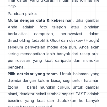
lihat daftar yang dikurasi ini dari
alat format file
OCR
.
Panduan praktis
Mulai dengan data & kebersihan.
Jika gambar
Anda adalah foto telepon atau pindaian
berkualitas campuran, berinvestasi dalam
thresholding (
adaptif & Otsu
) dan deskew (
Hough
)
sebelum penyetelan model apa pun. Anda akan
sering mendapatkan lebih banyak dari resep pra-
pemrosesan yang kuat daripada dari menukar
pengenal.
Pilih detektor yang tepat.
Untuk halaman yang
dipindai dengan kolom biasa, segmenter halaman
(zona → baris) mungkin cukup; untuk gambar
alami, detektor sekali tembak seperti
EAST
adalah
baseline yang kuat dan dicolokkan ke banyak