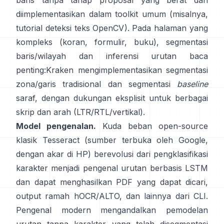
baris tanpa tahap proposal yang berat dan
diimplementasikan dalam toolkit umum (misalnya,
tutorial deteksi teks OpenCV
). Pada halaman yang
kompleks (koran, formulir, buku), segmentasi
baris/wilayah dan inferensi urutan baca
penting:
Kraken
mengimplementasikan segmentasi
zona/garis tradisional dan segmentasi
baseline
saraf, dengan dukungan eksplisit untuk berbagai
skrip dan arah (LTR/RTL/vertikal).
Model pengenalan.
Kuda beban open-source
klasik
Tesseract
(sumber terbuka oleh Google,
dengan akar di HP) berevolusi dari pengklasifikasi
karakter menjadi pengenal urutan berbasis LSTM
dan dapat menghasilkan PDF yang dapat dicari,
output ramah hOCR/ALTO
, dan lainnya dari CLI.
Pengenal modern mengandalkan pemodelan