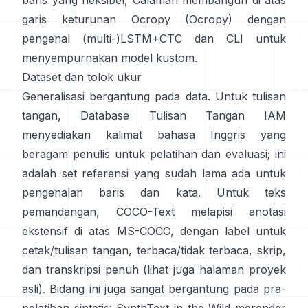
baris yang fleksibel,
Calamari
membangun di atas
garis keturunan Ocropy (
Ocropy
) dengan
pengenal (multi-)LSTM+CTC dan CLI untuk
menyempurnakan model kustom.
Dataset dan tolok ukur
Generalisasi bergantung pada data. Untuk tulisan
tangan,
Database Tulisan Tangan IAM
menyediakan kalimat bahasa Inggris yang
beragam penulis untuk pelatihan dan evaluasi; ini
adalah set referensi yang sudah lama ada untuk
pengenalan baris dan kata. Untuk teks
pemandangan,
COCO-Text
melapisi anotasi
ekstensif di atas MS-COCO, dengan label untuk
cetak/tulisan tangan, terbaca/tidak terbaca, skrip,
dan transkripsi penuh (lihat juga halaman
proyek
asli
). Bidang ini juga sangat bergantung pada pra-