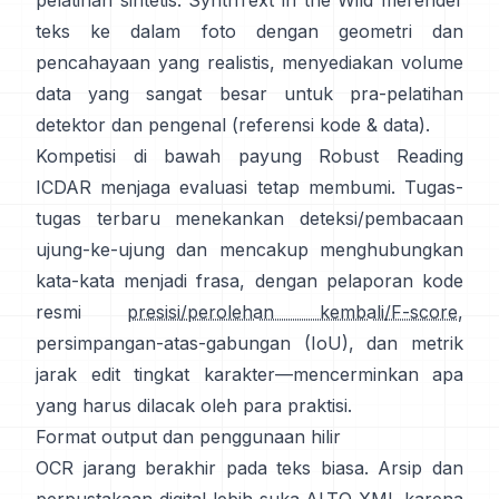
pelatihan sintetis:
SynthText in the Wild
merender
teks ke dalam foto dengan geometri dan
pencahayaan yang realistis, menyediakan volume
data yang sangat besar untuk pra-pelatihan
detektor dan pengenal (referensi
kode & data
).
Kompetisi di bawah
payung Robust Reading
ICDAR
menjaga evaluasi tetap membumi. Tugas-
tugas terbaru menekankan deteksi/pembacaan
ujung-ke-ujung dan mencakup menghubungkan
kata-kata menjadi frasa, dengan pelaporan kode
resmi
presisi/perolehan kembali/F-score
,
persimpangan-atas-gabungan (IoU), dan metrik
jarak edit tingkat karakter—mencerminkan apa
yang harus dilacak oleh para praktisi.
Format output dan penggunaan hilir
OCR jarang berakhir pada teks biasa. Arsip dan