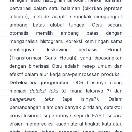
seragam atau histogram bimodal. Ketika iluminasi
bervariasi dalam satu halaman (pikirkan jepretan
telepon), metode adaptif seringkali mengungguli
ambang batas global tunggal; Otsu secara
otomatis memilih ambang batas dengan
menganalisis histogram. Koreksi kemiringan sama
pentingnya: deskewing berbasis Hough
(
Transformasi Garis Hough
) yang dipasangkan
dengan binerisasi Otsu adalah resep umum dan
efektif dalam alur kerja pra-pemrosesan produksi.
Deteksi vs. pengenalan.
OCR biasanya dibagi
menjadi
deteksi teks
(di mana teksnya ?) dan
pengenalan teks
(apa isinya?). Dalam
pemandangan alam dan banyak pindaian, detektor
konvolusional sepenuhnya seperti
EAST
secara
efisien memprediksi kuadrilateral tingkat kata atau