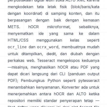
perpustakaan digital lebih suka
ALTO XML
karena
mengkodekan tata letak fisik (blok/baris/kata
dengan koordinat) di samping konten, dan itu
berpasangan dengan baik dengan kemasan
METS.
hOCR
mikroformat, sebaliknya,
menyematkan ide yang sama ke dalam
HTML/CSS menggunakan kelas seperti
dan
, membuatnya mudah
ocr_line
ocrx_word
untuk ditampilkan, diedit, dan diubah dengan
perkakas web. Tesseract mengekspos keduanya
—misalnya, menghasilkan hOCR atau PDF yang
dapat dicari langsung dari CLI (
panduan output
PDF
); Pembungkus Python seperti
pytesseract
menambahkan kenyamanan. Konverter ada untuk
menerjemahkan antara hOCR dan ALTO ketika
repositori memiliki standar penyerapan tetap —