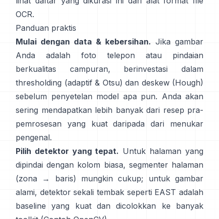
lihat daftar yang dikurasi ini dari
alat format file
OCR
.
Panduan praktis
Mulai dengan data & kebersihan.
Jika gambar
Anda adalah foto telepon atau pindaian
berkualitas campuran, berinvestasi dalam
thresholding (
adaptif & Otsu
) dan deskew (
Hough
)
sebelum penyetelan model apa pun. Anda akan
sering mendapatkan lebih banyak dari resep pra-
pemrosesan yang kuat daripada dari menukar
pengenal.
Pilih detektor yang tepat.
Untuk halaman yang
dipindai dengan kolom biasa, segmenter halaman
(zona → baris) mungkin cukup; untuk gambar
alami, detektor sekali tembak seperti
EAST
adalah
baseline yang kuat dan dicolokkan ke banyak