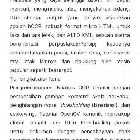
metadata yang kaya sehingga sistem hilir dapat
mencari, mengindeks, atau mengekstrak bidang.
Dua standar output yang banyak digunakan
adalah
hOCR
, sebuah format mikro HTML untuk
teks dan tata letak, dan
ALTO XML
, sebuah skema
berorientasi perpustakaan/arsip; keduanya
mempertahankan posisi, urutan baca, dan isyarat
tata letak lainnya dan didukung oleh mesin
populer seperti
Tesseract
.
Tur singkat alur kerja
Pra-pemrosesan.
Kualitas OCR dimulai dengan
pembersihan gambar: konversi skala abu-abu,
penghilangan noise,
thresholding
(binerisasi), dan
deskewing. Tutorial OpenCV kanonik mencakup
global,
adaptif
dan
Otsu
thresholding—pokok
untuk dokumen dengan pencahayaan tidak