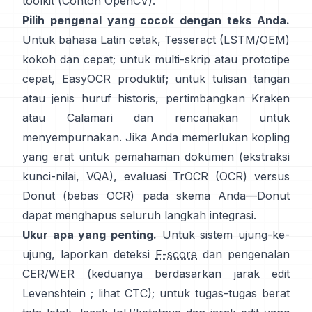
toolkit (
Contoh OpenCV
).
Pilih pengenal yang cocok dengan teks Anda.
Untuk bahasa Latin cetak,
Tesseract (LSTM/OEM)
kokoh dan cepat; untuk multi-skrip atau prototipe
cepat,
EasyOCR
produktif; untuk tulisan tangan
atau jenis huruf historis, pertimbangkan
Kraken
atau
Calamari
dan rencanakan untuk
menyempurnakan. Jika Anda memerlukan kopling
yang erat untuk pemahaman dokumen (ekstraksi
kunci-nilai, VQA), evaluasi
TrOCR
(OCR) versus
Donut
(bebas OCR) pada skema Anda—Donut
dapat menghapus seluruh langkah integrasi.
Ukur apa yang penting.
Untuk sistem ujung-ke-
ujung, laporkan deteksi
F-score
dan pengenalan
CER/WER (keduanya berdasarkan jarak edit
Levenshtein ; lihat
CTC
); untuk tugas-tugas berat