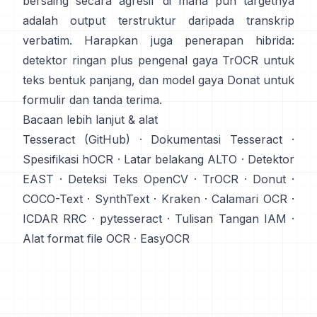
bersaing secara agresif di mana pun targetnya
adalah output terstruktur daripada transkrip
verbatim. Harapkan juga penerapan hibrida:
detektor ringan plus pengenal gaya TrOCR untuk
teks bentuk panjang, dan model gaya Donat untuk
formulir dan tanda terima.
Bacaan lebih lanjut & alat
Tesseract (GitHub)
·
Dokumentasi Tesseract
·
Spesifikasi hOCR
·
Latar belakang ALTO
·
Detektor
EAST
·
Deteksi Teks OpenCV
·
TrOCR
·
Donut
·
COCO-Text
·
SynthText
·
Kraken
·
Calamari OCR
·
ICDAR RRC
·
pytesseract
·
Tulisan Tangan IAM
·
Alat format file OCR
·
EasyOCR