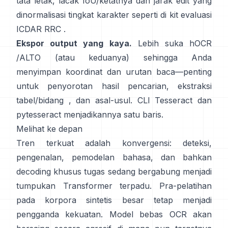
tata letak, lacak IoU/ketatnya dan jarak edit yang
dinormalisasi tingkat karakter seperti di
kit evaluasi
ICDAR RRC
.
Ekspor output yang kaya.
Lebih suka
hOCR
/
ALTO
(atau keduanya) sehingga Anda
menyimpan koordinat dan urutan baca—penting
untuk penyorotan hasil pencarian, ekstraksi
tabel/bidang , dan asal-usul. CLI Tesseract dan
pytesseract
menjadikannya satu baris.
Melihat ke depan
Tren terkuat adalah konvergensi: deteksi,
pengenalan, pemodelan bahasa, dan bahkan
decoding khusus tugas sedang bergabung menjadi
tumpukan Transformer terpadu. Pra-pelatihan
pada
korpora sintetis besar
tetap menjadi
pengganda kekuatan. Model bebas OCR akan