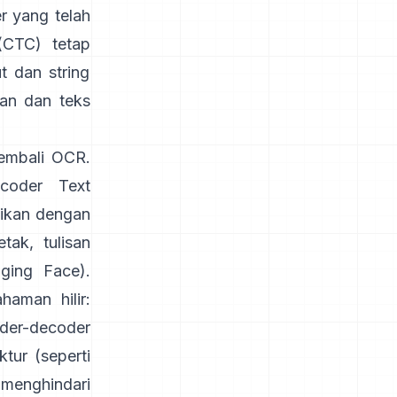
r yang telah
 (CTC)
tetap
t dan string
gan dan teks
kembali OCR.
coder Text
aikan dengan
tak, tulisan
ging Face
).
aman hilir:
der-decoder
tur (seperti
 menghindari