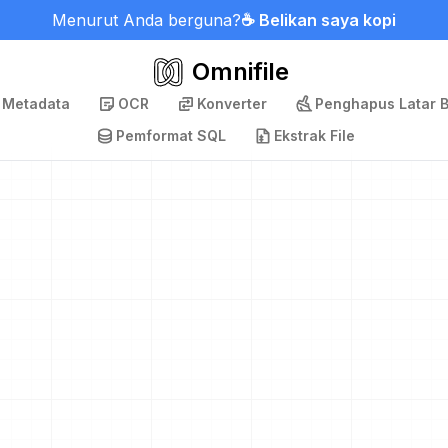
Menurut Anda berguna?
☕ Belikan saya kopi
Omnifile
 Metadata
OCR
Konverter
Penghapus Latar 
Pemformat SQL
Ekstrak File