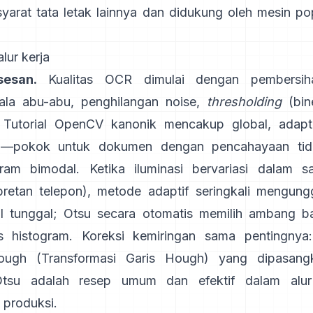
syarat tata letak lainnya dan didukung oleh mesin pop
alur kerja
sesan.
Kualitas OCR dimulai dengan pembersih
ala abu-abu, penghilangan noise,
thresholding
(bine
 Tutorial OpenCV kanonik mencakup global,
adapt
ng—pokok untuk dokumen dengan pencahayaan ti
gram bimodal. Ketika iluminasi bervariasi dalam s
epretan telepon), metode adaptif seringkali mengun
al tunggal; Otsu secara otomatis memilih ambang b
is histogram. Koreksi kemiringan sama pentingnya
ough (
Transformasi Garis Hough
) yang dipasang
 Otsu adalah resep umum dan efektif dalam alur
produksi.