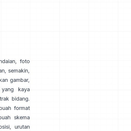
daian, foto
an, semakin,
hkan gambar,
 yang kaya
trak bidang.
buah format
ebuah skema
sisi, urutan