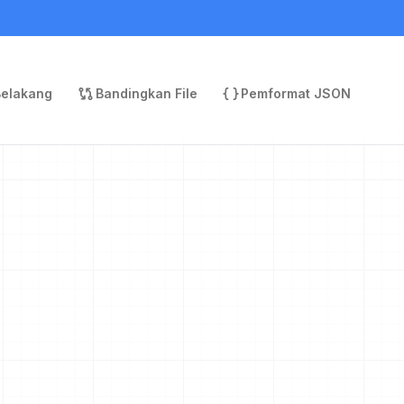
Belakang
Bandingkan File
Pemformat JSON