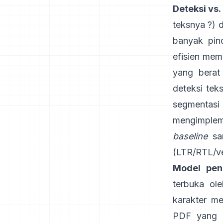
Deteksi vs.
teksnya ?) 
banyak pind
efisien memp
yang berat
deteksi te
segmentasi
mengimplem
baseline
sar
(LTR/RTL/ver
Model pen
terbuka ole
karakter m
PDF yang d