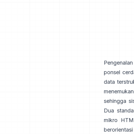
Pengenalan
ponsel cerd
data terstr
menemukan
sehingga si
Dua standa
mikro HTML
berorientas