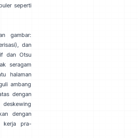
uler seperti
an gambar:
risasi), dan
if
dan
Otsu
dak seragam
atu halaman
gguli ambang
atas dengan
: deskewing
kan dengan
 kerja pra-