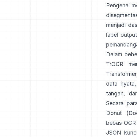
Pengenal mo
disegmenta
menjadi das
label outpu
pemandang
Dalam beber
TrOCR
me
Transformer
data nyata,
tangan, da
Secara par
Donut (Doc
bebas OCR y
JSON kunci