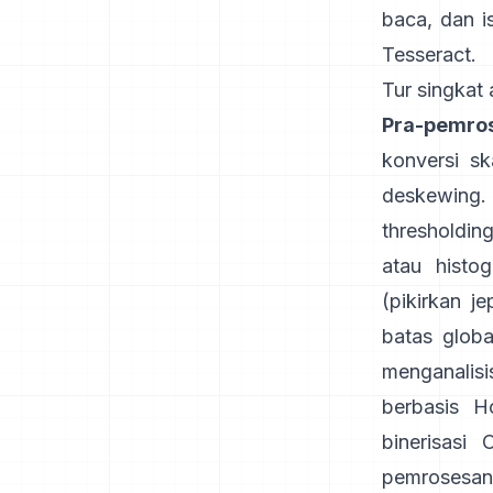
baca, dan i
Tesseract
.
Tur singkat 
Pra-pemro
konversi sk
deskewing.
thresholdi
atau histo
(pikirkan j
batas glob
menganalis
berbasis H
binerisasi
pemrosesan 