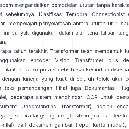
dern mengandalkan pemodelan urutan tanpa karakte
si sebelumnya.
Klasifikasi Temporal Connectionist
ar, mempelajari penyelarasan antara urutan fitur inpu
t; ini banyak digunakan dalam alur kerja tulisan tan
an.
apa tahun terakhir, Transformer telah membentuk 
nggunakan encoder Vision Transformer plus de
, dilatih pada korpora sintetis besar kemudian disesu
 dengan kinerja yang kuat di seluruh tolok ukur ce
n teks pemandangan (lihat juga
Dokumentasi Hug
alel, beberapa sistem menghindari OCR untuk pemah
ument Understanding Transformer)
adalah enco
ang secara langsung menghasilkan jawaban terstruk
-nilai) dari dokumen gambar (
repo
,
kartu model
),