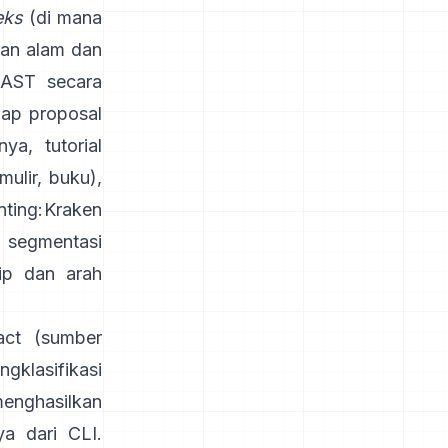
eks
(di mana
an alam dan
EAST
secara
ahap proposal
nya,
tutorial
ulir, buku),
ting:
Kraken
 segmentasi
ip dan arah
act
(sumber
gklasifikasi
enghasilkan
ya dari CLI.