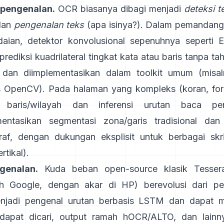
 pengenalan.
OCR biasanya dibagi menjadi
deteksi t
dan
pengenalan teks
(apa isinya?). Dalam pemandang
aian, detektor konvolusional sepenuhnya seperti
rediksi kuadrilateral tingkat kata atau baris tanpa t
 dan diimplementasikan dalam toolkit umum (misal
ks OpenCV
). Pada halaman yang kompleks (koran, form
 baris/wilayah dan inferensi urutan baca pen
entasikan segmentasi zona/garis tradisional dan
af, dengan dukungan eksplisit untuk berbagai skr
tikal).
genalan.
Kuda beban open-source klasik
Tesser
h Google, dengan akar di HP) berevolusi dari pen
enjadi pengenal urutan berbasis LSTM dan dapat m
apat dicari,
output ramah hOCR/ALTO
, dan lainn