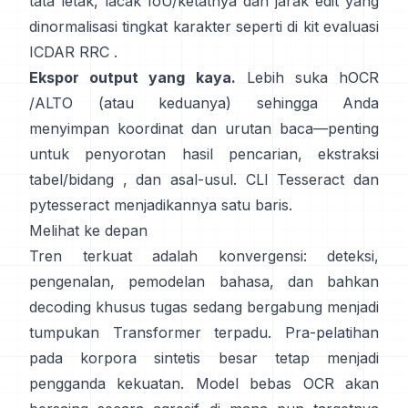
tata letak, lacak IoU/ketatnya dan jarak edit yang
dinormalisasi tingkat karakter seperti di
kit evaluasi
ICDAR RRC
.
Ekspor output yang kaya.
Lebih suka
hOCR
/
ALTO
(atau keduanya) sehingga Anda
menyimpan koordinat dan urutan baca—penting
untuk penyorotan hasil pencarian, ekstraksi
tabel/bidang , dan asal-usul. CLI Tesseract dan
pytesseract
menjadikannya satu baris.
Melihat ke depan
Tren terkuat adalah konvergensi: deteksi,
pengenalan, pemodelan bahasa, dan bahkan
decoding khusus tugas sedang bergabung menjadi
tumpukan Transformer terpadu. Pra-pelatihan
pada
korpora sintetis besar
tetap menjadi
pengganda kekuatan. Model bebas OCR akan