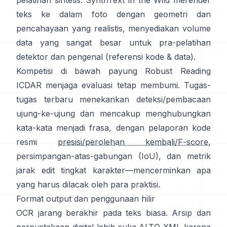
pelatihan sintetis:
SynthText in the Wild
merender
teks ke dalam foto dengan geometri dan
pencahayaan yang realistis, menyediakan volume
data yang sangat besar untuk pra-pelatihan
detektor dan pengenal (referensi
kode & data
).
Kompetisi di bawah
payung Robust Reading
ICDAR
menjaga evaluasi tetap membumi. Tugas-
tugas terbaru menekankan deteksi/pembacaan
ujung-ke-ujung dan mencakup menghubungkan
kata-kata menjadi frasa, dengan pelaporan kode
resmi
presisi/perolehan kembali/F-score
,
persimpangan-atas-gabungan (IoU), dan metrik
jarak edit tingkat karakter—mencerminkan apa
yang harus dilacak oleh para praktisi.
Format output dan penggunaan hilir
OCR jarang berakhir pada teks biasa. Arsip dan