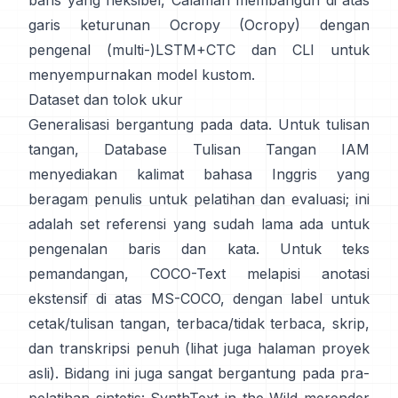
baris yang fleksibel,
Calamari
membangun di atas
garis keturunan Ocropy (
Ocropy
) dengan
pengenal (multi-)LSTM+CTC dan CLI untuk
menyempurnakan model kustom.
Dataset dan tolok ukur
Generalisasi bergantung pada data. Untuk tulisan
tangan,
Database Tulisan Tangan IAM
menyediakan kalimat bahasa Inggris yang
beragam penulis untuk pelatihan dan evaluasi; ini
adalah set referensi yang sudah lama ada untuk
pengenalan baris dan kata. Untuk teks
pemandangan,
COCO-Text
melapisi anotasi
ekstensif di atas MS-COCO, dengan label untuk
cetak/tulisan tangan, terbaca/tidak terbaca, skrip,
dan transkripsi penuh (lihat juga halaman
proyek
asli
). Bidang ini juga sangat bergantung pada pra-