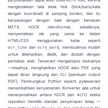
perpustakaan digital lebih suka
ALTO XML
karena
mengkodekan tata letak fisik (blok/baris/kata
dengan koordinat) di samping konten, dan itu
berpasangan dengan baik dengan kemasan
METS.
hOCR
mikroformat, sebaliknya,
menyematkan ide yang sama ke dalam
HTML/CSS menggunakan kelas seperti
dan
, membuatnya mudah
ocr_line
ocrx_word
untuk ditampilkan, diedit, dan diubah dengan
perkakas web. Tesseract mengekspos keduanya
—misalnya, menghasilkan hOCR atau PDF yang
dapat dicari langsung dari CLI (
panduan output
PDF
); Pembungkus Python seperti
pytesseract
menambahkan kenyamanan. Konverter ada untuk
menerjemahkan antara hOCR dan ALTO ketika
repositori memiliki standar penyerapan tetap —