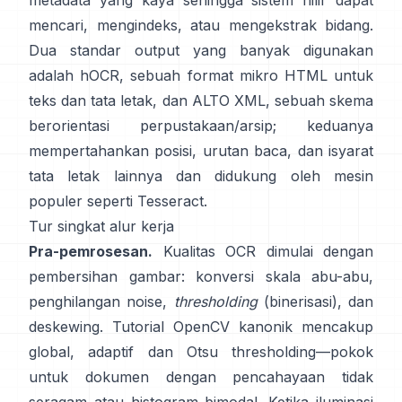
metadata yang kaya sehingga sistem hilir dapat
mencari, mengindeks, atau mengekstrak bidang.
Dua standar output yang banyak digunakan
adalah
hOCR
, sebuah format mikro HTML untuk
teks dan tata letak, dan
ALTO XML
, sebuah skema
berorientasi perpustakaan/arsip; keduanya
mempertahankan posisi, urutan baca, dan isyarat
tata letak lainnya dan didukung oleh mesin
populer seperti
Tesseract
.
Tur singkat alur kerja
Pra-pemrosesan.
Kualitas OCR dimulai dengan
pembersihan gambar: konversi skala abu-abu,
penghilangan noise,
thresholding
(binerisasi), dan
deskewing. Tutorial OpenCV kanonik mencakup
global,
adaptif
dan
Otsu
thresholding—pokok
untuk dokumen dengan pencahayaan tidak