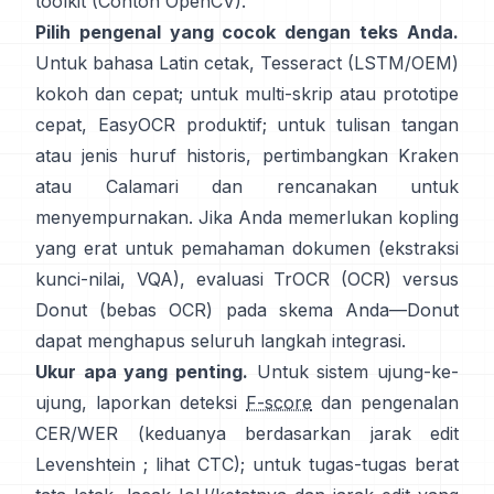
toolkit (
Contoh OpenCV
).
Pilih pengenal yang cocok dengan teks Anda.
Untuk bahasa Latin cetak,
Tesseract (LSTM/OEM)
kokoh dan cepat; untuk multi-skrip atau prototipe
cepat,
EasyOCR
produktif; untuk tulisan tangan
atau jenis huruf historis, pertimbangkan
Kraken
atau
Calamari
dan rencanakan untuk
menyempurnakan. Jika Anda memerlukan kopling
yang erat untuk pemahaman dokumen (ekstraksi
kunci-nilai, VQA), evaluasi
TrOCR
(OCR) versus
Donut
(bebas OCR) pada skema Anda—Donut
dapat menghapus seluruh langkah integrasi.
Ukur apa yang penting.
Untuk sistem ujung-ke-
ujung, laporkan deteksi
F-score
dan pengenalan
CER/WER (keduanya berdasarkan jarak edit
Levenshtein ; lihat
CTC
); untuk tugas-tugas berat