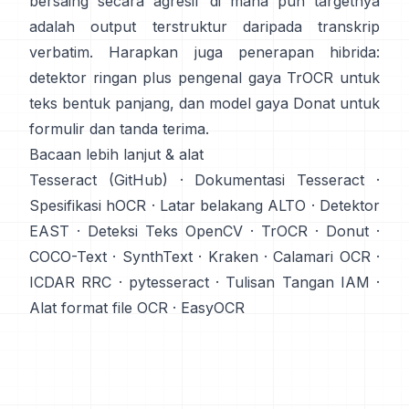
bersaing secara agresif di mana pun targetnya
adalah output terstruktur daripada transkrip
verbatim. Harapkan juga penerapan hibrida:
detektor ringan plus pengenal gaya TrOCR untuk
teks bentuk panjang, dan model gaya Donat untuk
formulir dan tanda terima.
Bacaan lebih lanjut & alat
Tesseract (GitHub)
·
Dokumentasi Tesseract
·
Spesifikasi hOCR
·
Latar belakang ALTO
·
Detektor
EAST
·
Deteksi Teks OpenCV
·
TrOCR
·
Donut
·
COCO-Text
·
SynthText
·
Kraken
·
Calamari OCR
·
ICDAR RRC
·
pytesseract
·
Tulisan Tangan IAM
·
Alat format file OCR
·
EasyOCR