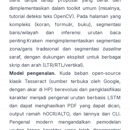
baris tanpa tahap proposal yang berat dan
diimplementasikan dalam toolkit umum (misalnya,
tutorial deteksi teks OpenCV
). Pada halaman yang
kompleks (koran, formulir, buku), segmentasi
baris/wilayah dan inferensi urutan baca
penting:
Kraken
mengimplementasikan segmentasi
zona/garis tradisional dan segmentasi
baseline
saraf, dengan dukungan eksplisit untuk berbagai
skrip dan arah (LTR/RTL/vertikal).
Model pengenalan.
Kuda beban open-source
klasik
Tesseract
(sumber terbuka oleh Google,
dengan akar di HP) berevolusi dari pengklasifikasi
karakter menjadi pengenal urutan berbasis LSTM
dan dapat menghasilkan PDF yang dapat dicari,
output ramah hOCR/ALTO
, dan lainnya dari CLI.
Pengenal modern mengandalkan pemodelan