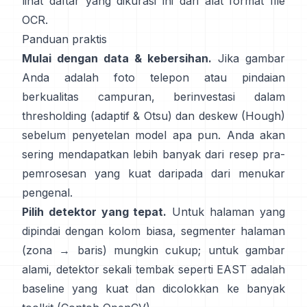
lihat daftar yang dikurasi ini dari
alat format file
OCR
.
Panduan praktis
Mulai dengan data & kebersihan.
Jika gambar
Anda adalah foto telepon atau pindaian
berkualitas campuran, berinvestasi dalam
thresholding (
adaptif & Otsu
) dan deskew (
Hough
)
sebelum penyetelan model apa pun. Anda akan
sering mendapatkan lebih banyak dari resep pra-
pemrosesan yang kuat daripada dari menukar
pengenal.
Pilih detektor yang tepat.
Untuk halaman yang
dipindai dengan kolom biasa, segmenter halaman
(zona → baris) mungkin cukup; untuk gambar
alami, detektor sekali tembak seperti
EAST
adalah
baseline yang kuat dan dicolokkan ke banyak