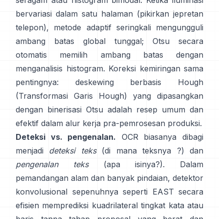
seragam atau histogram bimodal. Ketika iluminasi
bervariasi dalam satu halaman (pikirkan jepretan
telepon), metode adaptif seringkali mengungguli
ambang batas global tunggal; Otsu secara
otomatis memilih ambang batas dengan
menganalisis histogram. Koreksi kemiringan sama
pentingnya: deskewing berbasis Hough
(
Transformasi Garis Hough
) yang dipasangkan
dengan binerisasi Otsu adalah resep umum dan
efektif dalam alur kerja pra-pemrosesan produksi.
Deteksi vs. pengenalan.
OCR biasanya dibagi
menjadi
deteksi teks
(di mana teksnya ?) dan
pengenalan teks
(apa isinya?). Dalam
pemandangan alam dan banyak pindaian, detektor
konvolusional sepenuhnya seperti
EAST
secara
efisien memprediksi kuadrilateral tingkat kata atau