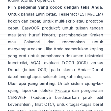
toolkit (
Contoh OpenCV
).
Pilih pengenal yang cocok dengan teks Anda.
Untuk bahasa Latin cetak,
Tesseract (LSTM/OEM)
kokoh dan cepat; untuk multi-skrip atau prototipe
cepat,
EasyOCR
produktif; untuk tulisan tangan
atau jenis huruf historis, pertimbangkan
Kraken
atau
Calamari
dan rencanakan untuk
menyempurnakan. Jika Anda memerlukan kopling
yang erat untuk pemahaman dokumen (ekstraksi
kunci-nilai, VQA), evaluasi
TrOCR
(OCR) versus
Donut
(bebas OCR) pada skema Anda—Donut
dapat menghapus seluruh langkah integrasi.
Ukur apa yang penting.
Untuk sistem ujung-ke-
ujung, laporkan deteksi
F-score
dan pengenalan
CER/WER (keduanya berdasarkan jarak edit
Levenshtein ; lihat
CTC
); untuk tugas-tugas berat