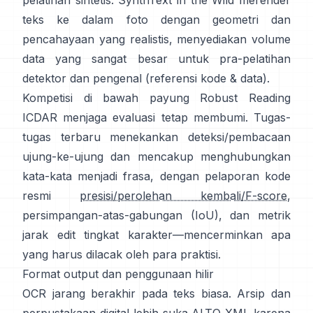
pelatihan sintetis:
SynthText in the Wild
merender
teks ke dalam foto dengan geometri dan
pencahayaan yang realistis, menyediakan volume
data yang sangat besar untuk pra-pelatihan
detektor dan pengenal (referensi
kode & data
).
Kompetisi di bawah
payung Robust Reading
ICDAR
menjaga evaluasi tetap membumi. Tugas-
tugas terbaru menekankan deteksi/pembacaan
ujung-ke-ujung dan mencakup menghubungkan
kata-kata menjadi frasa, dengan pelaporan kode
resmi
presisi/perolehan kembali/F-score
,
persimpangan-atas-gabungan (IoU), dan metrik
jarak edit tingkat karakter—mencerminkan apa
yang harus dilacak oleh para praktisi.
Format output dan penggunaan hilir
OCR jarang berakhir pada teks biasa. Arsip dan