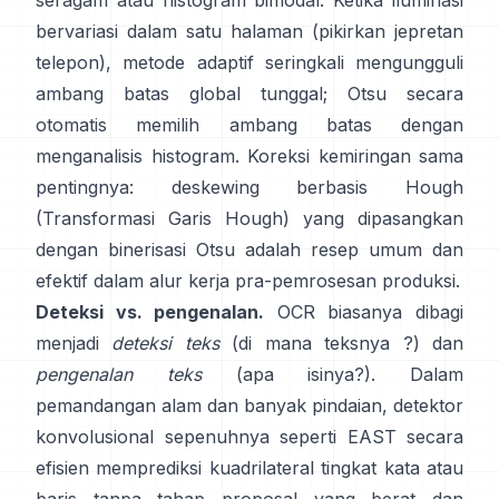
seragam atau histogram bimodal. Ketika iluminasi
bervariasi dalam satu halaman (pikirkan jepretan
telepon), metode adaptif seringkali mengungguli
ambang batas global tunggal; Otsu secara
otomatis memilih ambang batas dengan
menganalisis histogram. Koreksi kemiringan sama
pentingnya: deskewing berbasis Hough
(
Transformasi Garis Hough
) yang dipasangkan
dengan binerisasi Otsu adalah resep umum dan
efektif dalam alur kerja pra-pemrosesan produksi.
Deteksi vs. pengenalan.
OCR biasanya dibagi
menjadi
deteksi teks
(di mana teksnya ?) dan
pengenalan teks
(apa isinya?). Dalam
pemandangan alam dan banyak pindaian, detektor
konvolusional sepenuhnya seperti
EAST
secara
efisien memprediksi kuadrilateral tingkat kata atau