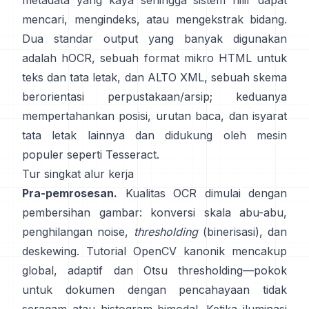
metadata yang kaya sehingga sistem hilir dapat
mencari, mengindeks, atau mengekstrak bidang.
Dua standar output yang banyak digunakan
adalah
hOCR
, sebuah format mikro HTML untuk
teks dan tata letak, dan
ALTO XML
, sebuah skema
berorientasi perpustakaan/arsip; keduanya
mempertahankan posisi, urutan baca, dan isyarat
tata letak lainnya dan didukung oleh mesin
populer seperti
Tesseract
.
Tur singkat alur kerja
Pra-pemrosesan.
Kualitas OCR dimulai dengan
pembersihan gambar: konversi skala abu-abu,
penghilangan noise,
thresholding
(binerisasi), dan
deskewing. Tutorial OpenCV kanonik mencakup
global,
adaptif
dan
Otsu
thresholding—pokok
untuk dokumen dengan pencahayaan tidak