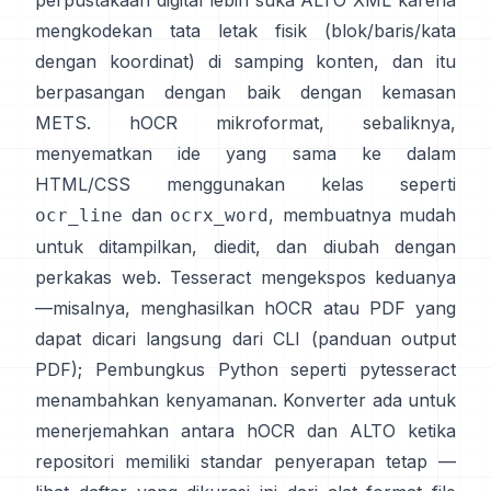
perpustakaan digital lebih suka
ALTO XML
karena
mengkodekan tata letak fisik (blok/baris/kata
dengan koordinat) di samping konten, dan itu
berpasangan dengan baik dengan kemasan
METS.
hOCR
mikroformat, sebaliknya,
menyematkan ide yang sama ke dalam
HTML/CSS menggunakan kelas seperti
dan
, membuatnya mudah
ocr_line
ocrx_word
untuk ditampilkan, diedit, dan diubah dengan
perkakas web. Tesseract mengekspos keduanya
—misalnya, menghasilkan hOCR atau PDF yang
dapat dicari langsung dari CLI (
panduan output
PDF
); Pembungkus Python seperti
pytesseract
menambahkan kenyamanan. Konverter ada untuk
menerjemahkan antara hOCR dan ALTO ketika
repositori memiliki standar penyerapan tetap —