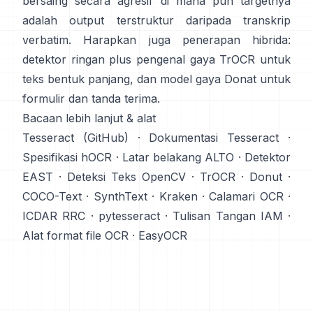
bersaing secara agresif di mana pun targetnya
adalah output terstruktur daripada transkrip
verbatim. Harapkan juga penerapan hibrida:
detektor ringan plus pengenal gaya TrOCR untuk
teks bentuk panjang, dan model gaya Donat untuk
formulir dan tanda terima.
Bacaan lebih lanjut & alat
Tesseract (GitHub)
·
Dokumentasi Tesseract
·
Spesifikasi hOCR
·
Latar belakang ALTO
·
Detektor
EAST
·
Deteksi Teks OpenCV
·
TrOCR
·
Donut
·
COCO-Text
·
SynthText
·
Kraken
·
Calamari OCR
·
ICDAR RRC
·
pytesseract
·
Tulisan Tangan IAM
·
Alat format file OCR
·
EasyOCR