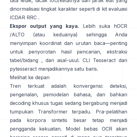
tata letak, lacak IoU/ketatnya dan jarak edit yang
dinormalisasi tingkat karakter seperti di
kit evaluasi
ICDAR RRC
.
Ekspor output yang kaya.
Lebih suka
hOCR
/
ALTO
(atau keduanya) sehingga Anda
menyimpan koordinat dan urutan baca—penting
untuk penyorotan hasil pencarian, ekstraksi
tabel/bidang , dan asal-usul. CLI Tesseract dan
pytesseract
menjadikannya satu baris.
Melihat ke depan
Tren terkuat adalah konvergensi: deteksi,
pengenalan, pemodelan bahasa, dan bahkan
decoding khusus tugas sedang bergabung menjadi
tumpukan Transformer terpadu. Pra-pelatihan
pada
korpora sintetis besar
tetap menjadi
pengganda kekuatan. Model bebas OCR akan