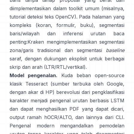
baris tanpa tahap proposal yang berat dan
diimplementasikan dalam toolkit umum (misalnya,
tutorial deteksi teks OpenCV
). Pada halaman yang
kompleks (koran, formulir, buku), segmentasi
baris/wilayah dan inferensi urutan baca
penting:
Kraken
mengimplementasikan segmentasi
zona/garis tradisional dan segmentasi
baseline
saraf, dengan dukungan eksplisit untuk berbagai
skrip dan arah (LTR/RTL/vertikal).
Model pengenalan.
Kuda beban open-source
klasik
Tesseract
(sumber terbuka oleh Google,
dengan akar di HP) berevolusi dari pengklasifikasi
karakter menjadi pengenal urutan berbasis LSTM
dan dapat menghasilkan PDF yang dapat dicari,
output ramah hOCR/ALTO
, dan lainnya dari CLI.
Pengenal modern mengandalkan pemodelan