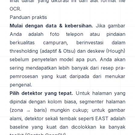
lihat daftar yang dikurasi ini dari
alat format file
OCR
.
Panduan praktis
Mulai dengan data & kebersihan.
Jika gambar
Anda adalah foto telepon atau pindaian
berkualitas campuran, berinvestasi dalam
thresholding (
adaptif & Otsu
) dan deskew (
Hough
)
sebelum penyetelan model apa pun. Anda akan
sering mendapatkan lebih banyak dari resep pra-
pemrosesan yang kuat daripada dari menukar
pengenal.
Pilih detektor yang tepat.
Untuk halaman yang
dipindai dengan kolom biasa, segmenter halaman
(zona → baris) mungkin cukup; untuk gambar
alami, detektor sekali tembak seperti
EAST
adalah
baseline yang kuat dan dicolokkan ke banyak