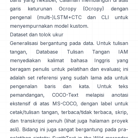
baris yang fleksibel,
Calamari
membangun di atas
garis keturunan Ocropy (
Ocropy
) dengan
pengenal (multi-)LSTM+CTC dan CLI untuk
menyempurnakan model kustom.
Dataset dan tolok ukur
Generalisasi bergantung pada data. Untuk tulisan
tangan,
Database Tulisan Tangan IAM
menyediakan kalimat bahasa Inggris yang
beragam penulis untuk pelatihan dan evaluasi; ini
adalah set referensi yang sudah lama ada untuk
pengenalan baris dan kata. Untuk teks
pemandangan,
COCO-Text
melapisi anotasi
ekstensif di atas MS-COCO, dengan label untuk
cetak/tulisan tangan, terbaca/tidak terbaca, skrip,
dan transkripsi penuh (lihat juga halaman
proyek
asli
). Bidang ini juga sangat bergantung pada pra-