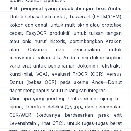
toolkit (
Contoh OpenCV
).
Pilih pengenal yang cocok dengan teks Anda.
Untuk bahasa Latin cetak,
Tesseract (LSTM/OEM)
kokoh dan cepat; untuk multi-skrip atau prototipe
cepat,
EasyOCR
produktif; untuk tulisan tangan
atau jenis huruf historis, pertimbangkan
Kraken
atau
Calamari
dan rencanakan untuk
menyempurnakan. Jika Anda memerlukan kopling
yang erat untuk pemahaman dokumen (ekstraksi
kunci-nilai, VQA), evaluasi
TrOCR
(OCR) versus
Donut
(bebas OCR) pada skema Anda—Donut
dapat menghapus seluruh langkah integrasi.
Ukur apa yang penting.
Untuk sistem ujung-ke-
ujung, laporkan deteksi
F-score
dan pengenalan
CER/WER (keduanya berdasarkan jarak edit
Levenshtein ; lihat
CTC
); untuk tugas-tugas berat