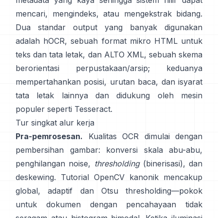
metadata yang kaya sehingga sistem hilir dapat
mencari, mengindeks, atau mengekstrak bidang.
Dua standar output yang banyak digunakan
adalah
hOCR
, sebuah format mikro HTML untuk
teks dan tata letak, dan
ALTO XML
, sebuah skema
berorientasi perpustakaan/arsip; keduanya
mempertahankan posisi, urutan baca, dan isyarat
tata letak lainnya dan didukung oleh mesin
populer seperti
Tesseract
.
Tur singkat alur kerja
Pra-pemrosesan.
Kualitas OCR dimulai dengan
pembersihan gambar: konversi skala abu-abu,
penghilangan noise,
thresholding
(binerisasi), dan
deskewing. Tutorial OpenCV kanonik mencakup
global,
adaptif
dan
Otsu
thresholding—pokok
untuk dokumen dengan pencahayaan tidak