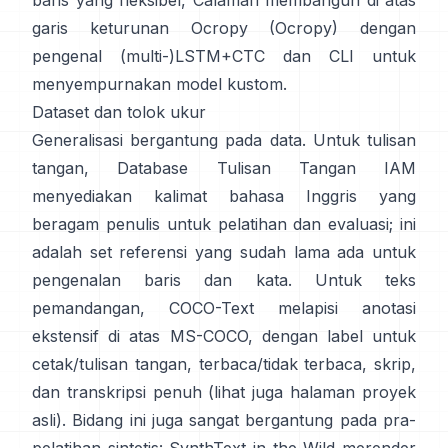
baris yang fleksibel,
Calamari
membangun di atas
garis keturunan Ocropy (
Ocropy
) dengan
pengenal (multi-)LSTM+CTC dan CLI untuk
menyempurnakan model kustom.
Dataset dan tolok ukur
Generalisasi bergantung pada data. Untuk tulisan
tangan,
Database Tulisan Tangan IAM
menyediakan kalimat bahasa Inggris yang
beragam penulis untuk pelatihan dan evaluasi; ini
adalah set referensi yang sudah lama ada untuk
pengenalan baris dan kata. Untuk teks
pemandangan,
COCO-Text
melapisi anotasi
ekstensif di atas MS-COCO, dengan label untuk
cetak/tulisan tangan, terbaca/tidak terbaca, skrip,
dan transkripsi penuh (lihat juga halaman
proyek
asli
). Bidang ini juga sangat bergantung pada pra-