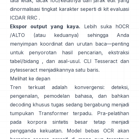
tata letak, lacak IoU/ketatnya dan jarak edit yang
dinormalisasi tingkat karakter seperti di
kit evaluasi
ICDAR RRC
.
Ekspor output yang kaya.
Lebih suka
hOCR
/
ALTO
(atau keduanya) sehingga Anda
menyimpan koordinat dan urutan baca—penting
untuk penyorotan hasil pencarian, ekstraksi
tabel/bidang , dan asal-usul. CLI Tesseract dan
pytesseract
menjadikannya satu baris.
Melihat ke depan
Tren terkuat adalah konvergensi: deteksi,
pengenalan, pemodelan bahasa, dan bahkan
decoding khusus tugas sedang bergabung menjadi
tumpukan Transformer terpadu. Pra-pelatihan
pada
korpora sintetis besar
tetap menjadi
pengganda kekuatan. Model bebas OCR akan