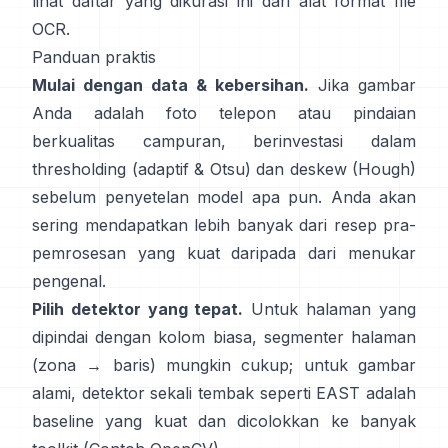
lihat daftar yang dikurasi ini dari
alat format file
OCR
.
Panduan praktis
Mulai dengan data & kebersihan.
Jika gambar
Anda adalah foto telepon atau pindaian
berkualitas campuran, berinvestasi dalam
thresholding (
adaptif & Otsu
) dan deskew (
Hough
)
sebelum penyetelan model apa pun. Anda akan
sering mendapatkan lebih banyak dari resep pra-
pemrosesan yang kuat daripada dari menukar
pengenal.
Pilih detektor yang tepat.
Untuk halaman yang
dipindai dengan kolom biasa, segmenter halaman
(zona → baris) mungkin cukup; untuk gambar
alami, detektor sekali tembak seperti
EAST
adalah
baseline yang kuat dan dicolokkan ke banyak