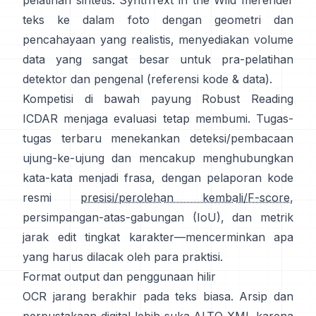
pelatihan sintetis:
SynthText in the Wild
merender
teks ke dalam foto dengan geometri dan
pencahayaan yang realistis, menyediakan volume
data yang sangat besar untuk pra-pelatihan
detektor dan pengenal (referensi
kode & data
).
Kompetisi di bawah
payung Robust Reading
ICDAR
menjaga evaluasi tetap membumi. Tugas-
tugas terbaru menekankan deteksi/pembacaan
ujung-ke-ujung dan mencakup menghubungkan
kata-kata menjadi frasa, dengan pelaporan kode
resmi
presisi/perolehan kembali/F-score
,
persimpangan-atas-gabungan (IoU), dan metrik
jarak edit tingkat karakter—mencerminkan apa
yang harus dilacak oleh para praktisi.
Format output dan penggunaan hilir
OCR jarang berakhir pada teks biasa. Arsip dan