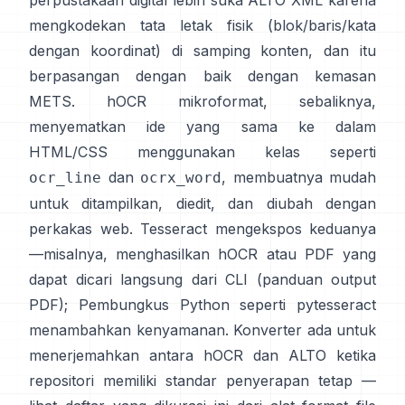
perpustakaan digital lebih suka
ALTO XML
karena
mengkodekan tata letak fisik (blok/baris/kata
dengan koordinat) di samping konten, dan itu
berpasangan dengan baik dengan kemasan
METS.
hOCR
mikroformat, sebaliknya,
menyematkan ide yang sama ke dalam
HTML/CSS menggunakan kelas seperti
dan
, membuatnya mudah
ocr_line
ocrx_word
untuk ditampilkan, diedit, dan diubah dengan
perkakas web. Tesseract mengekspos keduanya
—misalnya, menghasilkan hOCR atau PDF yang
dapat dicari langsung dari CLI (
panduan output
PDF
); Pembungkus Python seperti
pytesseract
menambahkan kenyamanan. Konverter ada untuk
menerjemahkan antara hOCR dan ALTO ketika
repositori memiliki standar penyerapan tetap —