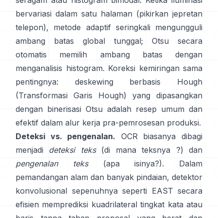
seragam atau histogram bimodal. Ketika iluminasi
bervariasi dalam satu halaman (pikirkan jepretan
telepon), metode adaptif seringkali mengungguli
ambang batas global tunggal; Otsu secara
otomatis memilih ambang batas dengan
menganalisis histogram. Koreksi kemiringan sama
pentingnya: deskewing berbasis Hough
(
Transformasi Garis Hough
) yang dipasangkan
dengan binerisasi Otsu adalah resep umum dan
efektif dalam alur kerja pra-pemrosesan produksi.
Deteksi vs. pengenalan.
OCR biasanya dibagi
menjadi
deteksi teks
(di mana teksnya ?) dan
pengenalan teks
(apa isinya?). Dalam
pemandangan alam dan banyak pindaian, detektor
konvolusional sepenuhnya seperti
EAST
secara
efisien memprediksi kuadrilateral tingkat kata atau