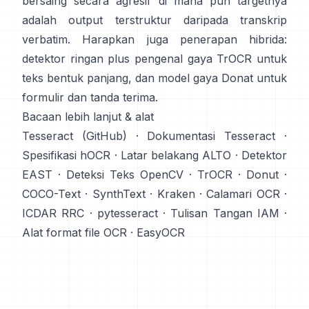
bersaing secara agresif di mana pun targetnya
adalah output terstruktur daripada transkrip
verbatim. Harapkan juga penerapan hibrida:
detektor ringan plus pengenal gaya TrOCR untuk
teks bentuk panjang, dan model gaya Donat untuk
formulir dan tanda terima.
Bacaan lebih lanjut & alat
Tesseract (GitHub)
·
Dokumentasi Tesseract
·
Spesifikasi hOCR
·
Latar belakang ALTO
·
Detektor
EAST
·
Deteksi Teks OpenCV
·
TrOCR
·
Donut
·
COCO-Text
·
SynthText
·
Kraken
·
Calamari OCR
·
ICDAR RRC
·
pytesseract
·
Tulisan Tangan IAM
·
Alat format file OCR
·
EasyOCR