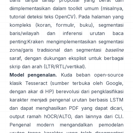
baris tanpa tahap proposal yang berat dan
diimplementasikan dalam toolkit umum (misalnya,
tutorial deteksi teks OpenCV
). Pada halaman yang
kompleks (koran, formulir, buku), segmentasi
baris/wilayah dan inferensi urutan baca
penting:
Kraken
mengimplementasikan segmentasi
zona/garis tradisional dan segmentasi
baseline
saraf, dengan dukungan eksplisit untuk berbagai
skrip dan arah (LTR/RTL/vertikal).
Model pengenalan.
Kuda beban open-source
klasik
Tesseract
(sumber terbuka oleh Google,
dengan akar di HP) berevolusi dari pengklasifikasi
karakter menjadi pengenal urutan berbasis LSTM
dan dapat menghasilkan PDF yang dapat dicari,
output ramah hOCR/ALTO
, dan lainnya dari CLI.
Pengenal modern mengandalkan pemodelan